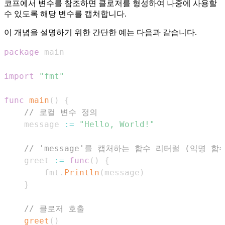
코프에서 변수를 참조하면 클로저를 형성하여 나중에 사용할
수 있도록 해당 변수를 캡처합니다.
이 개념을 설명하기 위한 간단한 예는 다음과 같습니다.
package
import
"fmt"
func
main
(
)
{
// 로컬 변수 정의
    message 
:=
"Hello, World!"
// 'message'를 캡처하는 함수 리터럴 (익명 함
    greet 
:=
func
(
)
{
        fmt
.
Println
(
message
)
}
// 클로저 호출
greet
(
)