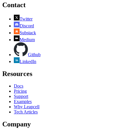
Contact
Twitter
Discord
Substack
Medium
Github
LinkedIn
Resources
Docs
Pricing
Support
Examples
Why Leapcell
Tech Articles
Company