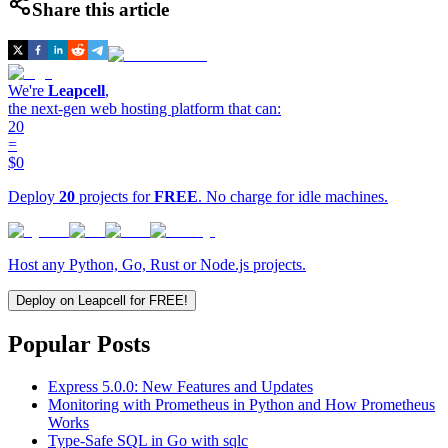
Share this article
We're
Leapcell
,
the next-gen web hosting platform that can:
20
=
$0
Deploy
20
projects for
FREE
. No charge for idle machines.
Host any Python, Go, Rust or Node.js projects.
Deploy on Leapcell for FREE!
Popular Posts
Express 5.0.0: New Features and Updates
Monitoring with Prometheus in Python and How Prometheus
Works
Type-Safe SQL in Go with sqlc