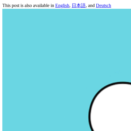
This post is also available in
English
,
日本語
, and
Deutsch