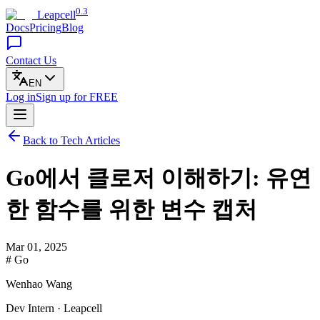
0.3
Leapcell
Docs
Pricing
Blog
Contact Us
EN
Log in
Sign up
for FREE
Back to Tech Articles
Go에서 클로저 이해하기: 유연
한 함수를 위한 변수 캡처
Mar 01, 2025
# Go
Wenhao Wang
Dev Intern · Leapcell