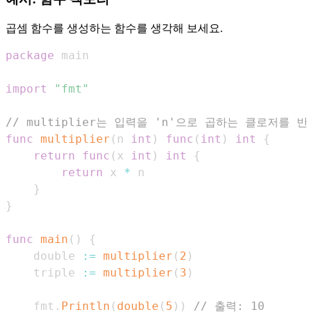
곱셈 함수를 생성하는 함수를 생각해 보세요.
package
import
"fmt"
// multiplier는 입력을 'n'으로 곱하는 클로저를 
func
multiplier
(
n 
int
)
func
(
int
)
int
{
return
func
(
x 
int
)
int
{
return
 x 
*
}
}
func
main
(
)
{
    double 
:=
multiplier
(
2
)
    triple 
:=
multiplier
(
3
)
    fmt
.
Println
(
double
(
5
)
)
// 출력: 10