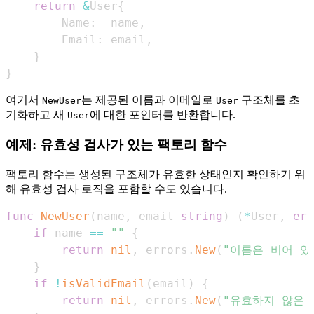
return
&
User
{
        Name
:
  name
,
        Email
:
 email
,
}
}
여기서
는 제공된 이름과 이메일로
구조체를 초
NewUser
User
기화하고 새
에 대한 포인터를 반환합니다.
User
예제: 유효성 검사가 있는 팩토리 함수
팩토리 함수는 생성된 구조체가 유효한 상태인지 확인하기 위
해 유효성 검사 로직을 포함할 수도 있습니다.
func
NewUser
(
name
,
 email 
string
)
(
*
User
,
err
if
 name 
==
""
{
return
nil
,
 errors
.
New
(
"이름은 비어 있
}
if
!
isValidEmail
(
email
)
{
return
nil
,
 errors
.
New
(
"유효하지 않은 