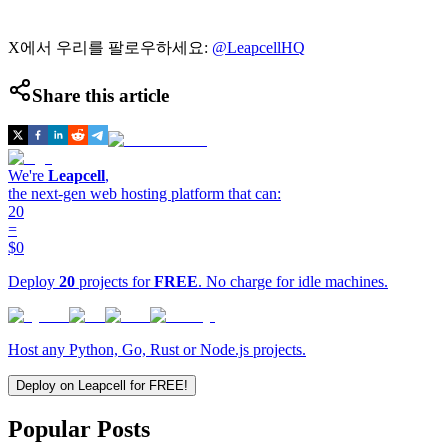
X에서 우리를 팔로우하세요:
@LeapcellHQ
Share this article
We're
Leapcell
,
the next-gen web hosting platform that can:
20
=
$0
Deploy
20
projects for
FREE
. No charge for idle machines.
Host any Python, Go, Rust or Node.js projects.
Deploy on Leapcell for FREE!
Popular Posts