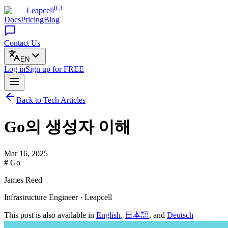
0.3
Leapcell
Docs
Pricing
Blog
Contact Us
EN
Log in
Sign up
for FREE
Back to Tech Articles
Go의 생성자 이해
Mar 16, 2025
# Go
James Reed
Infrastructure Engineer · Leapcell
This post is also available in
English
,
日本語
, and
Deutsch