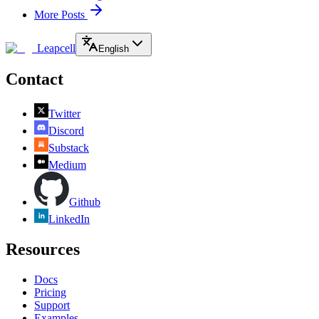
More Posts
Leapcell
English
Contact
Twitter
Discord
Substack
Medium
Github
LinkedIn
Resources
Docs
Pricing
Support
Examples