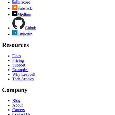
Discord
Substack
Medium
Github
LinkedIn
Resources
Docs
Pricing
Support
Examples
Why Leapcell
Tech Articles
Company
Blog
About
Careers
Contact Us