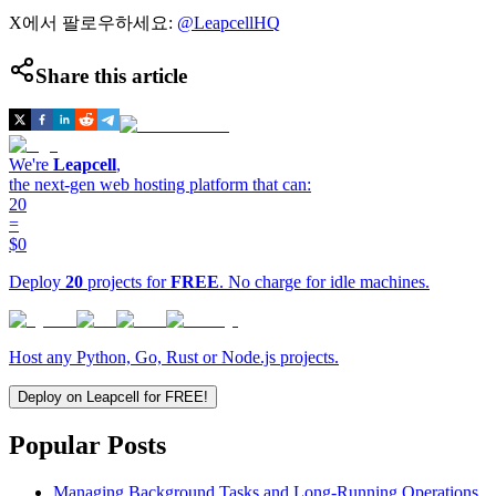
X에서 팔로우하세요:
@LeapcellHQ
Share this article
We're
Leapcell
,
the next-gen web hosting platform that can:
20
=
$0
Deploy
20
projects for
FREE
. No charge for idle machines.
Host any Python, Go, Rust or Node.js projects.
Deploy on Leapcell for FREE!
Popular Posts
Managing Background Tasks and Long-Running Operations