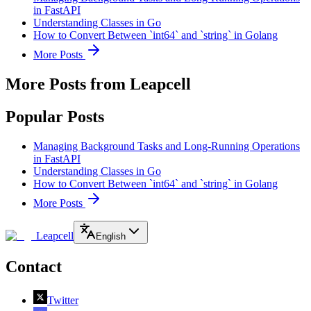
in FastAPI
Understanding Classes in Go
How to Convert Between `int64` and `string` in Golang
More Posts
More Posts from Leapcell
Popular Posts
Managing Background Tasks and Long-Running Operations
in FastAPI
Understanding Classes in Go
How to Convert Between `int64` and `string` in Golang
More Posts
Leapcell
English
Contact
Twitter