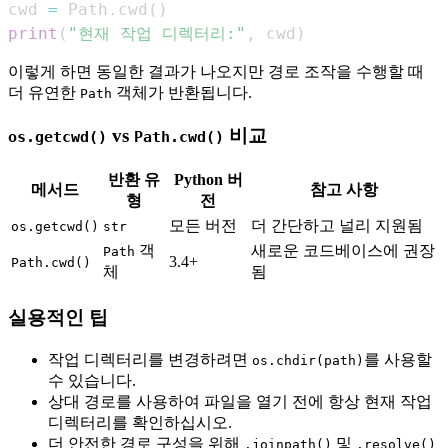
cwd 
=
 Path
.
cwd
(
)
print
(
"현재 작업 디렉터리:"
,
 cwd
)
이렇게 하면 동일한 결과가 나오지만 경로 조작을 수행할 때
더 유연한
객체가 반환됩니다.
Path
vs
비교
os.getcwd()
Path.cwd()
반환 유
Python 버
메서드
참고 사항
형
전
모든 버전
더 간단하고 널리 지원됨
os.getcwd()
str
객
새로운 코드베이스에 권장
Path
3.4+
Path.cwd()
체
됨
실용적인 팁
작업 디렉터리를 변경하려면
를 사용할
os.chdir(path)
수 있습니다.
상대 경로를 사용하여 파일을 열기 전에 항상 현재 작업
디렉터리를 확인하십시오.
더 안전한 경로 구성을 위해
및
.joinpath()
.resolve()