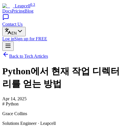
0.3
Leapcell
Docs
Pricing
Blog
Contact Us
EN
Log in
Sign up
for FREE
Back to Tech Articles
Python에서 현재 작업 디렉터
리를 얻는 방법
Apr 14, 2025
# Python
Grace Collins
Solutions Engineer · Leapcell