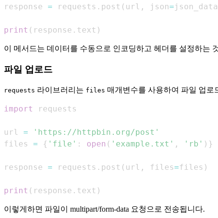
response 
=
 requests
.
post
(
url
,
 json
=
json_data
print
(
response
.
text
)
이 메서드는 데이터를 수동으로 인코딩하고 헤더를 설정하는 것
파일 업로드
라이브러리는
매개변수를 사용하여 파일 업로드
requests
files
import
url 
=
'https://httpbin.org/post'
files 
=
{
'file'
:
open
(
'example.txt'
,
'rb'
)
}
response 
=
 requests
.
post
(
url
,
 files
=
files
)
print
(
response
.
text
)
이렇게하면 파일이 multipart/form-data 요청으로 전송됩니다.