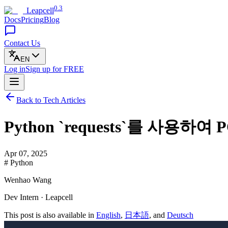
0.3
Leapcell
Docs
Pricing
Blog
Contact Us
EN
Log in
Sign up
for FREE
Back to Tech Articles
Python `requests`를 사용하
Apr 07, 2025
# Python
Wenhao Wang
Dev Intern · Leapcell
This post is also available in
English
,
日本語
, and
Deutsch