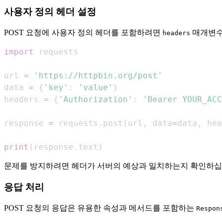
사용자 정의 헤더 설정
POST 요청에 사용자 정의 헤더를 포함하려면
매개변수
headers
import
url 
=
'https://httpbin.org/post'
data 
=
{
'key'
:
'value'
}
headers 
=
{
'Authorization'
:
'Bearer YOUR_ACC
response 
=
 requests
.
post
(
url
,
 data
=
data
,
 hea
print
(
response
.
text
)
문제를 방지하려면 헤더가 서버의 예상과 일치하는지 확인하십
응답 처리
POST 요청의 응답은 유용한 속성과 메서드를 포함하는
Respon