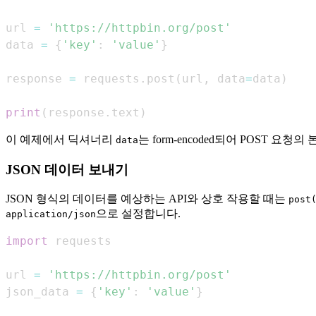
url 
=
'https://httpbin.org/post'
data 
=
{
'key'
:
'value'
}
response 
=
 requests
.
post
(
url
,
 data
=
data
)
print
(
response
.
text
)
이 예제에서 딕셔너리
는 form-encoded되어 POST 
data
JSON 데이터 보내기
JSON 형식의 데이터를 예상하는 API와 상호 작용할 때는
post
으로 설정합니다.
application/json
import
url 
=
'https://httpbin.org/post'
json_data 
=
{
'key'
:
'value'
}