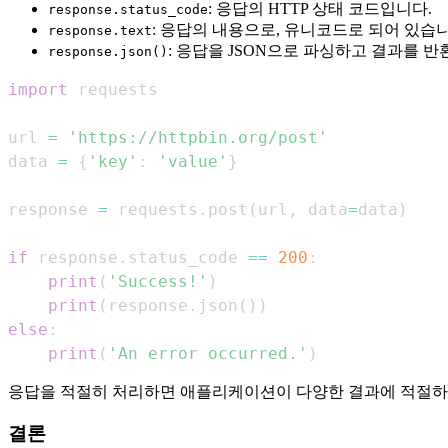
: 응답의 HTTP 상태 코드입니다.
response.status_code
: 응답의 내용으로, 유니코드로 되어 있습니
response.text
: 응답을 JSON으로 파싱하고 결과를 반
response.json()
import
url 
=
'https://httpbin.org/post'
data 
=
{
'key'
:
'value'
}
response 
=
 requests
.
post
(
url
,
 data
=
data
)
if
 response
.
status_code 
==
200
:
print
(
'Success!'
)
print
(
response
.
json
(
)
)
else
:
print
(
'An error occurred.'
)
응답을 적절히 처리하면 애플리케이션이 다양한 결과에 적절하게
결론