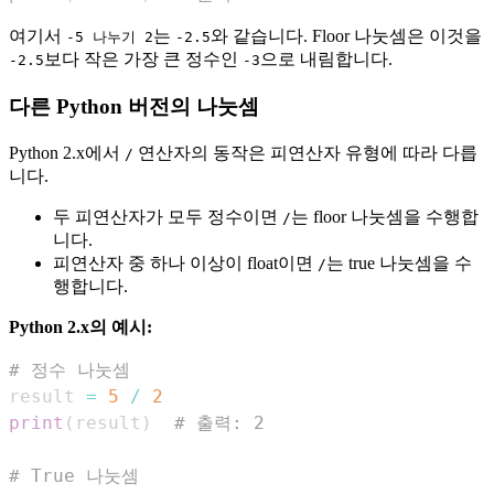
여기서
는
와 같습니다. Floor 나눗셈은 이것을
-5 나누기 2
-2.5
보다 작은 가장 큰 정수인
으로 내림합니다.
-2.5
-3
다른 Python 버전의 나눗셈
Python 2.x에서
연산자의 동작은 피연산자 유형에 따라 다릅
/
니다.
두 피연산자가 모두 정수이면
는 floor 나눗셈을 수행합
/
니다.
피연산자 중 하나 이상이 float이면
는 true 나눗셈을 수
/
행합니다.
Python 2.x의 예시:
# 정수 나눗셈
result 
=
5
/
2
print
(
result
)
# 출력: 2
# True 나눗셈