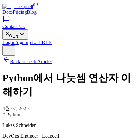
0.3
Leapcell
Docs
Pricing
Blog
Contact Us
EN
Log in
Sign up
for FREE
Back to Tech Articles
Python에서 나눗셈 연산자 이
해하기
4월 07, 2025
# Python
Lukas Schneider
DevOps Engineer · Leapcell