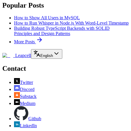
Popular Posts
How to Show All Users in MySQL
How to Run Whisper in Node.js With Word-Level Timestamp
Building Robust TypeScript Backends with SOLID
Principles and Design Patterns
More Posts
Leapcell
English
Contact
Twitter
Discord
Substack
Medium
Github
LinkedIn