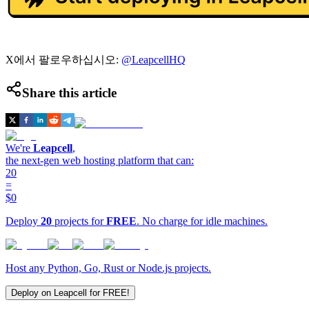
X에서 팔로우하십시오:
@LeapcellHQ
Share this article
We're
Leapcell
,
the next-gen web hosting platform that can:
20
=
$0
Deploy
20
projects for
FREE
. No charge for idle machines.
Host any Python, Go, Rust or Node.js projects.
Deploy on Leapcell for FREE!