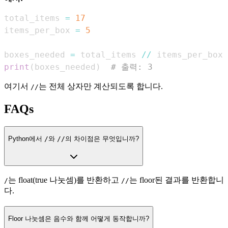
total_items 
=
17
items_per_box 
=
5
boxes_needed 
=
 total_items 
//
print
(
boxes_needed
)
# 출력: 3
여기서
는 전체 상자만 계산되도록 합니다.
//
FAQs
Python에서
/
와
//
의 차이점은 무엇입니까?
는 float(true 나눗셈)를 반환하고
는 floor된 결과를 반환합니
/
//
다.
Floor 나눗셈은 음수와 함께 어떻게 동작합니까?