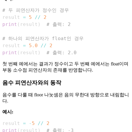
# 두 피연산자가 정수인 경우
result 
=
5
//
2
print
(
result
)
# 출력: 2
# 하나의 피연산자가 float인 경우
result 
=
5.0
//
2
print
(
result
)
# 출력: 2.0
첫 번째 예에서는 결과가 정수이고 두 번째 예에서는 float이며
부동 소수점 피연산자의 존재를 반영합니다.
음수 피연산자와의 동작
음수를 다룰 때 floor 나눗셈은 음의 무한대 방향으로 내림합니
다.
예시:
result 
=
-
5
//
2
print
(
result
)
# 출력: -3