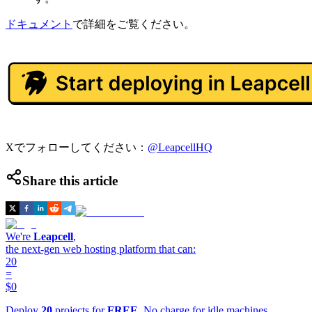
ドキュメント
で詳細をご覧ください。
Xでフォローしてください：
@LeapcellHQ
Share this article
We're
Leapcell
,
the next-gen web hosting platform that can:
20
=
$0
Deploy
20
projects for
FREE
. No charge for idle machines.