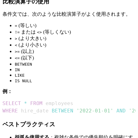
比較演算子の使用
条件文では、次のような比較演算子がよく使用されます。
(等しい)
=
または
(等しくない)
!=
<>
(より大きい)
>
(より小さい)
<
(以上)
>=
(以下)
<=
BETWEEN
IN
LIKE
IS NULL
例：
SELECT
*
FROM
WHERE
 hire_date 
BETWEEN
'2022-01-01'
AND
'20
ベストプラクティス
括弧を使用する
：複雑な条件での優先順位を明確にす