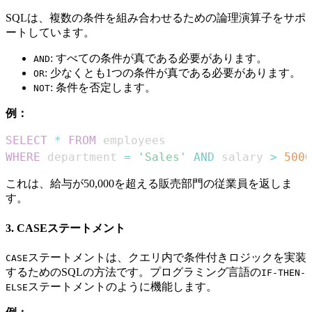
SQLは、複数の条件を組み合わせるための論理演算子をサポ
ートしています。
: すべての条件が真である必要があります。
AND
: 少なくとも1つの条件が真である必要があります。
OR
: 条件を否定します。
NOT
例：
SELECT
*
FROM
WHERE
 department 
=
'Sales'
AND
 salary 
>
5000
これは、給与が50,000を超える販売部門の従業員を返しま
す。
3. CASEステートメント
ステートメントは、クエリ内で条件付きロジックを実装
CASE
するためのSQLの方法です。プログラミング言語の
IF-THEN-
ステートメントのように機能します。
ELSE