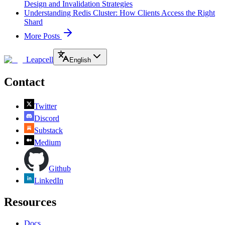
Design and Invalidation Strategies
Understanding Redis Cluster: How Clients Access the Right
Shard
More Posts
Leapcell
English
Contact
Twitter
Discord
Substack
Medium
Github
LinkedIn
Resources
Docs