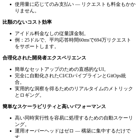
使用量に応じてのみ支払い — リクエストも料金もかか
りません。
比類のないコスト効率
アイドル料金なしの従量課金制。
例：25ドルで、平均応答時間60msで694万リクエスト
をサポートします。
合理化された開発者エクスペリエンス
簡単なセットアップのための直感的なUI。
完全に自動化されたCI/CDパイプラインとGitOps統
合。
実用的な洞察を得るためのリアルタイムのメトリック
とロギング。
簡単なスケーラビリティと高いパフォーマンス
高い同時実行性を容易に処理するための自動スケーリ
ング。
運用オーバーヘッドはゼロ — 構築に集中するだけで
す。