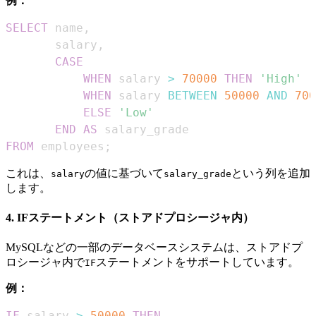
例：
SELECT
 name
,
       salary
,
CASE
WHEN
 salary 
>
70000
THEN
'High'
WHEN
 salary 
BETWEEN
50000
AND
700
ELSE
'Low'
END
AS
FROM
 employees
;
これは、
の値に基づいて
という列を追加
salary
salary_grade
します。
4. IFステートメント（ストアドプロシージャ内）
MySQLなどの一部のデータベースシステムは、ストアドプ
ロシージャ内で
ステートメントをサポートしています。
IF
例：
IF
 salary 
>
50000
THEN