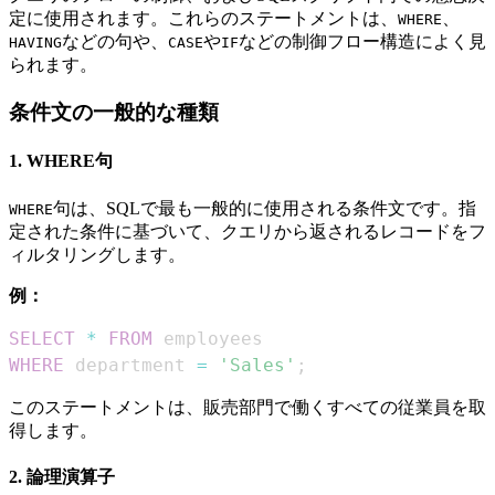
定に使用されます。これらのステートメントは、
、
WHERE
などの句や、
や
などの制御フロー構造によく見
HAVING
CASE
IF
られます。
条件文の一般的な種類
1. WHERE句
句は、SQLで最も一般的に使用される条件文です。指
WHERE
定された条件に基づいて、クエリから返されるレコードをフ
ィルタリングします。
例：
SELECT
*
FROM
WHERE
 department 
=
'Sales'
;
このステートメントは、販売部門で働くすべての従業員を取
得します。
2. 論理演算子