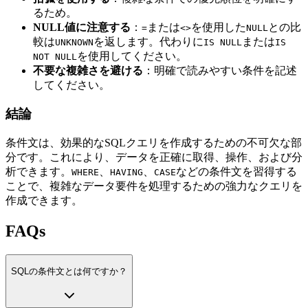
るため。
NULL値に注意する
：
または
を使用した
との比
=
<>
NULL
較は
を返します。代わりに
または
UNKNOWN
IS NULL
IS
を使用してください。
NOT NULL
不要な複雑さを避ける
：明確で読みやすい条件を記述
してください。
結論
条件文は、効果的なSQLクエリを作成するための不可欠な部
分です。これにより、データを正確に取得、操作、および分
析できます。
、
、
などの条件文を習得する
WHERE
HAVING
CASE
ことで、複雑なデータ要件を処理するための強力なクエリを
作成できます。
FAQs
SQLの条件文とは何ですか？