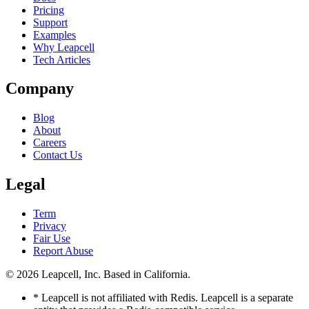
Pricing
Support
Examples
Why Leapcell
Tech Articles
Company
Blog
About
Careers
Contact Us
Legal
Term
Privacy
Fair Use
Report Abuse
© 2026
Leapcell, Inc.
Based in California.
* Leapcell is not affiliated with Redis. Leapcell is a separate