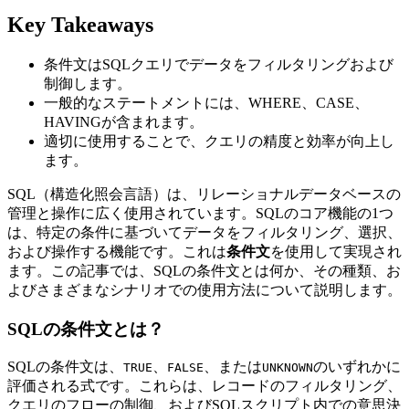
Key Takeaways
条件文はSQLクエリでデータをフィルタリングおよび
制御します。
一般的なステートメントには、WHERE、CASE、
HAVINGが含まれます。
適切に使用することで、クエリの精度と効率が向上し
ます。
SQL（構造化照会言語）は、リレーショナルデータベースの
管理と操作に広く使用されています。SQLのコア機能の1つ
は、特定の条件に基づいてデータをフィルタリング、選択、
および操作する機能です。これは
条件文
を使用して実現され
ます。この記事では、SQLの条件文とは何か、その種類、お
よびさまざまなシナリオでの使用方法について説明します。
SQLの条件文とは？
SQLの条件文は、
、
、または
のいずれかに
TRUE
FALSE
UNKNOWN
評価される式です。これらは、レコードのフィルタリング、
クエリのフローの制御、およびSQLスクリプト内での意思決