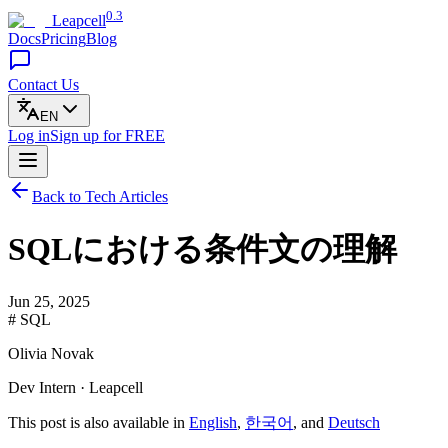
0.3
Leapcell
Docs
Pricing
Blog
Contact Us
EN
Log in
Sign up
for FREE
Back to Tech Articles
SQLにおける条件文の理解
Jun 25, 2025
# SQL
Olivia Novak
Dev Intern · Leapcell
This post is also available in
English
,
한국어
, and
Deutsch