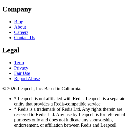
Company
Blog
About
Careers
Contact Us
Legal
Term
Privacy
Fair Use
Report Abuse
© 2026
Leapcell, Inc.
Based in California.
* Leapcell is not affiliated with Redis. Leapcell is a separate
entity that provides a Redis-compatible service.
* Redis is a trademark of Redis Ltd. Any rights therein are
reserved to Redis Ltd. Any use by Leapcell is for referential
purposes only and does not indicate any sponsorship,
endorsement, or affiliation between Redis and Leapcell.