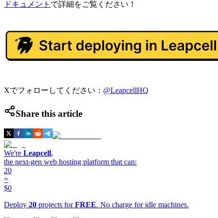
ドキュメント
で詳細をご覧ください！
Xでフォローしてください：
@LeapcellHQ
Share this article
We're
Leapcell
,
the next-gen web hosting platform that can:
20
=
$0
Deploy
20
projects for
FREE
. No charge for idle machines.