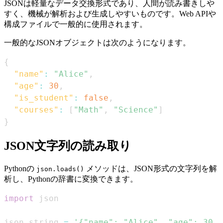
JSONは軽量なデータ交換形式であり、人間が読み書きしや
すく、機械が解析および生成しやすいものです。Web APIや
構成ファイルで一般的に使用されます。
一般的なJSONオブジェクトは次のようになります。
{
"name"
:
"Alice"
,
"age"
:
30
,
"is_student"
:
false
,
"courses"
:
[
"Math"
,
"Science"
]
}
JSON文字列の読み取り
Pythonの
メソッドは、JSON形式の文字列を解
json.loads()
析し、Pythonの辞書に変換できます。
import
json_string 
=
'{"name": "Alice", "age": 30, 