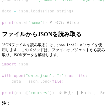
data 
=
 json
.
loads
(
json_string
)
print
(
data
[
"name"
]
)
# 出力: Alice
ファイルからJSONを読み取る
JSONファイルを読み取るには、
メソッドを使
json.load()
用します。このメソッドは、ファイルオブジェクトから読み
取り、JSONデータを解析します。
import
with
open
(
"data.json"
,
"r"
)
as
file
:
    data 
=
 json
.
load
(
file
)
print
(
data
[
"courses"
]
)
# 出力: ['Math', 'Sci
注：