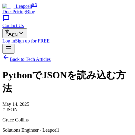
0.3
Leapcell
Docs
Pricing
Blog
Contact Us
EN
Log in
Sign up
for FREE
Back to Tech Articles
PythonでJSONを読み込む方
法
May 14, 2025
# JSON
Grace Collins
Solutions Engineer · Leapcell