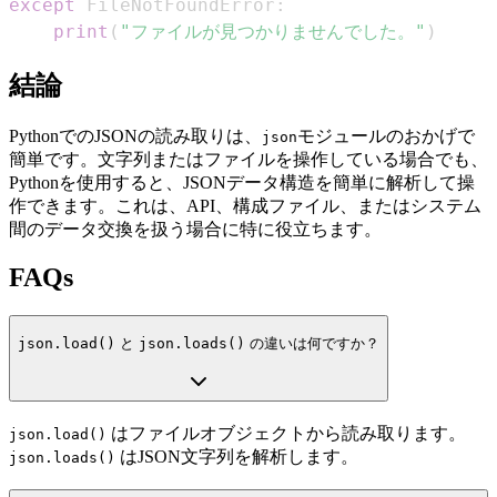
except
 FileNotFoundError
:
print
(
"ファイルが見つかりませんでした。"
)
結論
PythonでのJSONの読み取りは、
モジュールのおかげで
json
簡単です。文字列またはファイルを操作している場合でも、
Pythonを使用すると、JSONデータ構造を簡単に解析して操
作できます。これは、API、構成ファイル、またはシステム
間のデータ交換を扱う場合に特に役立ちます。
FAQs
json.load()
と
json.loads()
の違いは何ですか？
はファイルオブジェクトから読み取ります。
json.load()
はJSON文字列を解析します。
json.loads()