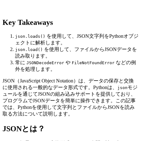
Key Takeaways
を使用して、JSON文字列をPythonオブジ
json.loads()
ェクトに解析します。
を使用して、ファイルからJSONデータを
json.load()
読み取ります。
常に
や
などの例
JSONDecodeError
FileNotFoundError
外を処理します。
JSON（JavaScript Object Notation）は、データの保存と交換
に使用される一般的なデータ形式です。Pythonは、
モジ
json
ュールを通じてJSONの組み込みサポートを提供しており、
プログラムでJSONデータを簡単に操作できます。この記事
では、Pythonを使用して文字列とファイルからJSONを読み
取る方法について説明します。
JSONとは？