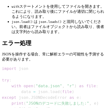
ステートメントを使用してファイルを開きます。
with
これにより、読み取り後にファイルが適切に閉じられ
るようになります。
は
と混同しないでくださ
json.load()
json.loads()
い。前者はファイルオブジェクトから読み取り、後者
は文字列から読み取ります。
エラー処理
JSONを操作する場合、常に解析エラーの可能性を予測する
必要があります。
import
try
:
with
open
(
"data.json"
,
"r"
)
as
file
:
        data 
=
 json
.
load
(
file
)
except
 json
.
JSONDecodeError 
as
 e
:
print
(
"JSONのデコードに失敗しました:"
,
 e
)