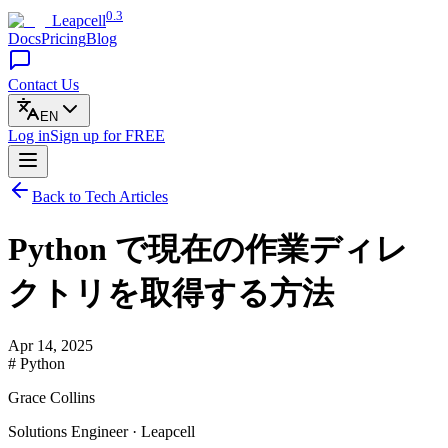
0.3
Leapcell
Docs
Pricing
Blog
Contact Us
EN
Log in
Sign up
for FREE
Back to Tech Articles
Python で現在の作業ディレ
クトリを取得する方法
Apr 14, 2025
# Python
Grace Collins
Solutions Engineer · Leapcell