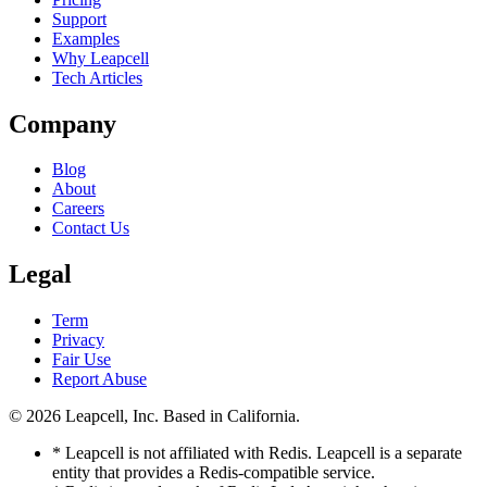
Support
Examples
Why Leapcell
Tech Articles
Company
Blog
About
Careers
Contact Us
Legal
Term
Privacy
Fair Use
Report Abuse
© 2026
Leapcell, Inc.
Based in California.
* Leapcell is not affiliated with Redis. Leapcell is a separate
entity that provides a Redis-compatible service.