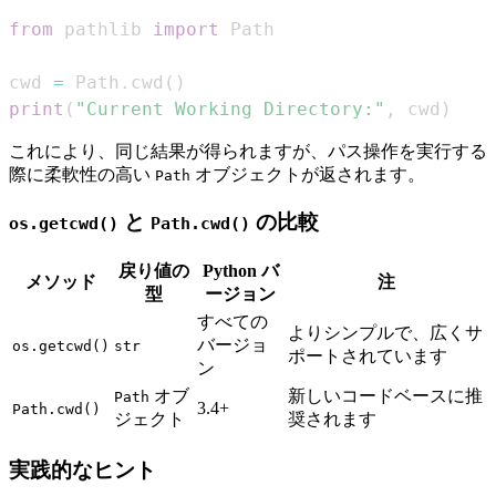
from
 pathlib 
import
cwd 
=
 Path
.
cwd
(
)
print
(
"Current Working Directory:"
,
 cwd
)
これにより、同じ結果が得られますが、パス操作を実行する
際に柔軟性の高い
オブジェクトが返されます。
Path
と
の比較
os.getcwd()
Path.cwd()
戻り値の
Python バ
メソッド
注
型
ージョン
すべての
よりシンプルで、広くサ
バージョ
os.getcwd()
str
ポートされています
ン
オブ
新しいコードベースに推
Path
3.4+
Path.cwd()
ジェクト
奨されます
実践的なヒント