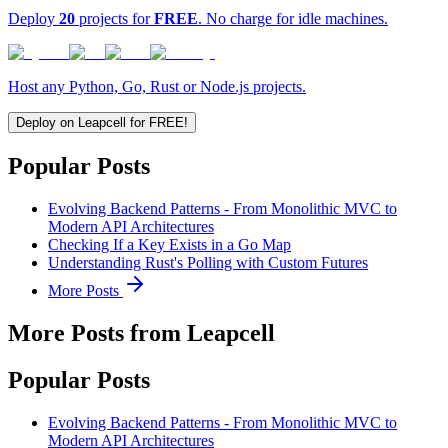
Deploy
20
projects for
FREE
. No charge for idle machines.
Host any Python, Go, Rust or Node.js projects.
Deploy on Leapcell for FREE!
Popular Posts
Evolving Backend Patterns - From Monolithic MVC to
Modern API Architectures
Checking If a Key Exists in a Go Map
Understanding Rust's Polling with Custom Futures
More Posts
More Posts from Leapcell
Popular Posts
Evolving Backend Patterns - From Monolithic MVC to
Modern API Architectures