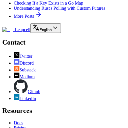
Checking If a Key Exists in a Go Map
Understanding Rust's Polling with Custom Futures
More Posts
Leapcell
English
Contact
Twitter
Discord
Substack
Medium
Github
LinkedIn
Resources
Docs
Pricing