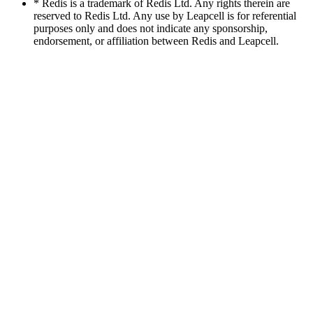
* Redis is a trademark of Redis Ltd. Any rights therein are
reserved to Redis Ltd. Any use by Leapcell is for referential
purposes only and does not indicate any sponsorship,
endorsement, or affiliation between Redis and Leapcell.