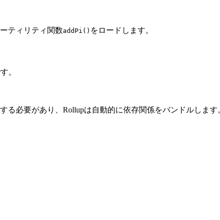
ーティリティ関数
をロードします。
addPi()
です。
する必要があり、Rollupは自動的に依存関係をバンドルし