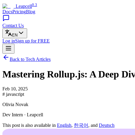
0.3
Leapcell
Docs
Pricing
Blog
Contact Us
EN
Log in
Sign up
for FREE
Back to Tech Articles
Mastering Rollup.js: A Deep Di
Feb 10, 2025
# javascript
Olivia Novak
Dev Intern · Leapcell
This post is also available in
English
,
한국어
, and
Deutsch