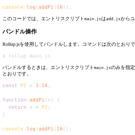
console
.
log
(
addPi
(
10
)
)
;
このコードでは、エントリスクリプト
は
からユ
main.js
add.js
バンドル操作
Rollup.jsを使用してバンドルします。コマンドは次のとおり
$ rollup main.js
バンドルするときは、エントリスクリプト
のみを指定
main.js
とおりです。
const
PI
=
3.14
;
function
addPi
(
x
)
{
return
 x 
+
PI
;
}
console
.
log
(
addPi
(
10
)
)
;