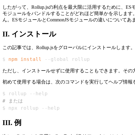
したがって、Rollup.jsの利点を最大限に活用するために、ES
モジュールをバンドルすることがどれほど簡単かを示します。プロ
ん。ESモジュールとCommonJSモジュールの違いについて
II. インストール
この記事では、Rollup.jsをグローバルにインストールしま
$ 
npm
install
 --global rollup
ただし、インストールせずに使用することもできます。その
初めて使用する場合は、次のコマンドを実行してヘルプ情報
# または
$ npx rollup --help
III. 例