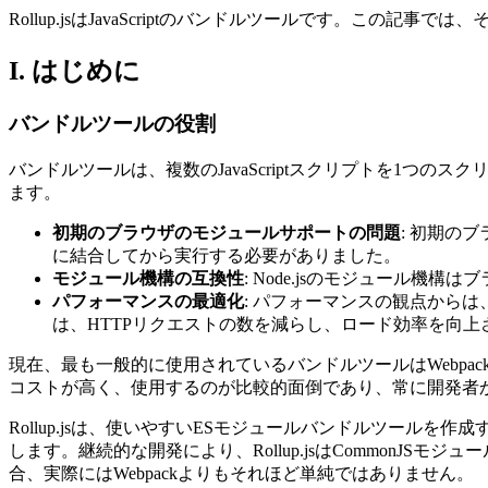
Rollup.jsはJavaScriptのバンドルツールです。この記
I. はじめに
バンドルツールの役割
バンドルツールは、複数のJavaScriptスクリプトを1
ます。
初期のブラウザのモジュールサポートの問題
: 初期の
に結合してから実行する必要がありました。
モジュール機構の互換性
: Node.jsのモジュール
パフォーマンスの最適化
: パフォーマンスの観点から
は、HTTPリクエストの数を減らし、ロード効率を向上
現在、最も一般的に使用されているバンドルツールはWebp
コストが高く、使用するのが比較的面倒であり、常に開発者
Rollup.jsは、使いやすいESモジュールバンドルツー
します。継続的な開発により、Rollup.jsはCommonJ
合、実際にはWebpackよりもそれほど単純ではありません。