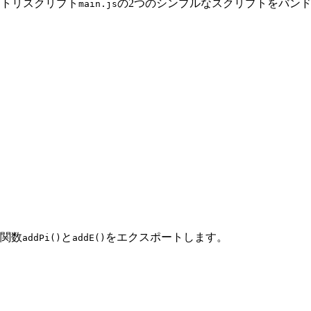
ントリスクリプト
の2つのシンプルなスクリプトをバン
main.js
ィ関数
と
をエクスポートします。
addPi()
addE()