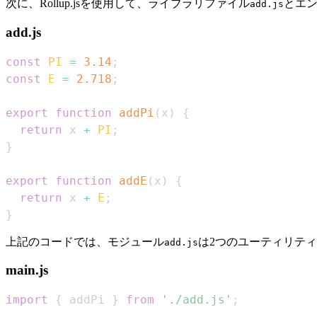
次に、Rollup.jsを使用して、ライブラリファイル
とエ
add.js
add.js
const
PI
=
3.14
;
const
E
=
2.718
;
export
function
addPi
(
x
)
{
return
 x 
+
PI
;
}
export
function
addE
(
x
)
{
return
 x 
+
E
;
}
上記のコードでは、モジュール
は2つのユーティリテ
add.js
main.js
import
{
 addPi 
}
from
'./add.js'
;