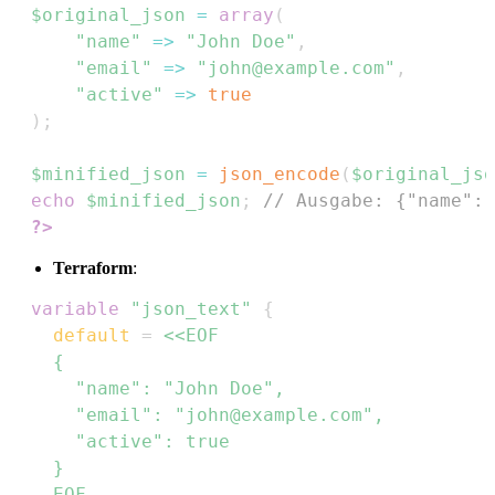
$original_json
=
array
(
"name"
=>
"John Doe"
,
"email"
=>
"john@example.com"
,
"active"
=>
true
)
;
$minified_json
=
json_encode
(
$original_jso
echo
$minified_json
;
// Ausgabe: {"name":"
?>
Terraform
:
variable
 "json_text" 
{
default
=
    EOF