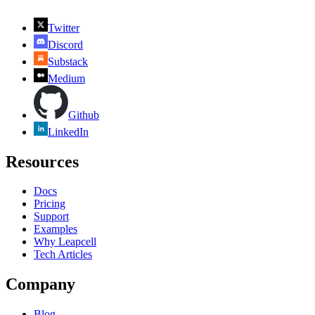
Twitter
Discord
Substack
Medium
Github
LinkedIn
Resources
Docs
Pricing
Support
Examples
Why Leapcell
Tech Articles
Company
Blog