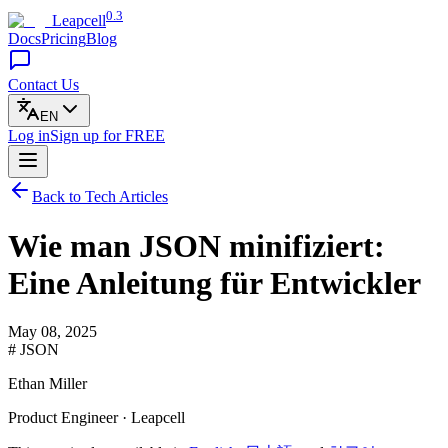
0.3
Leapcell
Docs
Pricing
Blog
Contact Us
EN
Log in
Sign up
for FREE
Back to Tech Articles
Wie man JSON minifiziert:
Eine Anleitung für Entwickler
May 08, 2025
# JSON
Ethan Miller
Product Engineer · Leapcell