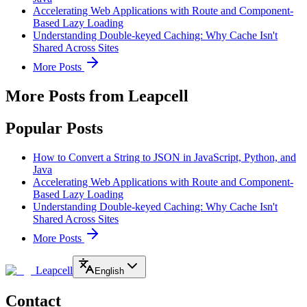
Accelerating Web Applications with Route and Component-
Based Lazy Loading
Understanding Double-keyed Caching: Why Cache Isn't
Shared Across Sites
More Posts
More Posts from Leapcell
Popular Posts
How to Convert a String to JSON in JavaScript, Python, and
Java
Accelerating Web Applications with Route and Component-
Based Lazy Loading
Understanding Double-keyed Caching: Why Cache Isn't
Shared Across Sites
More Posts
Leapcell
English
Contact