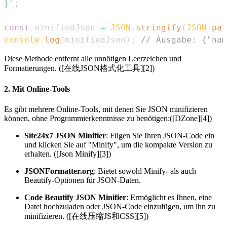
}
`
;
const
 minifiedJson 
=
JSON
.
stringify
(
JSON
.
par
console
.
log
(
minifiedJson
)
;
// Ausgabe: {"nam
Diese Methode entfernt alle unnötigen Leerzeichen und
Formatierungen. ([在线JSON格式化工具][2])
2. Mit Online-Tools
Es gibt mehrere Online-Tools, mit denen Sie JSON minifizieren
können, ohne Programmierkenntnisse zu benötigen:([DZone][4])
Site24x7 JSON Minifier
: Fügen Sie Ihren JSON-Code ein
und klicken Sie auf "Minify", um die kompakte Version zu
erhalten. ([Json Minify][3])
JSONFormatter.org
: Bietet sowohl Minify- als auch
Beautify-Optionen für JSON-Daten.
Code Beautify JSON Minifier
: Ermöglicht es Ihnen, eine
Datei hochzuladen oder JSON-Code einzufügen, um ihn zu
minifizieren. ([在线压缩JS和CSS][5])