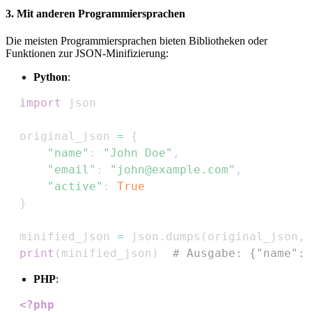
3. Mit anderen Programmiersprachen
Die meisten Programmiersprachen bieten Bibliotheken oder
Funktionen zur JSON-Minifizierung:
Python
:
import
  original_json 
=
{
"name"
:
"John Doe"
,
"email"
:
"john@example.com"
,
"active"
:
True
}
  minified_json 
=
 json
.
dumps
(
original_json
,
 
print
(
minified_json
)
# Ausgabe: {"name":"
PHP
:
<?php