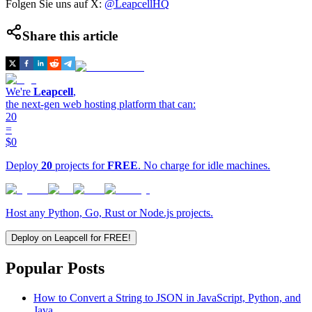
Folgen Sie uns auf X:
@LeapcellHQ
Share this article
We're
Leapcell
,
the next-gen web hosting platform that can:
20
=
$0
Deploy
20
projects for
FREE
. No charge for idle machines.
Host any Python, Go, Rust or Node.js projects.
Deploy on Leapcell for FREE!
Popular Posts
How to Convert a String to JSON in JavaScript, Python, and
Java