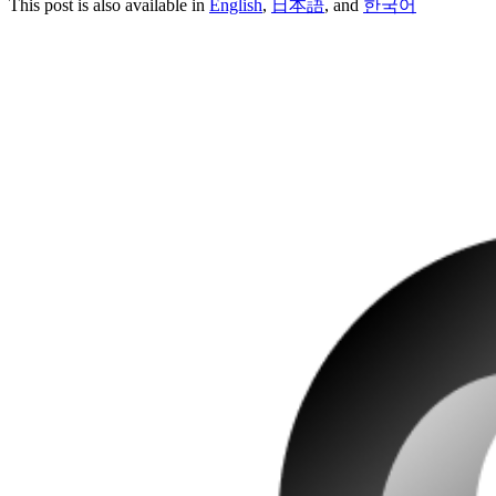
This post is also available in
English
,
日本語
, and
한국어