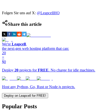
Folgen Sie uns auf X:
@LeapcellHQ
Share this article
We're
Leapcell
,
the next-gen web hosting platform that can:
20
=
$0
Deploy
20
projects for
FREE
. No charge for idle machines.
Host any Python, Go, Rust or Node.js projects.
Deploy on Leapcell for FREE!
Popular Posts