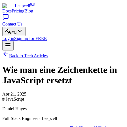
0.3
Leapcell
Docs
Pricing
Blog
Contact Us
EN
Log in
Sign up
for FREE
Back to Tech Articles
Wie man eine Zeichenkette in
JavaScript ersetzt
Apr 21, 2025
# JavaScript
Daniel Hayes
Full-Stack Engineer · Leapcell