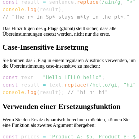
const
 result 
=
 sentence
.
replace
(
/
ain
/
g
,
"☀️"
)
console
.
log
(
result
)
;
// "The r☀️ in Sp☀️ stays m☀️ly in the pl☀️."
Das Hinzufügen des
-Flags (global) stellt sicher, dass alle
g
Übereinstimmungen ersetzt werden, nicht nur die erste.
Case-Insensitive Ersetzung
Sie können das
-Flag in einem regulären Ausdruck verwenden, um
i
die Übereinstimmung case-insensitive zu machen:
const
 text 
=
"Hello HELLO hello"
;
const
 result 
=
 text
.
replace
(
/
hello
/
gi
,
"hi"
)
console
.
log
(
result
)
;
// "hi hi hi"
Verwenden einer Ersetzungsfunktion
Wenn Sie den Ersatz dynamisch berechnen möchten, können Sie
eine Funktion als zweites Argument übergeben:
const
 prices 
=
"Product A: $5, Product B: $1