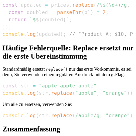
const
 updated 
=
 prices
.
replace
(
/
\$(\d+)
/
g
,
(
const
 doubled 
=
parseInt
(
p1
)
*
2
;
return
`
$
${
doubled
}
`
;
}
)
;
console
.
log
(
updated
)
;
// "Product A: $10, Pr
Häufige Fehlerquelle: Replace ersetzt nur
die erste Übereinstimmung
Standardmäßig ersetzt
nur das erste Vorkommnis, es sei
replace()
denn, Sie verwenden einen regulären Ausdruck mit dem
-Flag:
g
const
 str 
=
"apple apple apple"
;
console
.
log
(
str
.
replace
(
"apple"
,
"orange"
)
)
;
Um alle zu ersetzen, verwenden Sie:
console
.
log
(
str
.
replace
(
/
apple
/
g
,
"orange"
)
)
Zusammenfassung