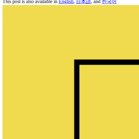
This post is also available in
English
,
日本語
, and
한국어