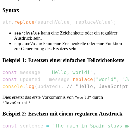
Syntax
str
.
replace
(
searchValue
,
 replaceValue
)
;
kann eine Zeichenkette oder ein regulärer
searchValue
Ausdruck sein.
kann eine Zeichenkette oder eine Funktion
replaceValue
zur Generierung des Ersatzes sein.
Beispiel 1: Ersetzen einer einfachen Teilzeichenkette
const
 message 
=
"Hello, world!"
;
const
 updated 
=
 message
.
replace
(
"world"
,
"Ja
console
.
log
(
updated
)
;
// "Hello, JavaScript!
Dies ersetzt das erste Vorkommnis von
durch
"world"
.
"JavaScript"
Beispiel 2: Ersetzen mit einem regulären Ausdruck
const
 sentence 
=
"The rain in Spain stays ma