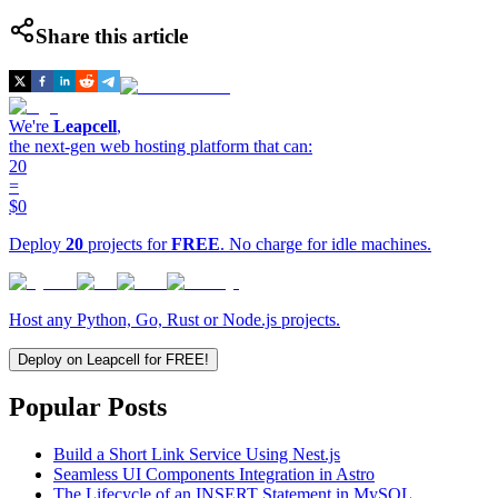
Share this article
We're
Leapcell
,
the next-gen web hosting platform that can:
20
=
$0
Deploy
20
projects for
FREE
. No charge for idle machines.
Host any Python, Go, Rust or Node.js projects.
Deploy on Leapcell for FREE!
Popular Posts
Build a Short Link Service Using Nest.js
Seamless UI Components Integration in Astro
The Lifecycle of an INSERT Statement in MySQL