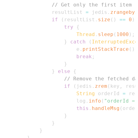
// Get only the first item (
                resultList 
=
 jedis
.
zrangebys
if
(
resultList
.
size
(
)
==
0
)
try
{
Thread
.
sleep
(
1000
)
;
}
catch
(
InterruptedExce
                        e
.
printStackTrace
(
)
;
break
;
}
}
else
{
// Remove the fetched da
if
(
jedis
.
zrem
(
key
,
 resu
String
 orderId 
=
 res
                        log
.
info
(
"orderId = 
this
.
handleMsg
(
order
}
}
}
}