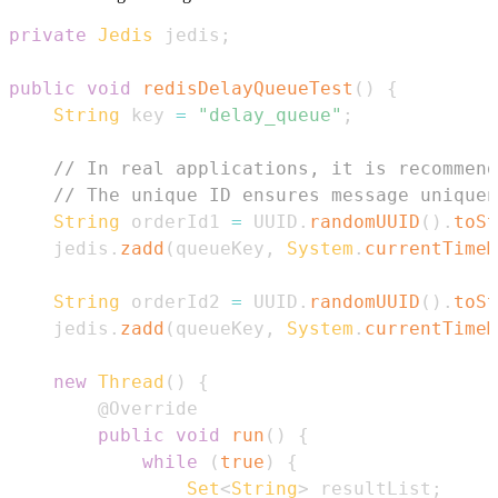
private
Jedis
 jedis
;
public
void
redisDelayQueueTest
(
)
{
String
 key 
=
"delay_queue"
;
// In real applications, it is recommend
// The unique ID ensures message uniquen
String
 orderId1 
=
 UUID
.
randomUUID
(
)
.
toSt
    jedis
.
zadd
(
queueKey
,
System
.
currentTimeM
String
 orderId2 
=
 UUID
.
randomUUID
(
)
.
toSt
    jedis
.
zadd
(
queueKey
,
System
.
currentTimeM
new
Thread
(
)
{
@Override
public
void
run
(
)
{
while
(
true
)
{
Set
<
String
>
 resultList
;