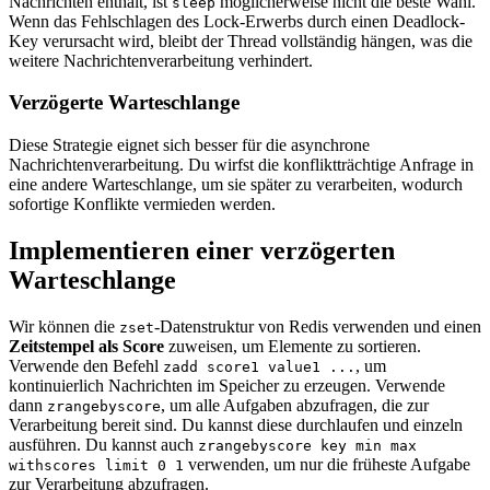
Nachrichten enthält, ist
möglicherweise nicht die beste Wahl.
sleep
Wenn das Fehlschlagen des Lock-Erwerbs durch einen Deadlock-
Key verursacht wird, bleibt der Thread vollständig hängen, was die
weitere Nachrichtenverarbeitung verhindert.
Verzögerte Warteschlange
Diese Strategie eignet sich besser für die asynchrone
Nachrichtenverarbeitung. Du wirfst die konfliktträchtige Anfrage in
eine andere Warteschlange, um sie später zu verarbeiten, wodurch
sofortige Konflikte vermieden werden.
Implementieren einer verzögerten
Warteschlange
Wir können die
-Datenstruktur von Redis verwenden und einen
zset
Zeitstempel als Score
zuweisen, um Elemente zu sortieren.
Verwende den Befehl
, um
zadd score1 value1 ...
kontinuierlich Nachrichten im Speicher zu erzeugen. Verwende
dann
, um alle Aufgaben abzufragen, die zur
zrangebyscore
Verarbeitung bereit sind. Du kannst diese durchlaufen und einzeln
ausführen. Du kannst auch
zrangebyscore key min max
verwenden, um nur die früheste Aufgabe
withscores limit 0 1
zur Verarbeitung abzufragen.