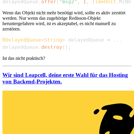
delayedQueue
.
offer
(
"msg2"
,
1
,
TimeUnit
.
MINUT
Wenn das Objekt nicht mehr benötigt wird, sollte es aktiv zerstört
werden. Nur wenn das zugehörige Redisson-Objekt
heruntergefahren wird, ist es akzeptabel, es nicht manuell zu
zerstören.
RDelayedQueue
<
String
>
 delayedQueue 
=
.
.
.
delayedQueue
.
destroy
(
)
;
Ist das nicht praktisch?
Wir sind Leapcell, deine erste Wahl für das Hosting
von Backend-Projekten.