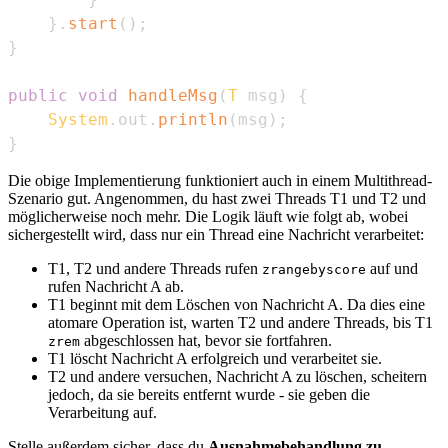
}
.
start
(
)
;
}
public
void
handleMsg
(
T
 msg
)
{
System
.
out
.
println
(
msg
)
;
}
Die obige Implementierung funktioniert auch in einem Multithread-
Szenario gut. Angenommen, du hast zwei Threads T1 und T2 und
möglicherweise noch mehr. Die Logik läuft wie folgt ab, wobei
sichergestellt wird, dass nur ein Thread eine Nachricht verarbeitet:
T1, T2 und andere Threads rufen
auf und
zrangebyscore
rufen Nachricht A ab.
T1 beginnt mit dem Löschen von Nachricht A. Da dies eine
atomare Operation ist, warten T2 und andere Threads, bis T1
abgeschlossen hat, bevor sie fortfahren.
zrem
T1 löscht Nachricht A erfolgreich und verarbeitet sie.
T2 und andere versuchen, Nachricht A zu löschen, scheitern
jedoch, da sie bereits entfernt wurde - sie geben die
Verarbeitung auf.
Stelle außerdem sicher, dass du
Ausnahmebehandlung zu