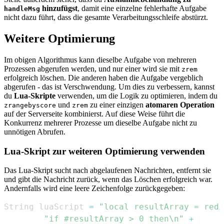
hinzufügst
, damit eine einzelne fehlerhafte Aufgabe
handleMsg
nicht dazu führt, dass die gesamte Verarbeitungsschleife abstürzt.
Weitere Optimierung
Im obigen Algorithmus kann dieselbe Aufgabe von mehreren
Prozessen abgerufen werden, und nur einer wird sie mit
zrem
erfolgreich löschen. Die anderen haben die Aufgabe vergeblich
abgerufen - das ist Verschwendung. Um dies zu verbessern, kannst
du
Lua-Skripte
verwenden, um die Logik zu optimieren, indem du
und
zu einer einzigen
atomaren Operation
zrangebyscore
zrem
auf der Serverseite kombinierst. Auf diese Weise führt die
Konkurrenz mehrerer Prozesse um dieselbe Aufgabe nicht zu
unnötigen Abrufen.
Lua-Skript zur weiteren Optimierung verwenden
Das Lua-Skript sucht nach abgelaufenen Nachrichten, entfernt sie
und gibt die Nachricht zurück, wenn das Löschen erfolgreich war.
Andernfalls wird eine leere Zeichenfolge zurückgegeben:
String luaScript 
=
"local resultArray = redi
"if #resultArray > 0 then\n"
+