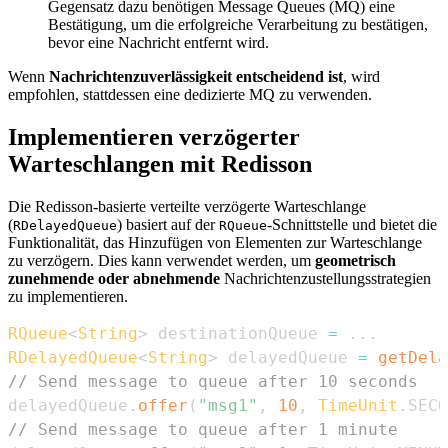
Gegensatz dazu benötigen Message Queues (MQ) eine
Bestätigung, um die erfolgreiche Verarbeitung zu bestätigen,
bevor eine Nachricht entfernt wird.
Wenn
Nachrichtenzuverlässigkeit entscheidend ist
, wird
empfohlen, stattdessen eine dedizierte MQ zu verwenden.
Implementieren verzögerter
Warteschlangen mit Redisson
Die Redisson-basierte verteilte verzögerte Warteschlange
(
) basiert auf der
-Schnittstelle und bietet die
RDelayedQueue
RQueue
Funktionalität, das Hinzufügen von Elementen zur Warteschlange
zu verzögern. Dies kann verwendet werden, um
geometrisch
zunehmende oder abnehmende
Nachrichtenzustellungsstrategien
zu implementieren.
RQueue
<
String
>
 destinationQueue 
=
.
.
.
RDelayedQueue
<
String
>
 delayedQueue 
=
getDela
// Send message to queue after 10 seconds
delayedQueue
.
offer
(
"msg1"
,
10
,
TimeUnit
.
SECO
// Send message to queue after 1 minute