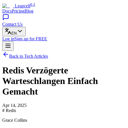
0.3
Leapcell
Docs
Pricing
Blog
Contact Us
EN
Log in
Sign up
for FREE
Back to Tech Articles
Redis Verzögerte
Warteschlangen Einfach
Gemacht
Apr 14, 2025
# Redis
Grace Collins