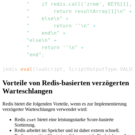
"    if redis.call('zrem', KEYS[1], 
"        return resultArray[1]\n"
+
"    else\n"
+
"        return ''\n"
+
"    end\n"
+
"else\n"
+
"    return ''\n"
+
"end"
;
jedis
.
eval
(
luaScript
,
 ScriptOutputType
.
VALUE
Vorteile von Redis-basierten verzögerten
Warteschlangen
Redis bietet die folgenden Vorteile, wenn es zur Implementierung
verzögerter Warteschlangen verwendet wird:
Redis
bietet eine leistungsstarke Score-basierte
zset
Sortierung.
Redis arbeitet im Speicher und ist daher extrem schnell.