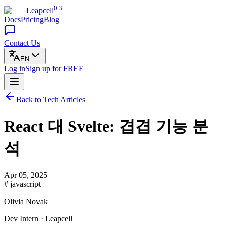
0.3
Leapcell
Docs
Pricing
Blog
Contact Us
EN
Log in
Sign up
for FREE
Back to Tech Articles
React 대 Svelte: 겹겹 기능 분
석
Apr 05, 2025
# javascript
Olivia Novak
Dev Intern · Leapcell