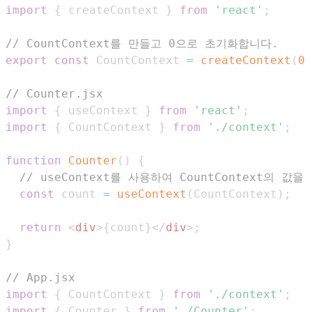
import
{
 createContext 
}
from
'react'
;
// CountContext를 만들고 0으로 초기화합니다.
export
const
CountContext
=
createContext
(
0
)
// Counter.jsx
import
{
 useContext 
}
from
'react'
;
import
{
CountContext
}
from
'./context'
;
function
Counter
(
)
{
// useContext를 사용하여 CountContext의 값
const
 count 
=
useContext
(
CountContext
)
;
return
<
div
>
{
count
}
</
div
>
;
}
// App.jsx
import
{
CountContext
}
from
'./context'
;
import
{
Counter
}
from
'./Counter'
;