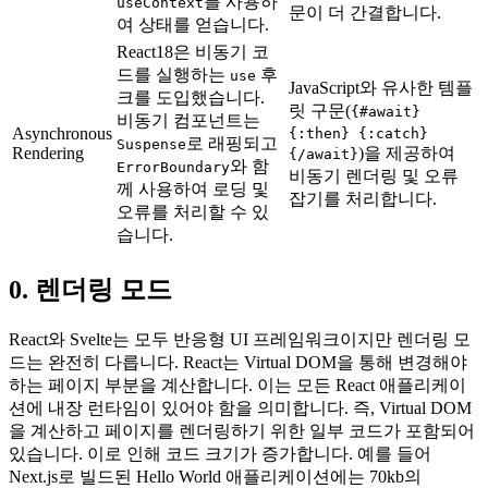
를 사용하
useContext
문이 더 간결합니다.
여 상태를 얻습니다.
React18은 비동기 코
드를 실행하는
후
use
JavaScript와 유사한 템플
크를 도입했습니다.
릿 구문(
{#await}
비동기 컴포넌트는
Asynchronous
{:then} {:catch}
로 래핑되고
Suspense
Rendering
)을 제공하여
{/await}
와 함
ErrorBoundary
비동기 렌더링 및 오류
께 사용하여 로딩 및
잡기를 처리합니다.
오류를 처리할 수 있
습니다.
0. 렌더링 모드
React와 Svelte는 모두 반응형 UI 프레임워크이지만 렌더링 모
드는 완전히 다릅니다. React는 Virtual DOM을 통해 변경해야
하는 페이지 부분을 계산합니다. 이는 모든 React 애플리케이
션에 내장 런타임이 있어야 함을 의미합니다. 즉, Virtual DOM
을 계산하고 페이지를 렌더링하기 위한 일부 코드가 포함되어
있습니다. 이로 인해 코드 크기가 증가합니다. 예를 들어
Next.js로 빌드된 Hello World 애플리케이션에는 70kb의