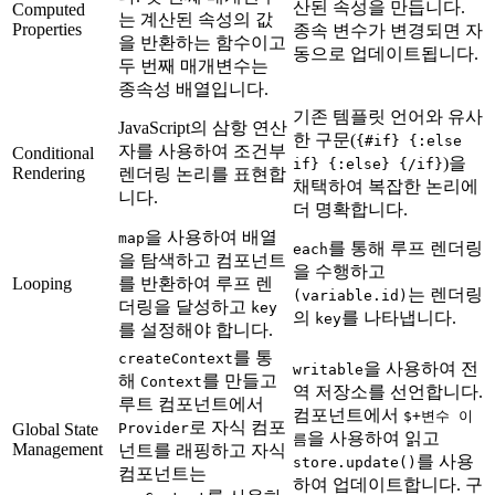
산된 속성을 만듭니다.
Computed
는 계산된 속성의 값
Properties
종속 변수가 변경되면 자
을 반환하는 함수이고
동으로 업데이트됩니다.
두 번째 매개변수는
종속성 배열입니다.
기존 템플릿 언어와 유사
JavaScript의 삼항 연산
한 구문(
{#if} {:else
자를 사용하여 조건부
Conditional
)을
if} {:else} {/if}
Rendering
렌더링 논리를 표현합
채택하여 복잡한 논리에
니다.
더 명확합니다.
을 사용하여 배열
map
를 통해 루프 렌더링
each
을 탐색하고 컴포넌트
을 수행하고
Looping
를 반환하여 루프 렌
는 렌더링
(variable.id)
더링을 달성하고
key
의
를 나타냅니다.
key
를 설정해야 합니다.
를 통
createContext
을 사용하여 전
writable
해
를 만들고
Context
역 저장소를 선언합니다.
루트 컴포넌트에서
컴포넌트에서
$+변수 이
로 자식 컴포
Global State
Provider
을 사용하여 읽고
름
Management
넌트를 래핑하고 자식
를 사용
store.update()
컴포넌트는
하여 업데이트합니다. 구