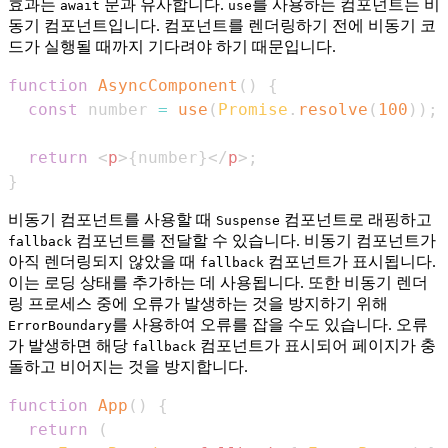
효과는
문과 유사합니다.
를 사용하는 컴포넌트는 비
await
use
동기 컴포넌트입니다. 컴포넌트를 렌더링하기 전에 비동기 코
드가 실행될 때까지 기다려야 하기 때문입니다.
function
AsyncComponent
(
)
{
const
 number 
=
use
(
Promise
.
resolve
(
100
)
)
;
return
<
p
>
{
number
}
</
p
>
;
}
비동기 컴포넌트를 사용할 때
컴포넌트로 래핑하고
Suspense
컴포넌트를 전달할 수 있습니다. 비동기 컴포넌트가
fallback
아직 렌더링되지 않았을 때
컴포넌트가 표시됩니다.
fallback
이는 로딩 상태를 추가하는 데 사용됩니다. 또한 비동기 렌더
링 프로세스 중에 오류가 발생하는 것을 방지하기 위해
를 사용하여 오류를 잡을 수도 있습니다. 오류
ErrorBoundary
가 발생하면 해당
컴포넌트가 표시되어 페이지가 충
fallback
돌하고 비어지는 것을 방지합니다.
function
App
(
)
{
return
(