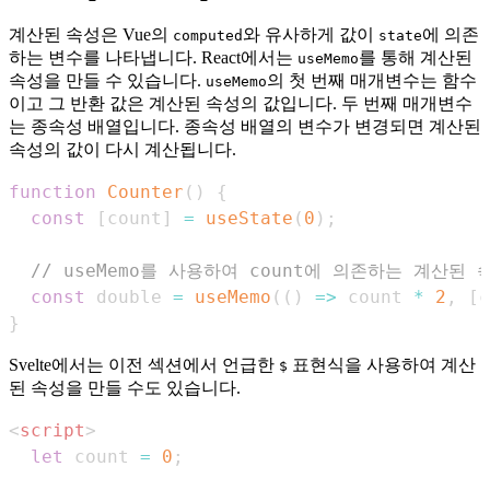
계산된 속성은 Vue의
와 유사하게 값이
에 의존
computed
state
하는 변수를 나타냅니다. React에서는
를 통해 계산된
useMemo
속성을 만들 수 있습니다.
의 첫 번째 매개변수는 함수
useMemo
이고 그 반환 값은 계산된 속성의 값입니다. 두 번째 매개변수
는 종속성 배열입니다. 종속성 배열의 변수가 변경되면 계산된
속성의 값이 다시 계산됩니다.
function
Counter
(
)
{
const
[
count
]
=
useState
(
0
)
;
// useMemo를 사용하여 count에 의존하는 계산된 
const
 double 
=
useMemo
(
(
)
=>
 count 
*
2
,
[
c
}
Svelte에서는 이전 섹션에서 언급한
표현식을 사용하여 계산
$
된 속성을 만들 수도 있습니다.
<
script
>
let
 count 
=
0
;