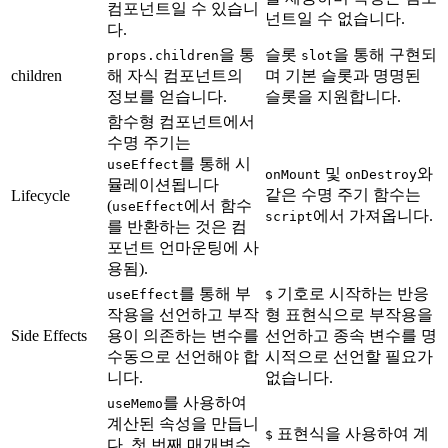
컴포넌트일 수 있습니
넌트일 수 없습니다.
다.
을 통
슬롯
을 통해 구현되
props.children
slot
children
해 자식 컴포넌트의
며 기본 슬롯과 명명된
정보를 얻습니다.
슬롯을 지원합니다.
함수형 컴포넌트에서
수명 주기는
를 통해 시
useEffect
및
와
onMount
onDestroy
뮬레이션됩니다
같은 수명 주기 함수는
Lifecycle
(
에서 함수
useEffect
에서 가져옵니다.
script
를 반환하는 것은 컴
포넌트 언마운팅에 사
용됨).
를 통해 부
기호로 시작하는 반응
useEffect
$
작용을 선언하고 부작
형 표현식으로 부작용을
Side Effects
용이 의존하는 변수를
선언하고 종속 변수를 명
수동으로 선언해야 합
시적으로 선언할 필요가
니다.
없습니다.
를 사용하여
useMemo
계산된 속성을 만듭니
표현식을 사용하여 계
$
다. 첫 번째 매개변수