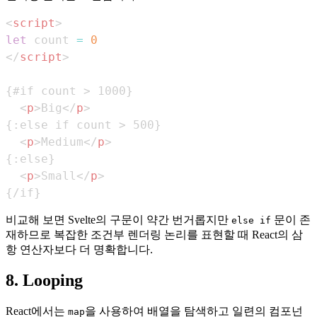
<
script
>
let
 count 
=
0
</
script
>
<
p
>
Big
</
p
>
<
p
>
Medium
</
p
>
<
p
>
Small
</
p
>
{/if}
비교해 보면 Svelte의 구문이 약간 번거롭지만
문이 존
else if
재하므로 복잡한 조건부 렌더링 논리를 표현할 때 React의 삼
항 연산자보다 더 명확합니다.
8. Looping
React에서는
을 사용하여 배열을 탐색하고 일련의 컴포넌
map