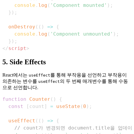
console
.
log
(
'Component mounted'
)
;
}
)
;
onDestroy
(
(
)
=>
{
console
.
log
(
'Component unmounted'
)
;
}
)
;
</
script
>
5. Side Effects
React에서는
를 통해 부작용을 선언하고 부작용이
useEffect
의존하는 변수를
의 두 번째 매개변수를 통해 수동
useEffect
으로 선언합니다.
function
Counter
(
)
{
const
[
count
]
=
useState
(
0
)
;
useEffect
(
(
)
=>
{
// count가 변경되면 document.title을 업데