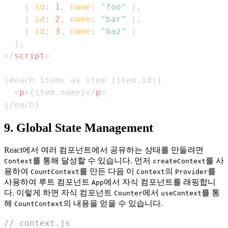
{
id
:
1
,
name
:
"foo"
}
,
{
id
:
2
,
name
:
"bar"
}
,
{
id
:
3
,
name
:
"baz"
}
]
;
</
script
>
<
p
>
{item.name}
</
p
>
{/each}
9. Global State Management
React에서 여러 컴포넌트에서 공유하는 상태를 만들려면
를 통해 달성할 수 있습니다. 먼저
를 사
Context
createContext
용하여
를 만든 다음 이
의
를
CountContext
Context
Provider
사용하여 루트 컴포넌트
에서 자식 컴포넌트를 래핑합니
App
다. 이렇게 하면 자식 컴포넌트
에서
를 통
Counter
useContext
해
의 내용을 얻을 수 있습니다.
CountContext
// context.js