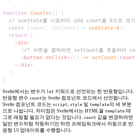
function
Counter
(
)
{
// useState를 사용하여 상태 count를 0으로 초
const
[
count
,
 setCount
]
=
useState
(
0
)
;
return
(
<
div
>
{
/* 버튼을 클릭하면 setCount를 호출하여 co
<
button
onClick
=
{
(
)
=>
setCount
(
count 
</
div
>
)
;
}
Svelte에서는 변수가
키워드로 선언되는 한 반응형입니다.
let
반응형 변수
는 Svelte 컴포넌트 코드에서 선언됩니다.
count
Svelte 컴포넌트 코드는
,
및
의 세 부분
script
style
template
으로 나뉩니다. 차이점은 Svelte에서는 HTML을
태
template
그로 래핑할 필요가 없다는 것입니다.
값을 변경하려면
count
일반 변수처럼 작동하기만 하면 프레임워크에서 자동으로 반
응형 UI 업데이트를 수행합니다.