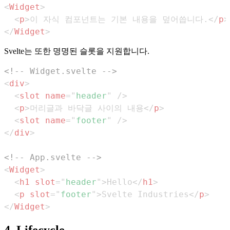
<
Widget
>
<
p
>
이 자식 컴포넌트는 기본 내용을 덮어씁니다.
</
p
>
</
Widget
>
Svelte는 또한 명명된 슬롯을 지원합니다.
<!-- Widget.svelte -->
<
div
>
<
slot
name
=
"
header
"
/>
<
p
>
머리글과 바닥글 사이의 내용
</
p
>
<
slot
name
=
"
footer
"
/>
</
div
>
<!-- App.svelte -->
<
Widget
>
<
h1
slot
=
"
header
"
>
Hello
</
h1
>
<
p
slot
=
"
footer
"
>
Svelte Industries
</
p
>
</
Widget
>