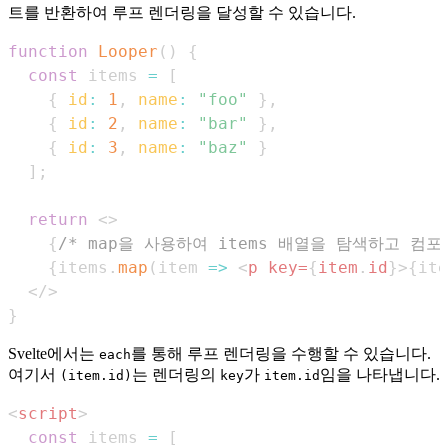
트를 반환하여 루프 렌더링을 달성할 수 있습니다.
function
Looper
(
)
{
const
 items 
=
[
{
id
:
1
,
name
:
"foo"
}
,
{
id
:
2
,
name
:
"bar"
}
,
{
id
:
3
,
name
:
"baz"
}
]
;
return
<
>
{
/* map을 사용하여 items 배열을 탐색하고 컴
{
items
.
map
(
item
=>
<
p
key
=
{
item
.
id
}
>
{
ite
</
>
}
Svelte에서는
를 통해 루프 렌더링을 수행할 수 있습니다.
each
여기서
는 렌더링의
가
임을 나타냅니다.
(item.id)
key
item.id
<
script
>
const
 items 
=
[