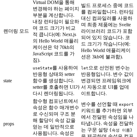
Virtual DOM을 통해
빌드 프로세스 중에 코드
변경해야 하는 페이지
를 컴파일합니다. 런타임
부분을 계산합니다.
대신 컴파일러를 사용하
내장 런타임이 필요하
며 최종 제품에는 Svelte
며 코드 크기가 비교
렌더링 모드
라이브러리 코드가 포함
적 큽니다(예: Next.js
되어 있지 않습니다. 코
의 Hello World 애플리
드 크기가 작습니다(예:
케이션은 약 70kb의
Hello World 애플리케이
JavaScript 코드를 가
션은 3kb에 불과함).
짐).
를 사용하여
으로 선언된 변수는
useState
let
반응형 상태와 setter
반응형입니다. 변수 값이
state
함수를 생성합니다.
변경되면 프레임워크에
setter를 호출하면 UI가
서 자동으로 UI를 업데
다시 렌더링됩니다.
이트합니다.
함수형 컴포넌트에서
변수를 선언할 때
export
속성은 함수 매개변수
키워드를 추가하면 외부
로 수신되며 구조 분
에서 전달된 속성임을 나
해 할당이 속성 값을
타냅니다. 속성을 전달하
props
얻는 데 일반적으로
는 구문 설탕
{속성 이름}
사용됩니다. 속성은
을 제공하며 속성은 컴포