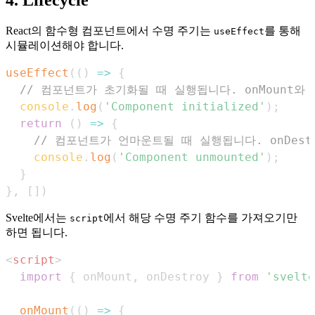
4. Lifecycle
React의 함수형 컴포넌트에서 수명 주기는
를 통해
useEffect
시뮬레이션해야 합니다.
useEffect
(
(
)
=>
{
// 컴포넌트가 초기화될 때 실행됩니다. onMount와
console
.
log
(
'Component initialized'
)
;
return
(
)
=>
{
// 컴포넌트가 언마운트될 때 실행됩니다. onDest
console
.
log
(
'Component unmounted'
)
;
}
}
,
[
]
)
Svelte에서는
에서 해당 수명 주기 함수를 가져오기만
script
하면 됩니다.
<
script
>
import
{
 onMount
,
 onDestroy 
}
from
'svelte
onMount
(
(
)
=>
{