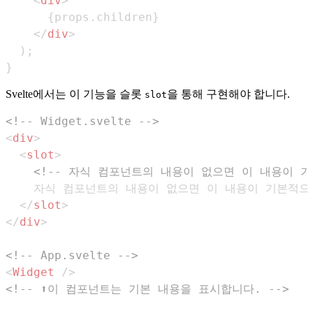
<
div
>
{
props
.
children
}
</
div
>
)
;
}
Svelte에서는 이 기능을 슬롯
을 통해 구현해야 합니다.
slot
<!-- Widget.svelte -->
<
div
>
<
slot
>
<!-- 자식 컴포넌트의 내용이 없으면 이 내용이 기
</
slot
>
</
div
>
<!-- App.svelte -->
<
Widget
/>
<!-- ⬆️이 컴포넌트는 기본 내용을 표시합니다. -->