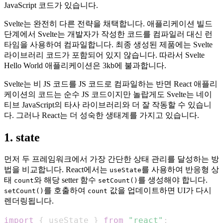
JavaScript 코드가 있습니다.
Svelte는 완전히 다른 전략을 채택합니다. 애플리케이션 빌드
단계에서 Svelte는 개발자가 작성한 코드를 컴파일러 대신 런
타임을 사용하여 컴파일합니다. 최종 생성된 제품에는 Svelte
라이브러리 코드가 포함되어 있지 않습니다. 따라서 Svelte
Hello World 애플리케이션은 3kb에 불과합니다.
Svelte는 비 JS 코드를 JS 코드로 컴파일하는 반면 React 애플리
케이션의 코드는 순수 JS 코드이지만 놀랍게도 Svelte는 네이
티브 JavaScript의 타사 라이브러리와 더 잘 작동할 수 있습니
다. 그러나 React는 더 성숙한 생태계를 가지고 있습니다.
1. state
먼저 두 프레임워크에서 가장 간단한 상태 관리를 달성하는 방
법을 비교합니다. React에서는
를 사용하여 반응형 상
useState
태
와 해당 setter 함수
를 생성해야 합니다.
count
setCount()
를 호출하여
값을 업데이트하면 UI가 다시
setCount()
count
렌더링됩니다.
import
{
 useState 
}
from
"react"
;