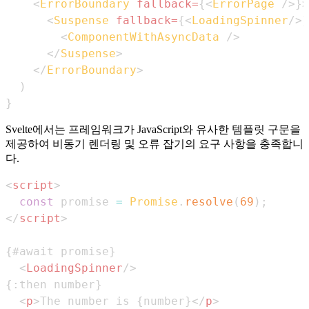
<
ErrorBoundary
fallback
=
{
<
ErrorPage
/>
}
>
<
Suspense
fallback
=
{
<
LoadingSpinner
/>
}
<
ComponentWithAsyncData
/>
</
Suspense
>
</
ErrorBoundary
>
)
}
Svelte에서는 프레임워크가 JavaScript와 유사한 템플릿 구문을
제공하여 비동기 렌더링 및 오류 잡기의 요구 사항을 충족합니
다.
<
script
>
const
 promise 
=
Promise
.
resolve
(
69
)
;
</
script
>
<
LoadingSpinner
/>
<
p
>
The number is {number}
</
p
>