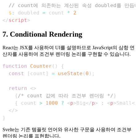
// count에 의존하는 계산된 속성 doubled를 만듭
$
:
 doubled 
=
 count 
*
2
</
script
>
7. Conditional Rendering
React는 JSX를 사용하여 UI를 설명하므로 JavaScript의 삼항 연
산자를 사용하여 조건부 렌더링 논리를 구현할 수 있습니다.
function
Counter
(
)
{
const
[
count
]
=
useState
(
0
)
;
return
<
>
{
/* count 값에 따라 조건부 렌더링 */
}
{
 count 
>
1000
?
<
p
>
Big
</
p
>
:
<
p
>
Small
</
</
>
}
Svelte는 기존 템플릿 언어와 유사한 구문을 사용하여 조건부
렌더링 논리를 표현합니다.