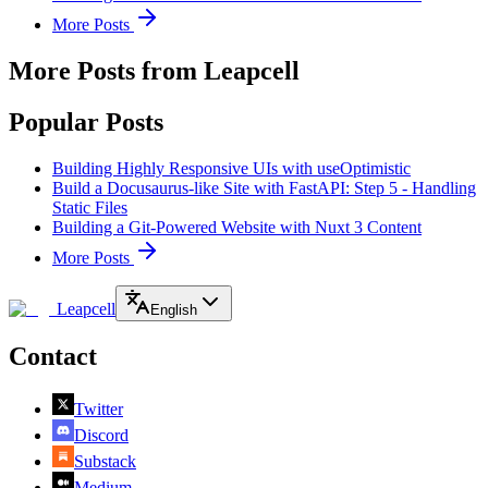
More Posts
More Posts from Leapcell
Popular Posts
Building Highly Responsive UIs with useOptimistic
Build a Docusaurus-like Site with FastAPI: Step 5 - Handling
Static Files
Building a Git-Powered Website with Nuxt 3 Content
More Posts
Leapcell
English
Contact
Twitter
Discord
Substack
Medium