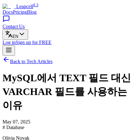
0.3
Leapcell
Docs
Pricing
Blog
Contact Us
EN
Log in
Sign up
for FREE
Back to Tech Articles
MySQL에서 TEXT 필드 대신
VARCHAR 필드를 사용하는
이유
May 07, 2025
# Database
Olivia Novak