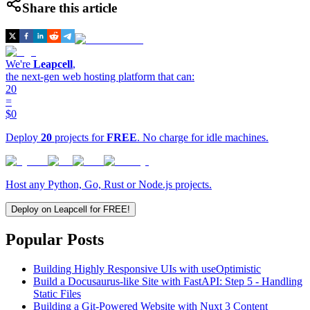
Share this article
We're
Leapcell
,
the next-gen web hosting platform that can:
20
=
$0
Deploy
20
projects for
FREE
. No charge for idle machines.
Host any Python, Go, Rust or Node.js projects.
Deploy on Leapcell for FREE!
Popular Posts
Building Highly Responsive UIs with useOptimistic
Build a Docusaurus-like Site with FastAPI: Step 5 - Handling
Static Files
Building a Git-Powered Website with Nuxt 3 Content