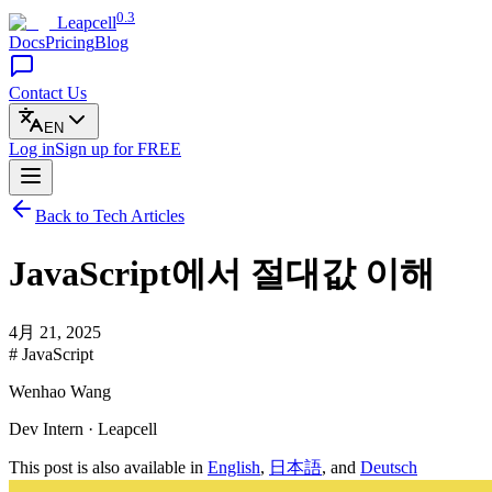
0.3
Leapcell
Docs
Pricing
Blog
Contact Us
EN
Log in
Sign up
for FREE
Back to Tech Articles
JavaScript에서 절대값 이해
4月 21, 2025
# JavaScript
Wenhao Wang
Dev Intern · Leapcell
This post is also available in
English
,
日本語
, and
Deutsch