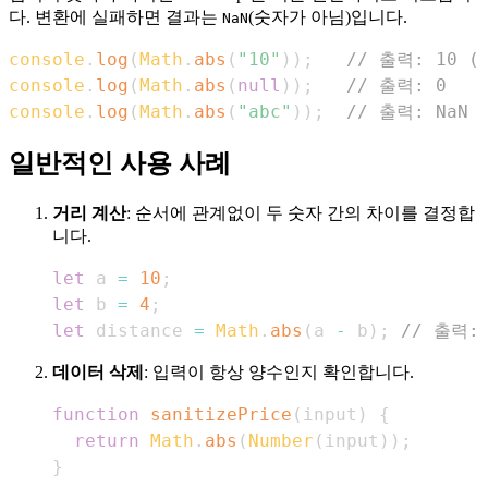
다. 변환에 실패하면 결과는
(숫자가 아님)입니다.
NaN
console
.
log
(
Math
.
abs
(
"10"
)
)
;
// 출력: 10
console
.
log
(
Math
.
abs
(
null
)
)
;
// 출력: 0
console
.
log
(
Math
.
abs
(
"abc"
)
)
;
// 출력: NaN
일반적인 사용 사례
거리 계산
: 순서에 관계없이 두 숫자 간의 차이를 결정합
니다.
let
 a 
=
10
;
let
 b 
=
4
;
let
 distance 
=
Math
.
abs
(
a 
-
 b
)
;
// 출력:
데이터 삭제
: 입력이 항상 양수인지 확인합니다.
function
sanitizePrice
(
input
)
{
return
Math
.
abs
(
Number
(
input
)
)
;
}