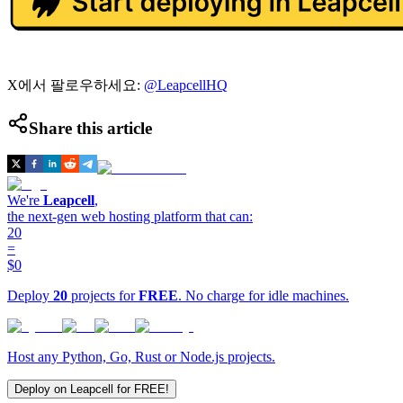
X에서 팔로우하세요:
@LeapcellHQ
Share this article
We're
Leapcell
,
the next-gen web hosting platform that can:
20
=
$0
Deploy
20
projects for
FREE
. No charge for idle machines.
Host any Python, Go, Rust or Node.js projects.
Deploy on Leapcell for FREE!