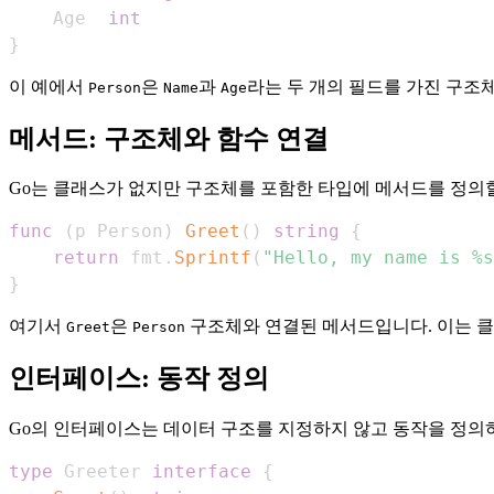
    Age  
int
}
이 예에서
은
과
라는 두 개의 필드를 가진 구조
Person
Name
Age
메서드: 구조체와 함수 연결
Go는 클래스가 없지만 구조체를 포함한 타입에 메서드를 정의할
func
(
p Person
)
Greet
(
)
string
{
return
 fmt
.
Sprintf
(
"Hello, my name is %s
}
여기서
은
구조체와 연결된 메서드입니다. 이는 클
Greet
Person
인터페이스: 동작 정의
Go의 인터페이스는 데이터 구조를 지정하지 않고 동작을 정의
type
 Greeter 
interface
{