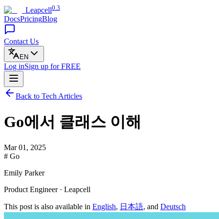
0.3
Leapcell
Docs
Pricing
Blog
Contact Us
EN
Log in
Sign up
for FREE
Back to Tech Articles
Go에서 클래스 이해
Mar 01, 2025
# Go
Emily Parker
Product Engineer · Leapcell
This post is also available in
English
,
日本語
, and
Deutsch