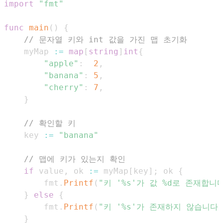
import
"fmt"
func
main
(
)
{
// 문자열 키와 int 값을 가진 맵 초기화
    myMap 
:=
map
[
string
]
int
{
"apple"
:
2
,
"banana"
:
5
,
"cherry"
:
7
,
}
// 확인할 키
    key 
:=
"banana"
// 맵에 키가 있는지 확인
if
 value
,
 ok 
:=
 myMap
[
key
]
;
 ok 
{
        fmt
.
Printf
(
"키 '%s'가 값 %d로 존재합니다
}
else
{
        fmt
.
Printf
(
"키 '%s'가 존재하지 않습니다.
}