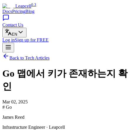
0.3
Leapcell
Docs
Pricing
Blog
Contact Us
EN
Log in
Sign up
for FREE
Back to Tech Articles
Go 맵에서 키가 존재하는지 확
인
Mar 02, 2025
# Go
James Reed
Infrastructure Engineer · Leapcell