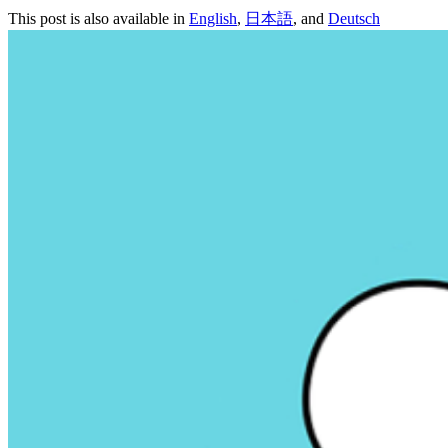
This post is also available in
English
,
日本語
, and
Deutsch