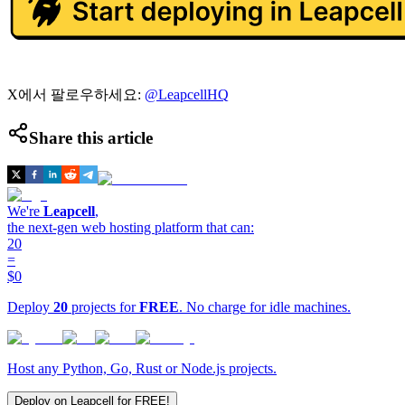
X에서 팔로우하세요:
@LeapcellHQ
Share this article
We're
Leapcell
,
the next-gen web hosting platform that can:
20
=
$0
Deploy
20
projects for
FREE
. No charge for idle machines.
Host any Python, Go, Rust or Node.js projects.
Deploy on Leapcell for FREE!