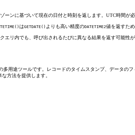
ゾーンに基づいて現在の日付と時刻を返します。UTC時間が
は
よりも高い精度の
値を返すため
TETIME()
GETDATE()
DATETIME2
クエリ内でも、呼び出されるたびに異なる結果を返す可能性が
rverの多用途ツールです。レコードのタイムスタンプ、データ
単な方法を提供します。