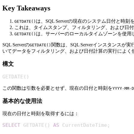
Key Takeaways
は、SQL Serverの現在のシステム日付と時
GETDATE()
これは、タイムスタンプ、フィルタリング、および日付
は、サーバーのローカルタイムゾーンを使用
GETDATE()
SQL Serverの
関数は、SQL Serverインスタ
GETDATE()
いてデータをフィルタリング、および日付計算の実行によく
構文
GETDATE
(
)
この関数は引数を必要とせず、現在の日付と時刻を
YYYY-MM-D
基本的な使用法
現在の日付と時刻を取得するには：
SELECT
 GETDATE
(
)
AS
 CurrentDateTime
;