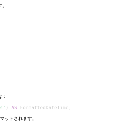
す。
は：
s'
)
AS
 FormattedDateTime
;
マットされます。