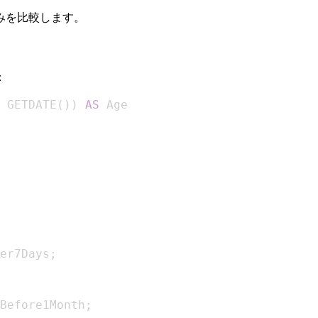
みを比較します。
：
 GETDATE
(
)
)
AS
er7Days
;
Before1Month
;