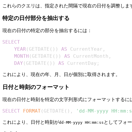
これらのクエリは、指定された間隔で現在の日付を調整しま
特定の日付部分を抽出する
現在の日付の特定の部分を抽出するには：
SELECT
YEAR
(
GETDATE
(
)
)
AS
 CurrentYear
,
MONTH
(
GETDATE
(
)
)
AS
 CurrentMonth
,
DAY
(
GETDATE
(
)
)
AS
 CurrentDay
;
これにより、現在の年、月、日が個別に取得されます。
日付と時刻のフォーマット
現在の日付と時刻を特定の文字列形式にフォーマットするに
SELECT
FORMAT
(
GETDATE
(
)
,
'dd-MM-yyyy HH:mm:s
これにより、日付と時刻が
としてフォー
dd-MM-yyyy HH:mm:ss