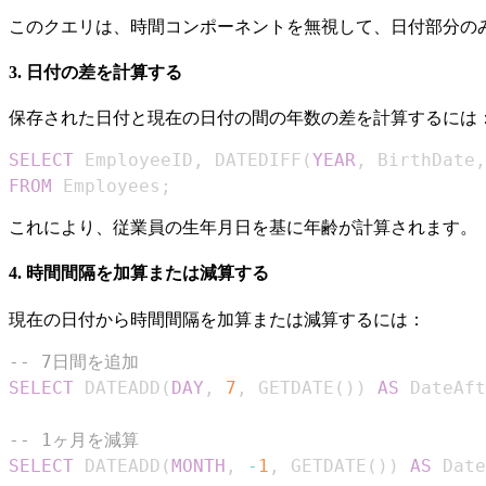
このクエリは、時間コンポーネントを無視して、日付部分の
3. 日付の差を計算する
保存された日付と現在の日付の間の年数の差を計算するには
SELECT
 EmployeeID
,
 DATEDIFF
(
YEAR
,
 BirthDate
,
FROM
 Employees
;
これにより、従業員の生年月日を基に年齢が計算されます。
4. 時間間隔を加算または減算する
現在の日付から時間間隔を加算または減算するには：
-- 7日間を追加
SELECT
 DATEADD
(
DAY
,
7
,
 GETDATE
(
)
)
AS
 DateAft
-- 1ヶ月を減算
SELECT
 DATEADD
(
MONTH
,
-
1
,
 GETDATE
(
)
)
AS
 Date