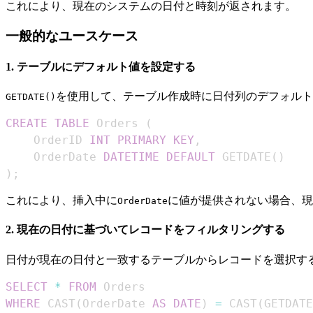
これにより、現在のシステムの日付と時刻が返されます。
一般的なユースケース
1. テーブルにデフォルト値を設定する
を使用して、テーブル作成時に日付列のデフォルト
GETDATE()
CREATE
TABLE
 Orders 
(
    OrderID 
INT
PRIMARY
KEY
,
    OrderDate 
DATETIME
DEFAULT
 GETDATE
(
)
)
;
これにより、挿入中に
に値が提供されない場合、現
OrderDate
2. 現在の日付に基づいてレコードをフィルタリングする
日付が現在の日付と一致するテーブルからレコードを選択す
SELECT
*
FROM
WHERE
 CAST
(
OrderDate 
AS
DATE
)
=
 CAST
(
GETDATE