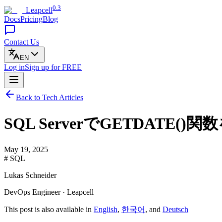
0.3
Leapcell
Docs
Pricing
Blog
Contact Us
EN
Log in
Sign up
for FREE
Back to Tech Articles
SQL ServerでGETDATE(
May 19, 2025
# SQL
Lukas Schneider
DevOps Engineer · Leapcell
This post is also available in
English
,
한국어
, and
Deutsch