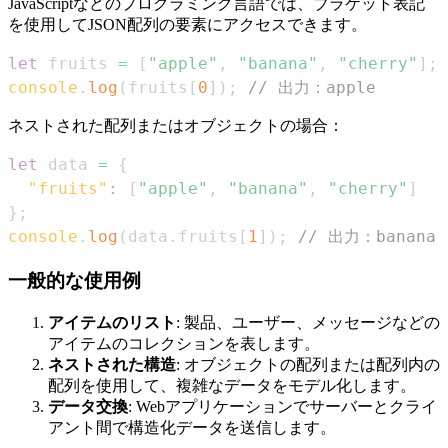
JavaScriptなどのプログラミング言語では、ブラケット表記
を使用してJSON配列の要素にアクセスできます。
let
 fruits 
=
[
"apple"
,
"banana"
,
"cherry"
]
;
console
.
log
(
fruits
[
0
]
)
;
// 出力：apple
ネストされた配列またはオブジェクトの場合：
let
 data 
=
{
"fruits"
:
[
"apple"
,
"banana"
,
"cherry"
]
}
;
console
.
log
(
data
.
fruits
[
1
]
)
;
// 出力：banana
一般的な使用例
アイテムのリスト
: 製品、ユーザー、メッセージなどの
アイテムのコレクションを表します。
ネストされた構造
: オブジェクトの配列または配列内の
配列を使用して、複雑なデータをモデル化します。
データ交換
: Webアプリケーションでサーバーとクライ
アント間で構造化データを送信します。