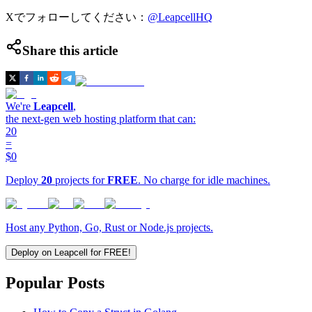
Xでフォローしてください：
@LeapcellHQ
Share this article
We're
Leapcell
,
the next-gen web hosting platform that can:
20
=
$0
Deploy
20
projects for
FREE
. No charge for idle machines.
Host any Python, Go, Rust or Node.js projects.
Deploy on Leapcell for FREE!
Popular Posts