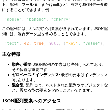
ト、配列、ブール値、またはnullなど、有効なJSONデータ型
にすることができます。例：
[
"apple"
,
"banana"
,
"cherry"
]
この配列には、3つの文字列要素が含まれています。JSON配
列には、混合データ型を含めることもできます。
[
"text"
,
42
,
true
,
null
,
{
"key"
:
"value"
}
,
[
主な特徴
順序が重要
: JSON配列の要素は順序付けられており、
その位置は重要です。
ゼロベースのインデックス
: 最初の要素はインデックス
0にあります。
混合型
: 配列には、ネストされた配列やオブジェクトな
ど、異なる型の要素を含めることができます。
JSON配列要素へのアクセス