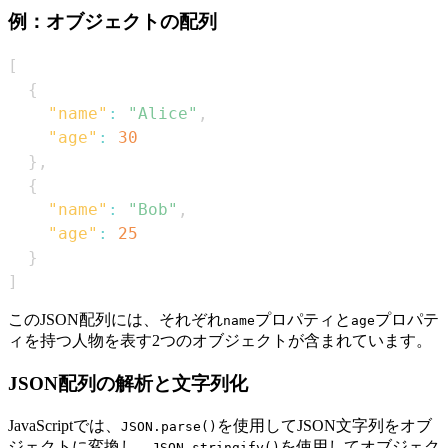
例：オブジェクトの配列
[
{
"name"
:
"Alice"
,
"age"
:
30
}
,
{
"name"
:
"Bob"
,
"age"
:
25
}
]
このJSON配列には、それぞれ
プロパティと
プロパテ
name
age
ィを持つ人物を表す2つのオブジェクトが含まれています。
JSON配列の解析と文字列化
JavaScriptでは、
を使用してJSON文字列をオブ
JSON.parse()
ジェクトに変換し、
を使用してオブジェク
JSON.stringify()