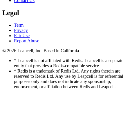
Contact Us
Legal
Term
Privacy
Fair Use
Report Abuse
© 2026
Leapcell, Inc.
Based in California.
* Leapcell is not affiliated with Redis. Leapcell is a separate
entity that provides a Redis-compatible service.
* Redis is a trademark of Redis Ltd. Any rights therein are
reserved to Redis Ltd. Any use by Leapcell is for referential
purposes only and does not indicate any sponsorship,
endorsement, or affiliation between Redis and Leapcell.