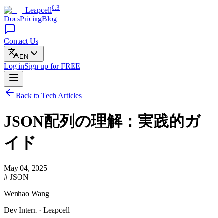
0.3
Leapcell
Docs
Pricing
Blog
Contact Us
EN
Log in
Sign up
for FREE
Back to Tech Articles
JSON配列の理解：実践的ガ
イド
May 04, 2025
# JSON
Wenhao Wang
Dev Intern · Leapcell