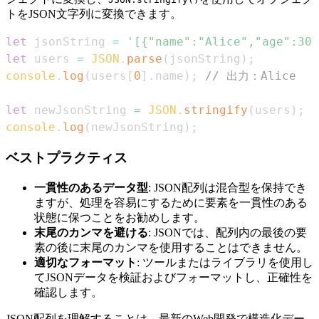
トをJSON文字列に変換できます。
let
 jsonString 
=
'[{"name":"Alice","age":30}
let
 users 
=
JSON
.
parse
(
jsonString
)
;
console
.
log
(
users
[
0
]
.
name
)
;
// 出力：Alice
let
 newJsonString 
=
JSON
.
stringify
(
users
)
;
console
.
log
(
newJsonString
)
;
ベストプラクティス
一貫性のあるデータ型
: JSON配列は混合型を保持でき
ますが、処理を容易にするために要素を一貫性のある
状態に保つことをお勧めします。
末尾のカンマを避ける
: JSONでは、配列内の最後の要
素の後に末尾のカンマを使用することはできません。
適切なフォーマット
: ツールまたはライブラリを使用し
てJSONデータを検証およびフォーマットし、正確性を
確認します。
JSON配列を理解することは、最新のWeb開発で構造化デー