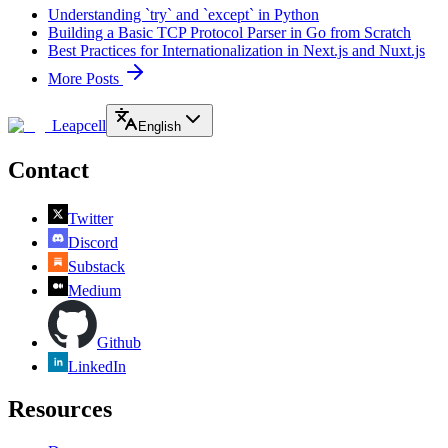
Understanding `try` and `except` in Python
Building a Basic TCP Protocol Parser in Go from Scratch
Best Practices for Internationalization in Next.js and Nuxt.js
More Posts
Leapcell
English
Contact
Twitter
Discord
Substack
Medium
Github
LinkedIn
Resources