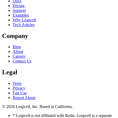
Docs
Pricing
Support
Examples
Why Leapcell
Tech Articles
Company
Blog
About
Careers
Contact Us
Legal
Term
Privacy
Fair Use
Report Abuse
© 2026
Leapcell, Inc.
Based in California.
* Leapcell is not affiliated with Redis. Leapcell is a separate