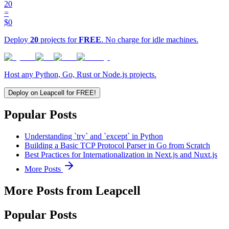
20
=
$0
Deploy
20
projects for
FREE
. No charge for idle machines.
Host any Python, Go, Rust or Node.js projects.
Deploy on Leapcell for FREE!
Popular Posts
Understanding `try` and `except` in Python
Building a Basic TCP Protocol Parser in Go from Scratch
Best Practices for Internationalization in Next.js and Nuxt.js
More Posts
More Posts from Leapcell
Popular Posts