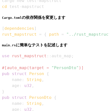
cd
 test-mapstruct
の依存関係を変更します
Cargo.toml
[
dependencies
]
rust_mapstruct
=
{
path
=
"../rust_mapstruct
に簡単なテストを記述します
main.rs
use
rust_mapstruct
::
auto_map
;
#[auto_map(target = 
"PersonDto"
)]
pub
struct
Person
{
    name
:
String
,
    age
:
u32
,
}
pub
struct
PersonDto
{
    name
:
String
,
    age
:
u32
,