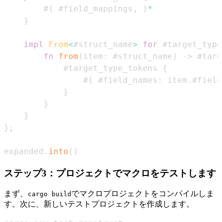
        #
(
 #field_mappings
,
)
*
}
impl
From
<
#struct_name
>
for
 #target_type
fn
from
(
item
:
 #struct_name
)
->
 #targ
            #target_type_tokens 
{
                #
(
 #field_names
:
 item
.
#field
}
}
}
}
;
expanded
.
into
(
)
ステップ3：プロジェクトでマクロをテストします
まず、
でマクロプロジェクトをコンパイルしま
cargo build
す。次に、新しいテストプロジェクトを作成します。