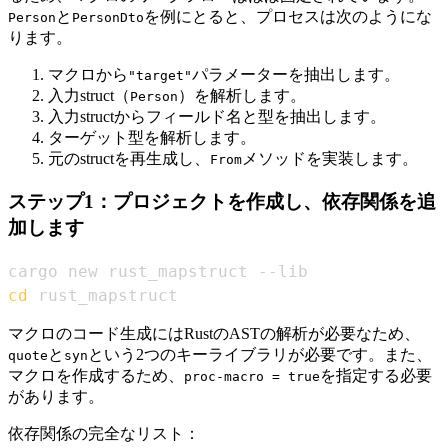
と
を例にとると、プロセスは次のようにな
Person
PersonDto
ります。
マクロから
パラメーターを抽出します。
"target"
入力struct（
）を解析します。
Person
入力structからフィールド名と型を抽出します。
ターゲット型を解析します。
元のstructを再生成し、
メソッドを実装します。
From
ステップ1：プロジェクトを作成し、依存関係を追
加します
cd
 rust_mapstruct
マクロのコード生成にはRustのASTの解析が必要なため、
と
という2つのキーライブラリが必要です。また、
quote
syn
マクロを作成するため、
を指定する必要
proc-macro = true
があります。
依存関係の完全なリスト：