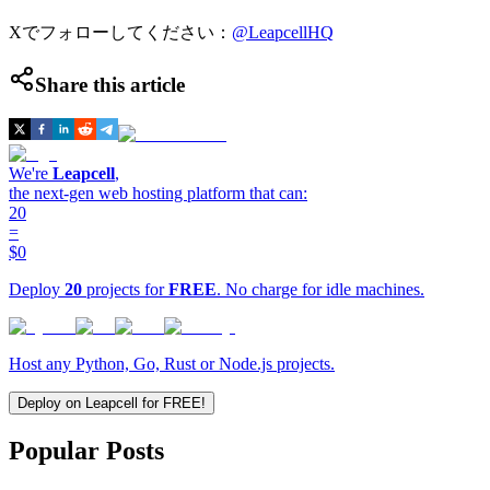
Xでフォローしてください：
@LeapcellHQ
Share this article
We're
Leapcell
,
the next-gen web hosting platform that can:
20
=
$0
Deploy
20
projects for
FREE
. No charge for idle machines.
Host any Python, Go, Rust or Node.js projects.
Deploy on Leapcell for FREE!
Popular Posts