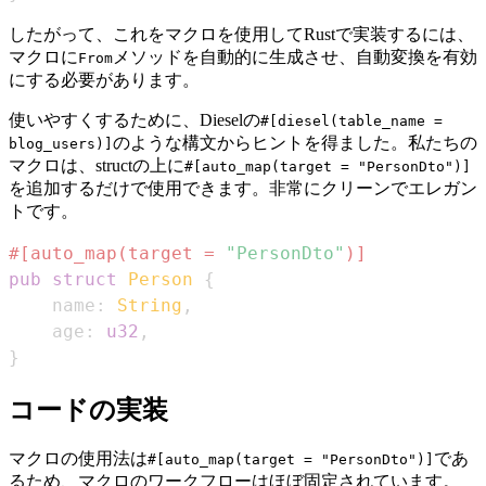
したがって、これをマクロを使用してRustで実装するには、
マクロに
メソッドを自動的に生成させ、自動変換を有効
From
にする必要があります。
使いやすくするために、Dieselの
#[diesel(table_name =
のような構文からヒントを得ました。私たちの
blog_users)]
マクロは、structの上に
#[auto_map(target = "PersonDto")]
を追加するだけで使用できます。非常にクリーンでエレガン
トです。
#[auto_map(target = 
"PersonDto"
)]
pub
struct
Person
{
    name
:
String
,
    age
:
u32
,
}
コードの実装
マクロの使用法は
であ
#[auto_map(target = "PersonDto")]
るため、マクロのワークフローはほぼ固定されています。