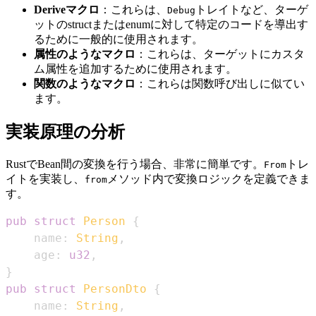
Deriveマクロ
：これらは、
トレイトなど、ターゲ
Debug
ットのstructまたはenumに対して特定のコードを導出す
るために一般的に使用されます。
属性のようなマクロ
：これらは、ターゲットにカスタ
ム属性を追加するために使用されます。
関数のようなマクロ
：これらは関数呼び出しに似てい
ます。
実装原理の分析
RustでBean間の変換を行う場合、非常に簡単です。
トレ
From
イトを実装し、
メソッド内で変換ロジックを定義できま
from
す。
pub
struct
Person
{
    name
:
String
,
    age
:
u32
,
}
pub
struct
PersonDto
{
    name
:
String
,