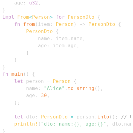
    age
:
u32
,
}
impl
From
<
Person
>
for
PersonDto
{
fn
from
(
item
:
Person
)
->
PersonDto
{
PersonDto
{
            name
:
 item
.
name
,
            age
:
 item
.
age
,
}
}
}
fn
main
(
)
{
let
 person 
=
Person
{
        name
:
"Alice"
.
to_string
(
)
,
        age
:
30
,
}
;
let
 dto
:
PersonDto
=
 person
.
into
(
)
;
// U
println!
(
"dto: name:{}, age:{}"
,
 dto
.
nam
}