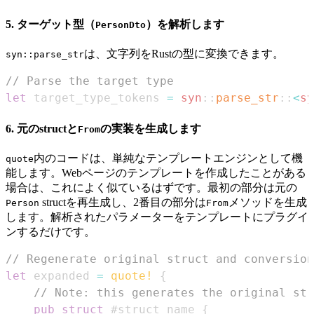
5. ターゲット型（
）を解析します
PersonDto
は、文字列をRustの型に変換できます。
syn::parse_str
// Parse the target type
let
 target_type_tokens 
=
syn
::
parse_str
::
<
sy
6. 元のstructと
の実装を生成します
From
内のコードは、単純なテンプレートエンジンとして機
quote
能します。Webページのテンプレートを作成したことがある
場合は、これによく似ているはずです。最初の部分は元の
structを再生成し、2番目の部分は
メソッドを生成
Person
From
します。解析されたパラメーターをテンプレートにプラグイ
ンするだけです。
// Regenerate original struct and conversion
let
 expanded 
=
quote!
{
// Note: this generates the original str
pub
struct
 #struct_name 
{