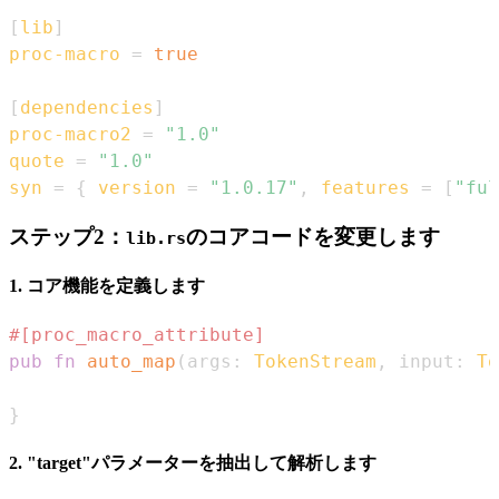
[
lib
]
proc-macro
=
true
[
dependencies
]
proc-macro2
=
"1.0"
quote
=
"1.0"
syn
=
{
version
=
"1.0.17"
,
features
=
[
"ful
ステップ2：
のコアコードを変更します
lib.rs
1. コア機能を定義します
#[proc_macro_attribute]
pub
fn
auto_map
(
args
:
TokenStream
,
 input
:
To
}
2. "target"パラメーターを抽出して解析します