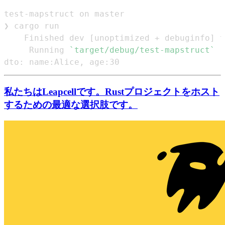
    Finished dev 
[
unoptimized + debuginfo
]
 t
     Running 
`
target/debug/test-mapstruct
`
dto: name:Alice, age:30
私たちはLeapcellです。Rustプロジェクトをホスト
するための最適な選択肢です。