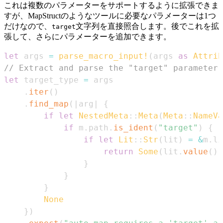
これは複数のパラメーターをサポートするように拡張できま
すが、MapStructのようなツールに必要なパラメーターは1つ
だけなので、
文字列を直接照合します。後でこれを拡
target
張して、さらにパラメーターを追加できます。
let
 args 
=
parse_macro_input!
(
args 
as
Attrib
// Extract and parse the "target" parameter
let
 target_type 
=
.
iter
(
)
.
find_map
(
|
arg
|
{
if
let
NestedMeta
::
Meta
(
Meta
::
NameVa
if
 m
.
path
.
is_ident
(
"target"
)
{
if
let
Lit
::
Str
(
lit
)
=
&
m
.
li
return
Some
(
lit
.
value
(
)
)
}
}
}
None
}
)