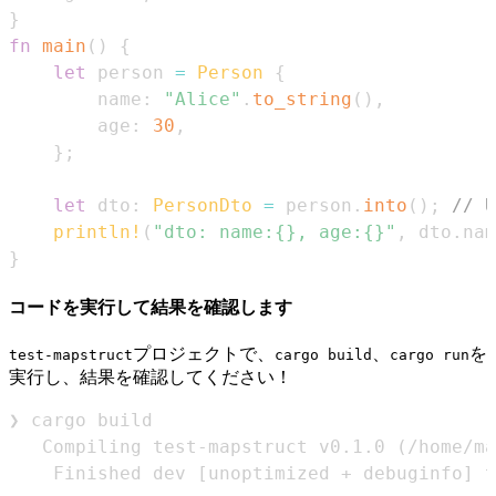
}
fn
main
(
)
{
let
 person 
=
Person
{
        name
:
"Alice"
.
to_string
(
)
,
        age
:
30
,
}
;
let
 dto
:
PersonDto
=
 person
.
into
(
)
;
// U
println!
(
"dto: name:{}, age:{}"
,
 dto
.
nam
}
コードを実行して結果を確認します
プロジェクトで、
、
を
test-mapstruct
cargo build
cargo run
実行し、結果を確認してください！
   Compiling test-mapstruct v0.1.0 
(
/home/ma
    Finished dev 
[
unoptimized + debuginfo
]
 t