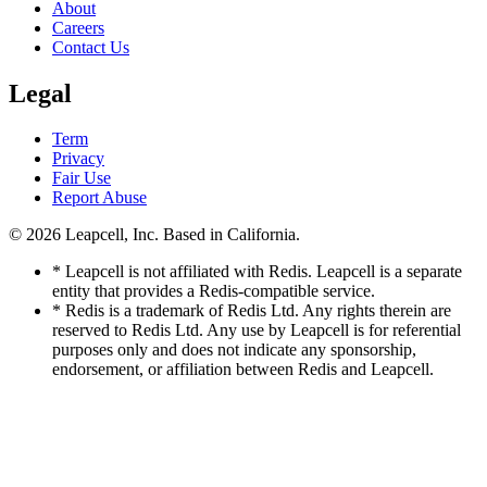
About
Careers
Contact Us
Legal
Term
Privacy
Fair Use
Report Abuse
© 2026
Leapcell, Inc.
Based in California.
* Leapcell is not affiliated with Redis. Leapcell is a separate
entity that provides a Redis-compatible service.
* Redis is a trademark of Redis Ltd. Any rights therein are
reserved to Redis Ltd. Any use by Leapcell is for referential
purposes only and does not indicate any sponsorship,
endorsement, or affiliation between Redis and Leapcell.