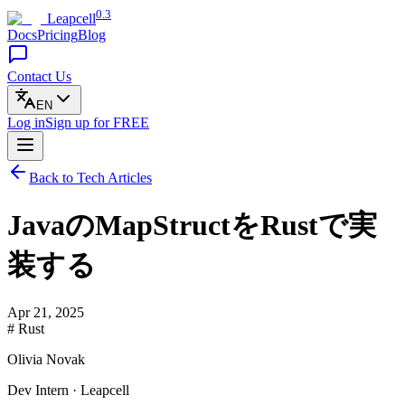
0.3
Leapcell
Docs
Pricing
Blog
Contact Us
EN
Log in
Sign up
for FREE
Back to Tech Articles
JavaのMapStructをRustで実
装する
Apr 21, 2025
# Rust
Olivia Novak
Dev Intern · Leapcell