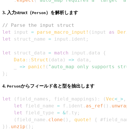
.
expect
(
"auto_map requires a 'target' ar
3. 入力struct（
）を解析します
Person
// Parse the input struct
let
 input 
=
parse_macro_input!
(
input 
as
Deri
let
 struct_name 
=
 input
.
ident
;
let
 struct_data 
=
match
 input
.
data 
{
Data
::
Struct
(
data
)
=>
 data
,
    _ 
=>
panic!
(
"auto_map only supports stru
}
;
4.
からフィールド名と型を抽出します
Person
let
(
field_names
,
 field_mappings
)
:
(
Vec
<
_
>
,
let
 field_name 
=
 f
.
ident
.
as_ref
(
)
.
unwrap
let
 field_type 
=
&
f
.
ty
;
(
field_name
.
clone
(
)
,
quote!
{
 #field_nam
}
)
.
unzip
(
)
;