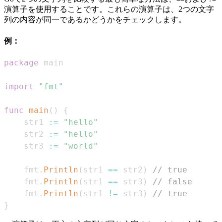
演算子を使用することです。これらの演算子は、2つの文字
列の内容が同一であるかどうかをチェックします。
例：
package
import
"fmt"
func
main
(
)
{
    str1 
:=
"hello"
    str2 
:=
"hello"
    str3 
:=
"world"
    fmt
.
Println
(
str1 
==
 str2
)
// true
    fmt
.
Println
(
str1 
==
 str3
)
// false
    fmt
.
Println
(
str1 
!=
 str3
)
// true
}