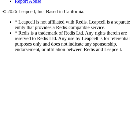
Report Abuse
© 2026
Leapcell, Inc.
Based in California.
* Leapcell is not affiliated with Redis. Leapcell is a separate
entity that provides a Redis-compatible service.
* Redis is a trademark of Redis Ltd. Any rights therein are
reserved to Redis Ltd. Any use by Leapcell is for referential
purposes only and does not indicate any sponsorship,
endorsement, or affiliation between Redis and Leapcell.