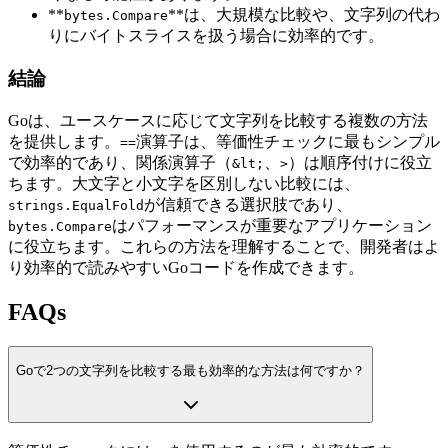
**
**は、大規模な比較や、文字列の代わ
bytes.Compare
りにバイトスライスを扱う場合に効率的です。
結論
Goは、ユースケースに応じて文字列を比較する複数の方法
を提供します。
演算子は、等価性チェックに最もシンプル
==
で効率的であり、関係演算子（
、
）は順序付けに役立
&lt;
>
ちます。大文字と小文字を区別しない比較には、
が信頼できる選択肢であり、
strings.EqualFold
はパフォーマンスが重要なアプリケーション
bytes.Compare
に役立ちます。これらの方法を理解することで、開発者はよ
り効率的で読みやすいGoコードを作成できます。
FAQs
Goで2つの文字列を比較する最も効率的な方法は何ですか？