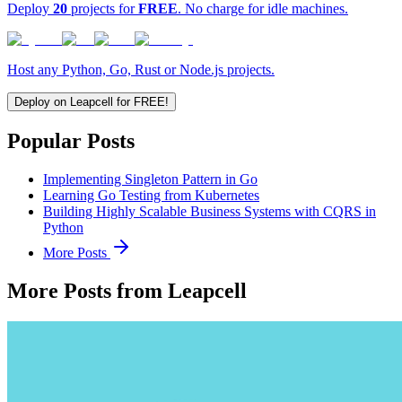
Deploy
20
projects for
FREE
. No charge for idle machines.
Host any Python, Go, Rust or Node.js projects.
Deploy on Leapcell for FREE!
Popular Posts
Implementing Singleton Pattern in Go
Learning Go Testing from Kubernetes
Building Highly Scalable Business Systems with CQRS in
Python
More Posts
More Posts from Leapcell