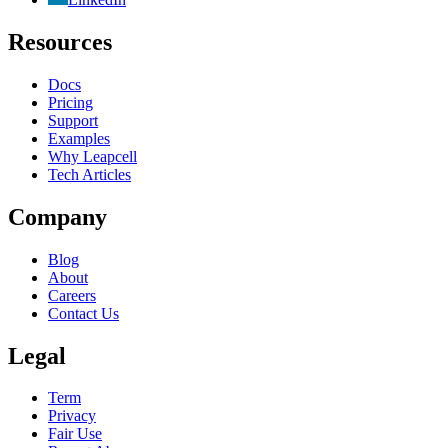
Resources
Docs
Pricing
Support
Examples
Why Leapcell
Tech Articles
Company
Blog
About
Careers
Contact Us
Legal
Term
Privacy
Fair Use