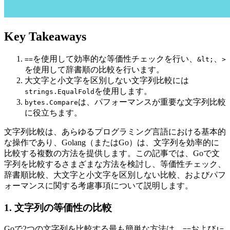
Key Takeaways
を使用して効率的な等価性チェックを行い、
、
==
&lt;
>
を使用して辞書順の比較を行います。
大文字と小文字を区別しない文字列比較には
を使用します。
strings.EqualFold
は、パフォーマンスが重要な文字列比較
bytes.Compare
に役立ちます。
文字列比較は、あらゆるプログラミング言語における基本的
な操作であり、Golang（またはGo）は、文字列を効率的に
比較する複数の方法を提供します。この記事では、Goで文
字列を比較するさまざまな方法を検討し、等価性チェック、
辞書順比較、大文字と小文字を区別しない比較、およびパフ
ォーマンスに関する考慮事項について説明します。
1. 文字列の等価性の比較
Goで2つの文字列を比較する最も簡単な方法は、
および
==
!=