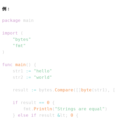
例：
package
import
(
"bytes"
"fmt"
)
func
main
(
)
{
    str1 
:=
"hello"
    str2 
:=
"world"
    result 
:=
 bytes
.
Compare
(
[
]
byte
(
str1
)
,
[
]
if
 result 
==
0
{
        fmt
.
Println
(
"Strings are equal"
)
}
else
if
 result 
&
lt
;
0
{