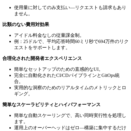
使用量に対してのみ支払い—リクエストも請求もあり
ません。
比類のない費用対効果
アイドル料金なしの従量課金制。
例：25ドルで、平均応答時間60ミリ秒で694万件のリク
エストをサポートします。
合理化された開発者エクスペリエンス
簡単なセットアップのための直感的なUI。
完全に自動化されたCI/CDパイプラインとGitOps統
合。
実用的な洞察のためのリアルタイムのメトリックとロ
ギング。
簡単なスケーラビリティとハイパフォーマンス
簡単な自動スケーリングで、高い同時実行性を処理し
ます。
運用上のオーバーヘッドはゼロ—構築に集中するだけ