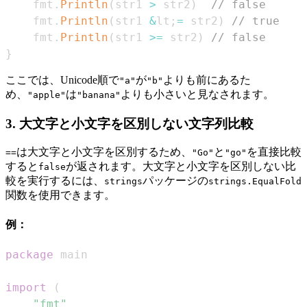
    fmt
.
Println
(
str1 
>
 str2
)
// false
    fmt
.
Println
(
str1 
&
lt
;
=
 str2
)
// true
    fmt
.
Println
(
str1 
>=
 str2
)
// false
}
ここでは、Unicode順で
が
よりも前にあるた
"a"
"b"
め、
は
よりも小さいと見なされます。
"apple"
"banana"
3. 大文字と小文字を区別しない文字列比較
は大文字と小文字を区別するため、
と
を直接比較
==
"Go"
"go"
すると
が返されます。大文字と小文字を区別しない比
false
較を実行するには、
パッケージの
strings
strings.EqualFold
関数を使用できます。
例：
package
import
(
"fmt"