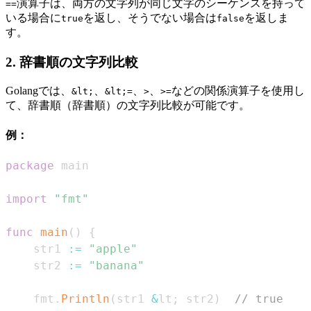
演算子は、両方の文字列が同じ文字のシーケンスを持って
==
いる場合に
を返し、そうでない場合は
を返しま
true
false
す。
2. 辞書順の文字列比較
Golangでは、
、
、
、
などの関係演算子を使用し
&lt;
&lt;=
>
>=
て、辞書順（辞書順）の文字列比較が可能です。
例：
package
import
"fmt"
func
main
(
)
{
    str1 
:=
"apple"
    str2 
:=
"banana"
    fmt
.
Println
(
str1 
&
lt
;
 str2
)
// true