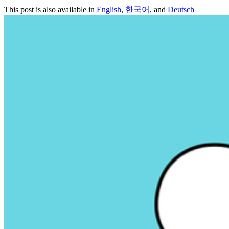
This post is also available in
English
,
한국어
, and
Deutsch