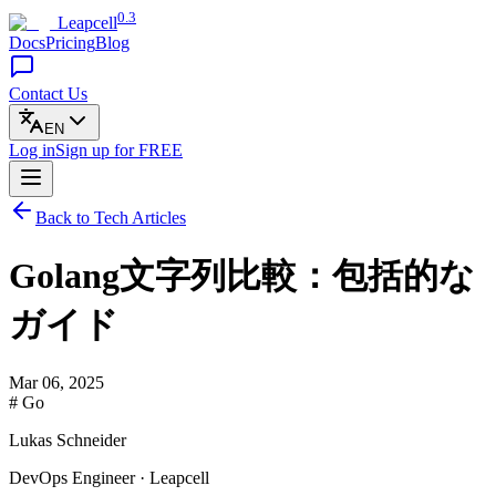
0.3
Leapcell
Docs
Pricing
Blog
Contact Us
EN
Log in
Sign up
for FREE
Back to Tech Articles
Golang文字列比較：包括的な
ガイド
Mar 06, 2025
# Go
Lukas Schneider
DevOps Engineer · Leapcell