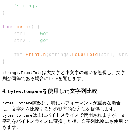
"strings"
)
func
main
(
)
{
    str1 
:=
"Go"
    str2 
:=
"go"
    fmt
.
Println
(
strings
.
EqualFold
(
str1
,
 str2
}
は大文字と小文字の違いを無視し、文字
strings.EqualFold
列が同等である場合に
を返します。
true
4.
を使用した文字列比較
bytes.Compare
関数は、特にパフォーマンスが重要な場合
bytes.Compare
に、文字列を比較する別の効率的な方法を提供します。
は主にバイトスライスで使用されますが、文
bytes.Compare
字列をバイトスライスに変換した後、文字列比較にも使用で
きます。