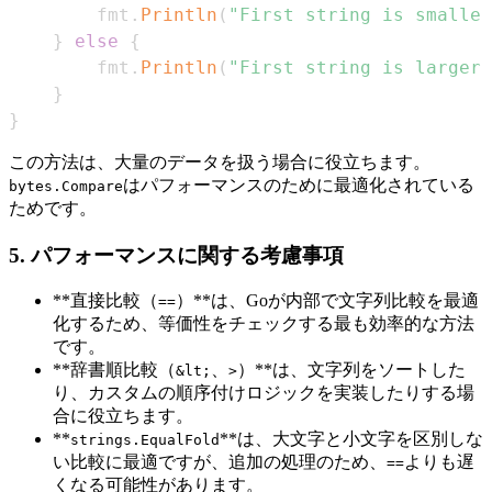
        fmt
.
Println
(
"First string is smaller
}
else
{
        fmt
.
Println
(
"First string is larger"
}
}
この方法は、大量のデータを扱う場合に役立ちます。
はパフォーマンスのために最適化されている
bytes.Compare
ためです。
5. パフォーマンスに関する考慮事項
**直接比較（
）**は、Goが内部で文字列比較を最適
==
化するため、等価性をチェックする最も効率的な方法
です。
**辞書順比較（
、
）**は、文字列をソートした
&lt;
>
り、カスタムの順序付けロジックを実装したりする場
合に役立ちます。
**
**は、大文字と小文字を区別しな
strings.EqualFold
い比較に最適ですが、追加の処理のため、
よりも遅
==
くなる可能性があります。