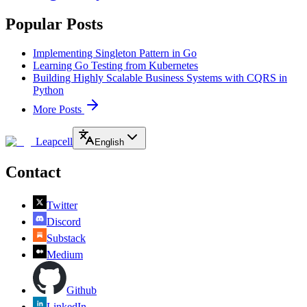
Popular Posts
Implementing Singleton Pattern in Go
Learning Go Testing from Kubernetes
Building Highly Scalable Business Systems with CQRS in
Python
More Posts
Leapcell
English
Contact
Twitter
Discord
Substack
Medium
Github
LinkedIn