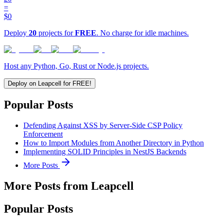
=
$0
Deploy
20
projects for
FREE
. No charge for idle machines.
Host any Python, Go, Rust or Node.js projects.
Deploy on Leapcell for FREE!
Popular Posts
Defending Against XSS by Server-Side CSP Policy
Enforcement
How to Import Modules from Another Directory in Python
Implementing SOLID Principles in NestJS Backends
More Posts
More Posts from Leapcell
Popular Posts