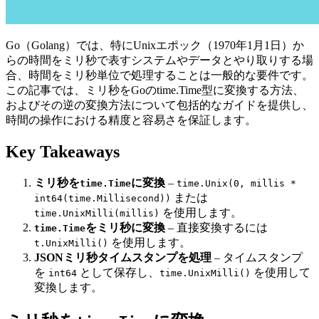
Go（Golang）では、特にUnixエポック（1970年1月1日）か
らの時間をミリ秒で表すシステムやデータとやり取りする場
合、時間をミリ秒単位で処理することは一般的な要件です。
この記事では、ミリ秒をGoのtime.Time型に変換する方法、
およびその逆の変換方法について包括的なガイドを提供し、
時間の操作における精度と容易さを保証します。
Key Takeaways
ミリ秒を
に変換
–
time.Time
time.Unix(0, millis *
または
int64(time.Millisecond))
を使用します。
time.UnixMilli(millis)
をミリ秒に変換
– 直接変換するには
time.Time
を使用します。
t.UnixMilli()
JSONミリ秒タイムスタンプを処理
– タイムスタンプ
を
として保存し、
を使用して
int64
time.UnixMilli()
変換します。