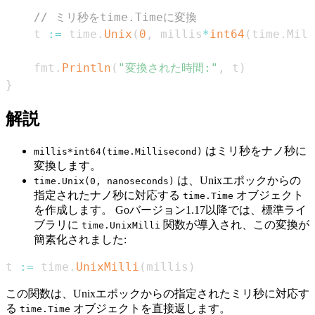
// ミリ秒をtime.Timeに変換
    t 
:=
 time
.
Unix
(
0
,
 millis
*
int64
(
time
.
Mill
    fmt
.
Println
(
"変換された時間:"
,
 t
)
}
解説
はミリ秒をナノ秒に
millis*int64(time.Millisecond)
変換します。
は、Unixエポックからの
time.Unix(0, nanoseconds)
指定されたナノ秒に対応する
オブジェクト
time.Time
を作成します。 Goバージョン1.17以降では、標準ライ
ブラリに
関数が導入され、この変換が
time.UnixMilli
簡素化されました:
t 
:=
 time
.
UnixMilli
(
millis
)
この関数は、Unixエポックからの指定されたミリ秒に対応す
る
オブジェクトを直接返します。
time.Time