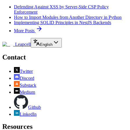
Defending Against XSS by Server-Side CSP Policy
Enforcement
How to Import Modules from Another Directory in Python
Implementing SOLID Principles in NestJS Backends
More Posts
Leapcell
English
Contact
Twitter
Discord
Substack
Medium
Github
LinkedIn
Resources