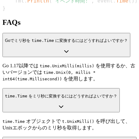
    fmt
.
Println
(
"イベント時間:"
,
 event
.
Time
(
)
)
}
FAQs
Goでミリ秒を
time.Time
に変換するにはどうすればよいですか？
Go 1.17以降では
を使用するか、古
time.UnixMilli(millis)
いバージョンでは
time.Unix(0, millis *
を使用します。
int64(time.Millisecond))
time.Time
をミリ秒に変換するにはどうすればよいですか？
オブジェクトで
を呼び出して、
time.Time
t.UnixMilli()
Unixエポックからのミリ秒を取得します。