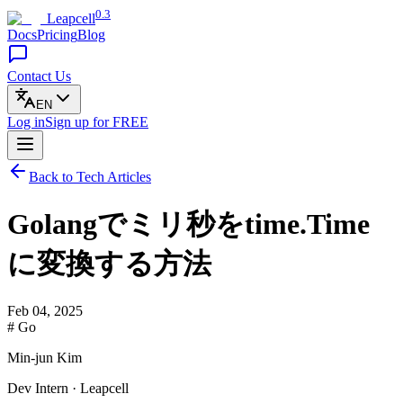
0.3
Leapcell
Docs
Pricing
Blog
Contact Us
EN
Log in
Sign up
for FREE
Back to Tech Articles
Golangでミリ秒をtime.Time
に変換する方法
Feb 04, 2025
# Go
Min-jun Kim
Dev Intern · Leapcell