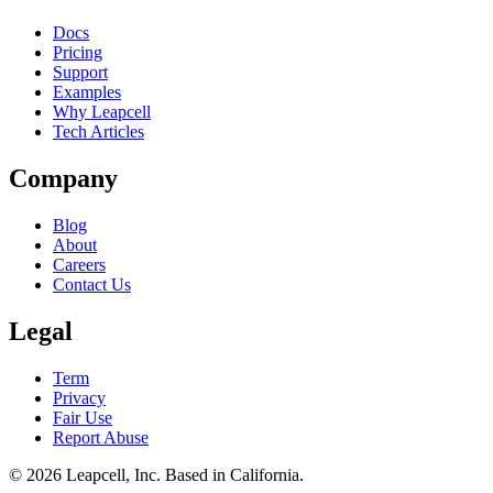
Docs
Pricing
Support
Examples
Why Leapcell
Tech Articles
Company
Blog
About
Careers
Contact Us
Legal
Term
Privacy
Fair Use
Report Abuse
© 2026
Leapcell, Inc.
Based in California.