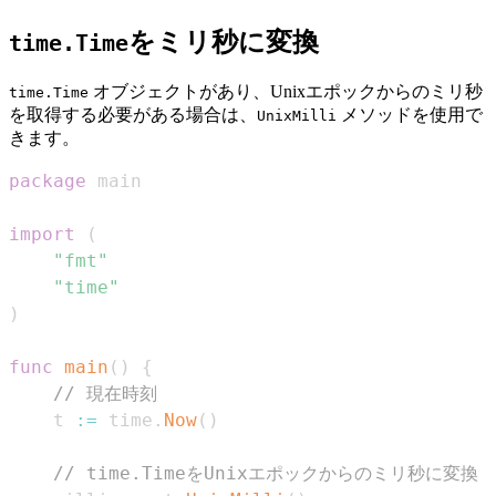
をミリ秒に変換
time.Time
オブジェクトがあり、Unixエポックからのミリ秒
time.Time
を取得する必要がある場合は、
メソッドを使用で
UnixMilli
きます。
package
import
(
"fmt"
"time"
)
func
main
(
)
{
// 現在時刻
    t 
:=
 time
.
Now
(
)
// time.TimeをUnixエポックからのミリ秒に変換