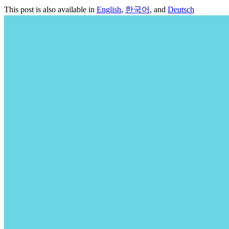
This post is also available in
English
,
한국어
, and
Deutsch