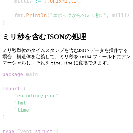
    millis 
:=
 t
.
UnixMilli
(
)
    fmt
.
Println
(
"エポックからのミリ秒:"
,
 millis
)
}
ミリ秒を含むJSONの処理
ミリ秒単位のタイムスタンプを含むJSONデータを操作する
場合、構造体を定義して、ミリ秒を
フィールドにアン
int64
マーシャルし、それを
に変換できます。
time.Time
package
import
(
"encoding/json"
"fmt"
"time"
)
type
 Event 
struct
{