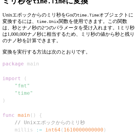
ミリ秒を
に変換
time.Time
Unixエポックからのミリ秒をGoの
オブジェクトに
time.Time
変換するには、
関数を使用できます。この関数
time.Unix
は、秒とナノ秒の2つのパラメータを受け入れます。1ミリ秒
は1,000,000ナノ秒に相当するため、ミリ秒の値から秒と残り
のナノ秒を計算できます。
変換を実行する方法は次のとおりです。
package
import
(
"fmt"
"time"
)
func
main
(
)
{
// Unixエポックからのミリ秒
    millis 
:=
int64
(
1610000000000
)