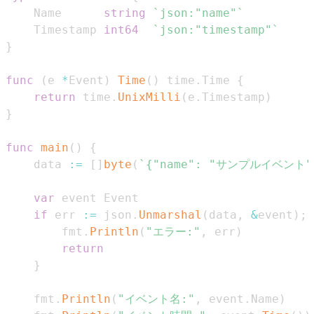
    Name      
string
`json:"name"`
    Timestamp 
int64
`json:"timestamp"`
}
func
(
e 
*
Event
)
Time
(
)
 time
.
Time 
{
return
 time
.
UnixMilli
(
e
.
Timestamp
)
}
func
main
(
)
{
    data 
:=
[
]
byte
(
`{"name": "サンプルイベント", 
var
if
 err 
:=
 json
.
Unmarshal
(
data
,
&
event
)
;
 
        fmt
.
Println
(
"エラー:"
,
 err
)
return
}
    fmt
.
Println
(
"イベント名:"
,
 event
.
Name
)