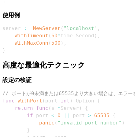
}
使用例
server 
:=
NewServer
(
"localhost"
,
WithTimeout
(
60
*
time
.
Second
)
,
WithMaxConn
(
500
)
,
)
高度な最適化テクニック
設定の検証
// ポートが0未満または65535より大きい場合は、エラー
func
WithPort
(
port 
int
)
 Option 
{
return
func
(
s 
*
Server
)
{
if
 port 
<
0
||
 port 
>
65535
{
panic
(
"invalid port number"
)
}