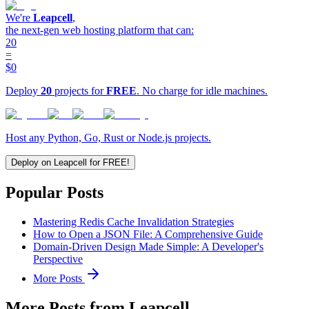
We're
Leapcell
,
the next-gen web hosting platform that can:
20
=
$0
Deploy
20
projects for
FREE
. No charge for idle machines.
Host any Python, Go, Rust or Node.js projects.
Deploy on Leapcell for FREE!
Popular Posts
Mastering Redis Cache Invalidation Strategies
How to Open a JSON File: A Comprehensive Guide
Domain-Driven Design Made Simple: A Developer's
Perspective
More Posts
More Posts from Leapcell