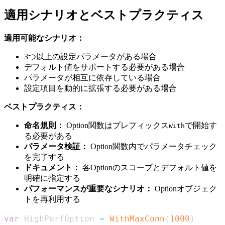
適用シナリオとベストプラクティス
適用可能なシナリオ：
3つ以上の設定パラメータがある場合
デフォルト値をサポートする必要がある場合
パラメータが相互に依存している場合
設定項目を動的に拡張する必要がある場合
ベストプラクティス：
命名規則：
Option関数はプレフィックス
で開始す
With
る必要がある
パラメータ検証：
Option関数内でパラメータチェック
を完了する
ドキュメント：
各Optionのスコープとデフォルト値を
明確に指定する
パフォーマンスが重要なシナリオ：
Optionオブジェク
トを再利用する
var
 HighPerfOption 
=
WithMaxConn
(
1000
)