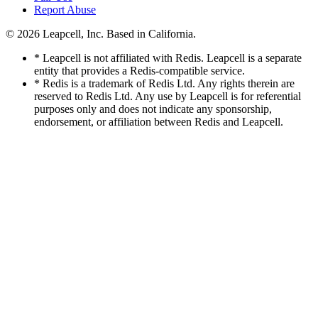
Report Abuse
© 2026
Leapcell, Inc.
Based in California.
* Leapcell is not affiliated with Redis. Leapcell is a separate
entity that provides a Redis-compatible service.
* Redis is a trademark of Redis Ltd. Any rights therein are
reserved to Redis Ltd. Any use by Leapcell is for referential
purposes only and does not indicate any sponsorship,
endorsement, or affiliation between Redis and Leapcell.