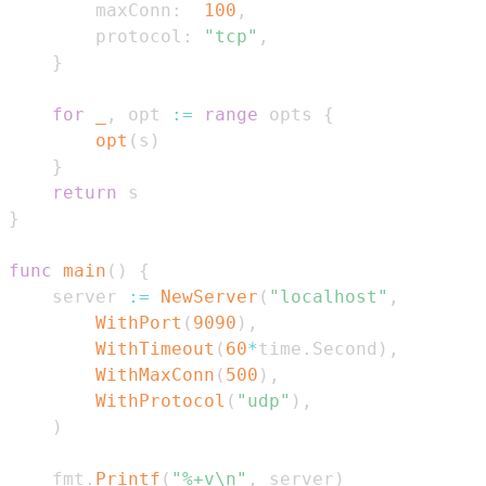
        maxConn
:
100
,
        protocol
:
"tcp"
,
}
for
_
,
 opt 
:=
range
 opts 
{
opt
(
s
)
}
return
}
func
main
(
)
{
    server 
:=
NewServer
(
"localhost"
,
WithPort
(
9090
)
,
WithTimeout
(
60
*
time
.
Second
)
,
WithMaxConn
(
500
)
,
WithProtocol
(
"udp"
)
,
)
    fmt
.
Printf
(
"%+v\n"
,
 server
)