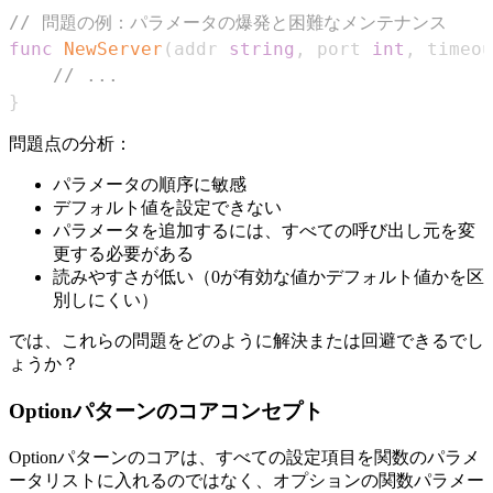
// 問題の例：パラメータの爆発と困難なメンテナンス
func
NewServer
(
addr 
string
,
 port 
int
,
 timeou
// ...
}
問題点の分析：
パラメータの順序に敏感
デフォルト値を設定できない
パラメータを追加するには、すべての呼び出し元を変
更する必要がある
読みやすさが低い（0が有効な値かデフォルト値かを区
別しにくい）
では、これらの問題をどのように解決または回避できるでし
ょうか？
Optionパターンのコアコンセプト
Optionパターンのコアは、すべての設定項目を関数のパラメ
ータリストに入れるのではなく、オプションの関数パラメー