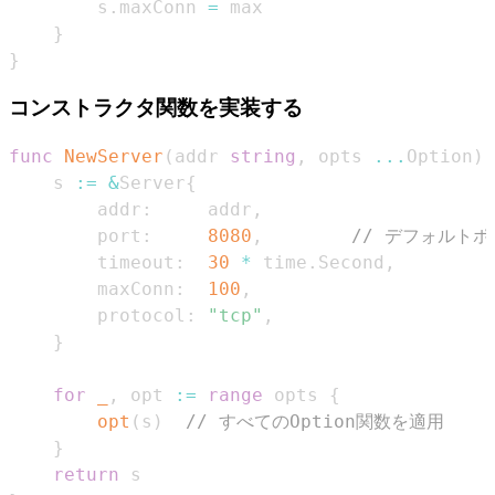
        s
.
maxConn 
=
}
}
コンストラクタ関数を実装する
func
NewServer
(
addr 
string
,
 opts 
...
Option
)
    s 
:=
&
Server
{
        addr
:
     addr
,
        port
:
8080
,
// デフォルトポ
        timeout
:
30
*
 time
.
Second
,
        maxConn
:
100
,
        protocol
:
"tcp"
,
}
for
_
,
 opt 
:=
range
 opts 
{
opt
(
s
)
// すべてのOption関数を適用
}
return