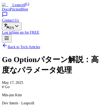
0.3
Leapcell
Docs
Pricing
Blog
Contact Us
EN
Log in
Sign up
for FREE
Back to Tech Articles
Go Optionパターン解説：高
度なパラメータ処理
May 17, 2025
# Go
Min-jun Kim
Dev Intern · Leapcell