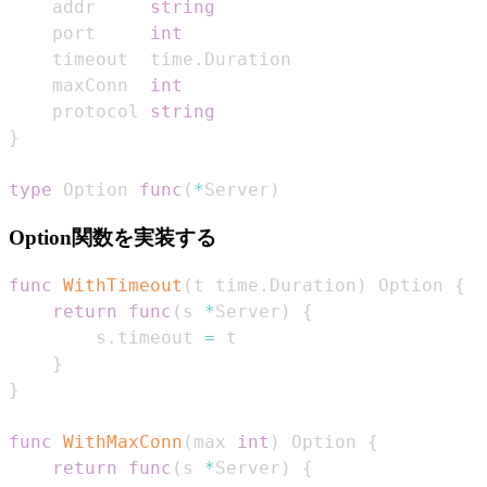
    addr     
string
    port     
int
    timeout  time
.
    maxConn  
int
    protocol 
string
}
type
 Option 
func
(
*
Server
)
Option関数を実装する
func
WithTimeout
(
t time
.
Duration
)
 Option 
{
return
func
(
s 
*
Server
)
{
        s
.
timeout 
=
}
}
func
WithMaxConn
(
max 
int
)
 Option 
{
return
func
(
s 
*
Server
)
{