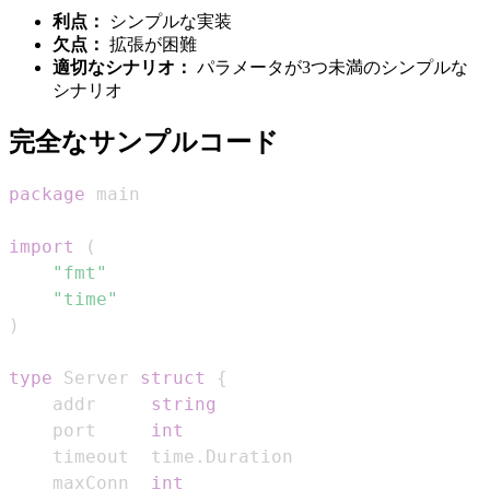
利点：
シンプルな実装
欠点：
拡張が困難
適切なシナリオ：
パラメータが3つ未満のシンプルな
シナリオ
完全なサンプルコード
package
import
(
"fmt"
"time"
)
type
 Server 
struct
{
    addr     
string
    port     
int
    timeout  time
.
    maxConn  
int