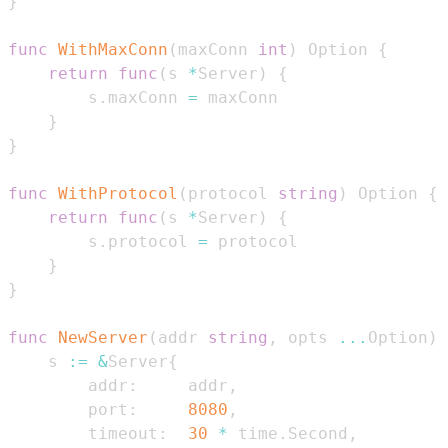
}
func
WithMaxConn
(
maxConn 
int
)
 Option 
{
return
func
(
s 
*
Server
)
{
        s
.
maxConn 
=
}
}
func
WithProtocol
(
protocol 
string
)
 Option 
{
return
func
(
s 
*
Server
)
{
        s
.
protocol 
=
}
}
func
NewServer
(
addr 
string
,
 opts 
...
Option
)
    s 
:=
&
Server
{
        addr
:
     addr
,
        port
:
8080
,
        timeout
:
30
*
 time
.
Second
,