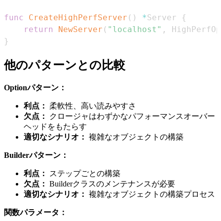
func
CreateHighPerfServer
(
)
*
Server 
{
return
NewServer
(
"localhost"
,
 HighPerfOp
}
他のパターンとの比較
Optionパターン：
利点：
柔軟性、高い読みやすさ
欠点：
クロージャはわずかなパフォーマンスオーバー
ヘッドをもたらす
適切なシナリオ：
複雑なオブジェクトの構築
Builderパターン：
利点：
ステップごとの構築
欠点：
Builderクラスのメンテナンスが必要
適切なシナリオ：
複雑なオブジェクトの構築プロセス
関数パラメータ：