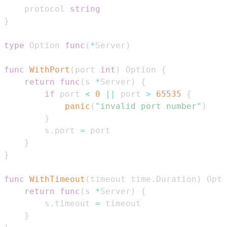
    protocol 
string
}
type
 Option 
func
(
*
Server
)
func
WithPort
(
port 
int
)
 Option 
{
return
func
(
s 
*
Server
)
{
if
 port 
<
0
||
 port 
>
65535
{
panic
(
"invalid port number"
)
}
        s
.
port 
=
}
}
func
WithTimeout
(
timeout time
.
Duration
)
 Opti
return
func
(
s 
*
Server
)
{
        s
.
timeout 
=
}