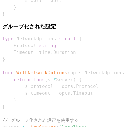
        s
.
port 
=
}
}
グループ化された設定
type
 NetworkOptions 
struct
{
    Protocol 
string
    Timeout  time
.
}
func
WithNetworkOptions
(
opts NetworkOptions
)
return
func
(
s 
*
Server
)
{
        s
.
protocol 
=
 opts
.
        s
.
timeout 
=
 opts
.
}
}
// グループ化された設定を使用する