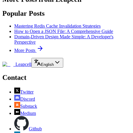
Popular Posts
Mastering Redis Cache Invalidation Strategies
How to Open a JSON File: A Comprehensive Guide
Domain-Driven Design Made Simple: A Developer's
Perspective
More Posts
Leapcell
English
Contact
Twitter
Discord
Substack
Medium
Github