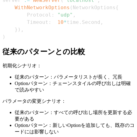
server 
:=
NewServer
(
"localhost"
,
WithNetworkOptions
(
NetworkOptions
{
        Protocol
:
"udp"
,
        Timeout
:
10
*
time
.
Second
,
}
)
,
)
従来のパターンとの比較
初期化シナリオ：
従来のパターン：パラメータリストが長く、冗長
Optionパターン：チェーンスタイルの呼び出しは明確
で読みやすい
パラメータの変更シナリオ：
従来のパターン：すべての呼び出し場所を更新する必
要がある
Optionパターン：新しいOptionを追加しても、既存のコ
ードには影響しない