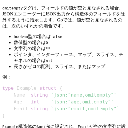
タグは、フィールドの値が空と見なされる場合、
omitempty
JSONエンコーダーにJSON出力から構造体のフィールドを除
外するように指示します。Goでは、値が空と見なされるの
は、次のいずれかの場合です。
boolean型の場合は
false
数値型の場合は
0
文字列の場合は
""
ポインタ、インターフェース、マップ、スライス、チ
ャネルの場合は
nil
長さがゼロの配列、スライス、またはマップ
例：
type
 Example 
struct
{
    Name  
string
`json:"name,omitempty"`
    Age   
int
`json:"age,omitempty"`
    Email 
string
`json:"email,omitempty"`
}
構造体の
が
に設定され、
が空の文字列に設
Example
Age
0
Email