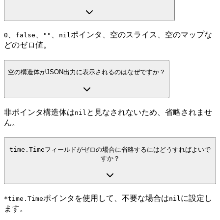
、
、
、
ポインタ、空のスライス、空のマップな
0
false
""
nil
どのゼロ値。
空の構造体がJSON出力に表示されるのはなぜですか？
非ポインタ構造体は
と見なされないため、省略されませ
nil
ん。
time.Time
フィールドがゼロの場合に省略するにはどうすればよいで
すか？
ポインタを使用して、不要な場合は
に設定し
*time.Time
nil
ます。