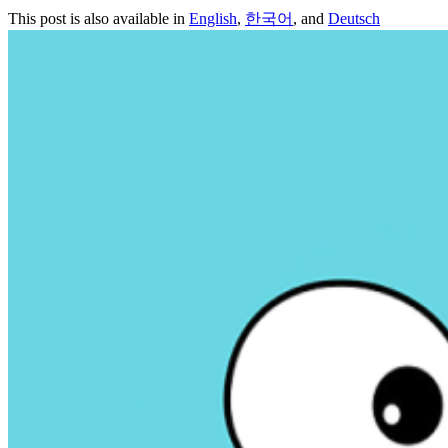
This post is also available in
English
,
한국어
, and
Deutsch