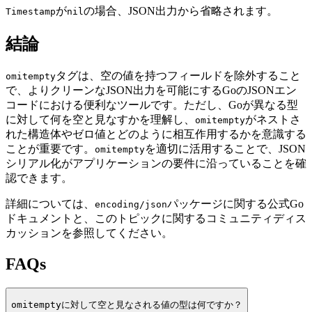
が
の場合、JSON出力から省略されます。
Timestamp
nil
結論
タグは、空の値を持つフィールドを除外すること
omitempty
で、よりクリーンなJSON出力を可能にするGoのJSONエン
コードにおける便利なツールです。ただし、Goが異なる型
に対して何を空と見なすかを理解し、
がネストさ
omitempty
れた構造体やゼロ値とどのように相互作用するかを意識する
ことが重要です。
を適切に活用することで、JSON
omitempty
シリアル化がアプリケーションの要件に沿っていることを確
認できます。
詳細については、
パッケージに関する公式Go
encoding/json
ドキュメントと、このトピックに関するコミュニティディス
カッションを参照してください。
FAQs
omitempty
に対して空と見なされる値の型は何ですか？