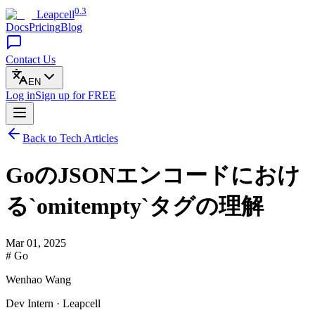
0.3
Leapcell
Docs
Pricing
Blog
Contact Us
EN
Log in
Sign up
for FREE
Back to Tech Articles
GoのJSONエンコードにおけ
る`omitempty`タグの理解
Mar 01, 2025
# Go
Wenhao Wang
Dev Intern · Leapcell