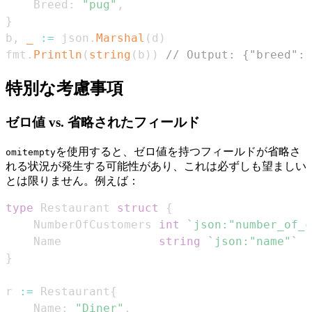
    Breed
:
"pug"
,
}
b
,
_
:=
 json
.
Marshal
(
d
)
fmt
.
Println
(
string
(
b
)
)
// Output: {"breed":"
特別な考慮事項
ゼロ値 vs. 省略されたフィールド
を使用すると、ゼロ値を持つフィールドが省略さ
omitempty
れる状況が発生する可能性があり、これは必ずしも望ましい
とは限りません。例えば：
type
 Restaurant 
struct
{
    NumberOfCustomers 
int
`json:"number_of_c
    Name              
string
`json:"name"`
}
r 
:=
 Restaurant
{
    Name
:
"Diner"
,