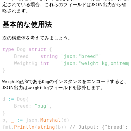
定されている場合、これらのフィールドはJSON出力から省
略されます。
基本的な使用法
次の構造体を考えてみましょう。
type
 Dog 
struct
{
    Breed    
string
`json:"breed"`
    WeightKg 
int
`json:"weight_kg,omitemp
}
が
である
のインスタンスをエンコードすると、
WeightKg
0
Dog
JSON出力は
フィールドを除外します。
weight_kg
d 
:=
 Dog
{
    Breed
:
"pug"
,
}
b
,
_
:=
 json
.
Marshal
(
d
)
fmt
.
Println
(
string
(
b
)
)
// Output: {"breed":"