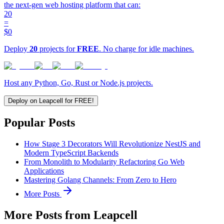
the next-gen web hosting platform that can:
20
=
$0
Deploy
20
projects for
FREE
. No charge for idle machines.
Host any Python, Go, Rust or Node.js projects.
Deploy on Leapcell for FREE!
Popular Posts
How Stage 3 Decorators Will Revolutionize NestJS and
Modern TypeScript Backends
From Monolith to Modularity Refactoring Go Web
Applications
Mastering Golang Channels: From Zero to Hero
More Posts
More Posts from Leapcell