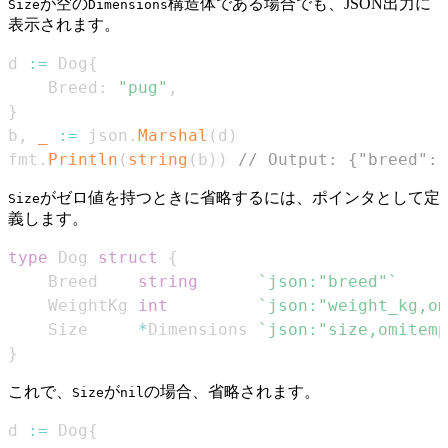
が空の
構造体である場合でも、JSON出力に
Size
Dimensions
表示されます。
d 
:=
 Dog
{
    Breed
:
"pug"
,
}
b
,
_
:=
 json
.
Marshal
(
d
)
fmt
.
Println
(
string
(
b
)
)
// Output: {"breed":"
がゼロ値を持つときに省略するには、ポインタとして定
Size
義します。
type
 Dog 
struct
{
    Breed    
string
`json:"breed"`
    WeightKg 
int
`json:"weight_kg,om
    Size     
*
Dimensions 
`json:"size,omitemp
}
これで、
が
の場合、省略されます。
Size
nil
d 
:=
 Dog
{