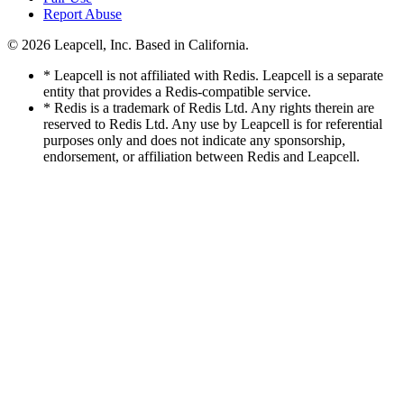
Report Abuse
© 2026
Leapcell, Inc.
Based in California.
* Leapcell is not affiliated with Redis. Leapcell is a separate
entity that provides a Redis-compatible service.
* Redis is a trademark of Redis Ltd. Any rights therein are
reserved to Redis Ltd. Any use by Leapcell is for referential
purposes only and does not indicate any sponsorship,
endorsement, or affiliation between Redis and Leapcell.