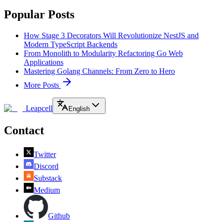
Popular Posts
How Stage 3 Decorators Will Revolutionize NestJS and
Modern TypeScript Backends
From Monolith to Modularity Refactoring Go Web
Applications
Mastering Golang Channels: From Zero to Hero
More Posts
Leapcell
English
Contact
Twitter
Discord
Substack
Medium
Github