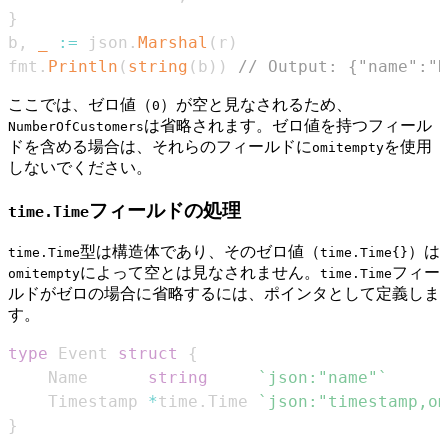
}
b
,
_
:=
 json
.
Marshal
(
r
)
fmt
.
Println
(
string
(
b
)
)
// Output: {"name":"D
ここでは、ゼロ値（
）が空と見なされるため、
0
は省略されます。ゼロ値を持つフィール
NumberOfCustomers
ドを含める場合は、それらのフィールドに
を使用
omitempty
しないでください。
フィールドの処理
time.Time
型は構造体であり、そのゼロ値（
）は
time.Time
time.Time{}
によって空とは見なされません。
フィー
omitempty
time.Time
ルドがゼロの場合に省略するには、ポインタとして定義しま
す。
type
 Event 
struct
{
    Name      
string
`json:"name"`
    Timestamp 
*
time
.
Time 
`json:"timestamp,om
}