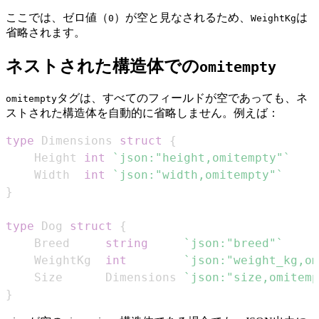
ここでは、ゼロ値（
）が空と見なされるため、
は
0
WeightKg
省略されます。
ネストされた構造体での
omitempty
タグは、すべてのフィールドが空であっても、ネ
omitempty
ストされた構造体を自動的に省略しません。例えば：
type
 Dimensions 
struct
{
    Height 
int
`json:"height,omitempty"`
    Width  
int
`json:"width,omitempty"`
}
type
 Dog 
struct
{
    Breed     
string
`json:"breed"`
    WeightKg  
int
`json:"weight_kg,om
    Size      Dimensions 
`json:"size,omitemp
}