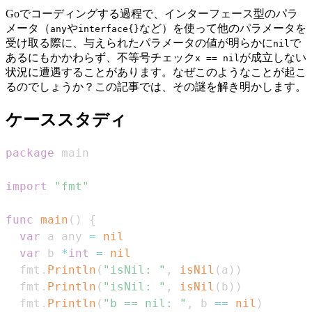
Goでコーディングする過程で、インターフェース型のパラ
メータ（
や
など）を使って他のパラメータを
any
interface{}
受け取る際に、与えられたパラメータの値が明らかに
で
nil
あるにもかかわらず、不等号チェック
が成立しない
x == nil
状況に遭遇することがあります。なぜこのようなことが起こ
るのでしょうか？この記事では、その謎を解き明かします。
ケーススタディ
package
import
"fmt"
func
main
(
)
{
var
 a any 
=
nil
var
 b 
*
int
=
nil
  fmt
.
Println
(
"isNil: "
,
isNil
(
a
)
)
  fmt
.
Println
(
"isNil: "
,
isNil
(
b
)
)
  fmt
.
Println
(
"b == nil: "
,
 b 
==
nil
)