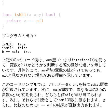
}
func
isNil
(
x any
)
bool
{
return
 x 
==
nil
}
プログラムの出力：
isNil:  true

isNil:  false

上記のGoのコード例は、
型（つまり
)を使っ
any
interface{}
て、変数が
かどうかを判断する際の微妙な違いを示して
nil
います。具体的には、
型の変数の値が
であっても、
any
nil
と見なされない場合がある理由を示しています。
nil
このコードサンプルでは、パラメータ
を持つ
関数
x any
isNil
が定義されています。次に、
関数で、異なる型の2つの
main
変数
と
が初期化され、どちらも値
が割り当てられま
a
b
nil
す。次に、それらは引数として
関数に渡されます。さ
isNil
らに、比較のために
の結果が直接出力されます。
b == nil