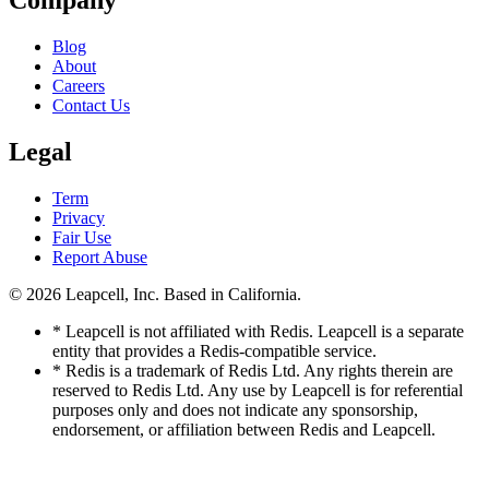
Company
Blog
About
Careers
Contact Us
Legal
Term
Privacy
Fair Use
Report Abuse
© 2026
Leapcell, Inc.
Based in California.
* Leapcell is not affiliated with Redis. Leapcell is a separate
entity that provides a Redis-compatible service.
* Redis is a trademark of Redis Ltd. Any rights therein are
reserved to Redis Ltd. Any use by Leapcell is for referential
purposes only and does not indicate any sponsorship,
endorsement, or affiliation between Redis and Leapcell.