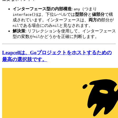
インターフェース型の内部構造
:
（つまり
any
)は、下位レベルでは
型部分
と
値部分
で構
interface{}
成されています。インターフェースは、
両方の
部分が
である場合にのみ
と見なされます。
nil
nil
解決策
: リフレクションを使用して、インターフェース
型の変数が
かどうかを正確に判断します。
nil
Leapcellは、Goプロジェクトをホストするための
最高の選択肢です。