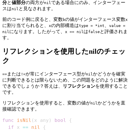
分
と
値部分
の両方が
である場合にのみ、インターフェー
nil
スは
と見なされます。
nil
前のコード例に戻ると、変数
の値がインターフェース変数
b
x
に割り当てられると、
の内部構造は
、
x
type = *int
value =
になります。したがって、
は
と評価されま
nil
x == nil
false
す。
リフレクションを使用したnilのチェッ
ク
または
が常にインターフェース型が
かどうかを確実
==
!=
nil
に判断できるとは限らないため、この問題をどのように解決
できるでしょうか？答えは、
リフレクション
を使用すること
です。
リフレクションを使用すると、変数の値が
かどうかを直
nil
接確認できます。
func
isNil
(
x any
)
bool
{
if
 x 
==
nil
{