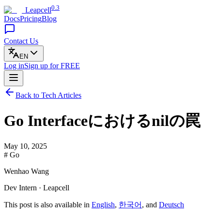
0.3
Leapcell
Docs
Pricing
Blog
Contact Us
EN
Log in
Sign up
for FREE
Back to Tech Articles
Go Interfaceにおけるnilの罠
May 10, 2025
# Go
Wenhao Wang
Dev Intern · Leapcell
This post is also available in
English
,
한국어
, and
Deutsch