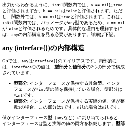
出力からわかるように、
関数内では、
は
isNil
a == nil
true
と評価されますが、
は
と評価されます。ただ
b == nil
false
し、関数外では、
は
と評価されます。これは、
b == nil
true
関数内では、パラメータが
型であるため、
isNil
any
x == nil
が
と評価されるためです。具体的な理由を理解するに
false
は、
の内部構造を見る必要があります。詳細は下記。
any
any (interface{})の内部構造
Goでは、
は
のエイリアスです。内部的に
any
interface{}
は、
の値は、
型部分
と
値部分
の2つの部分で構成
interface{}
されています。
型部分
: インターフェースが保持する具象型。インター
フェースが
型の値を保持している場合、型部分は
*int
です。
*int
値部分
: インターフェースが保持する実際の値。値が整
数
の場合、この部分は
です。
の場合は
です。
3
3
nil
nil
値がインターフェース型（
など）に割り当てられると、
any
インターフェースは型と実際の値の両方を格納します。
型部