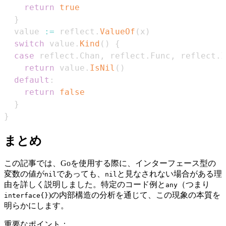
return
true
}
  value 
:=
 reflect
.
ValueOf
(
x
)
switch
 value
.
Kind
(
)
{
case
 reflect
.
Chan
,
 reflect
.
Func
,
 reflect
.
I
return
 value
.
IsNil
(
)
default
:
return
false
}
}
まとめ
この記事では、Goを使用する際に、インターフェース型の
変数の値が
であっても、
と見なされない場合がある理
nil
nil
由を詳しく説明しました。特定のコード例と
（つまり
any
)の内部構造の分析を通じて、この現象の本質を
interface{}
明らかにします。
重要なポイント：