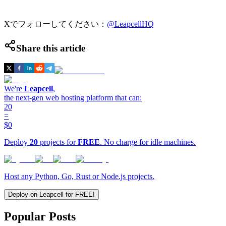
Xでフォローしてください：
@LeapcellHQ
Share this article
We're
Leapcell
,
the next-gen web hosting platform that can:
20
=
$0
Deploy
20
projects for
FREE
. No charge for idle machines.
Host any Python, Go, Rust or Node.js projects.
Deploy on Leapcell for FREE!
Popular Posts