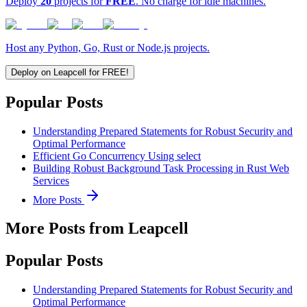
Deploy
20
projects for
FREE
. No charge for idle machines.
Host any Python, Go, Rust or Node.js projects.
Deploy on Leapcell for FREE!
Popular Posts
Understanding Prepared Statements for Robust Security and
Optimal Performance
Efficient Go Concurrency Using select
Building Robust Background Task Processing in Rust Web
Services
More Posts
More Posts from Leapcell
Popular Posts
Understanding Prepared Statements for Robust Security and
Optimal Performance