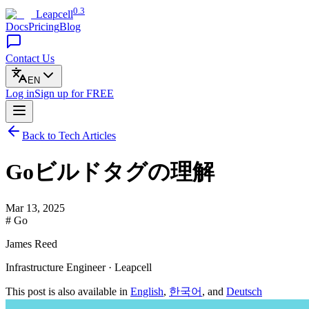
0.3
Leapcell
Docs
Pricing
Blog
Contact Us
EN
Log in
Sign up
for FREE
Back to Tech Articles
Goビルドタグの理解
Mar 13, 2025
# Go
James Reed
Infrastructure Engineer · Leapcell
This post is also available in
English
,
한국어
, and
Deutsch