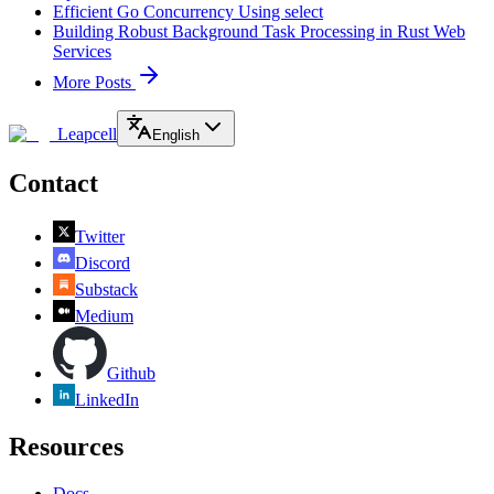
Efficient Go Concurrency Using select
Building Robust Background Task Processing in Rust Web
Services
More Posts
Leapcell
English
Contact
Twitter
Discord
Substack
Medium
Github
LinkedIn
Resources
Docs