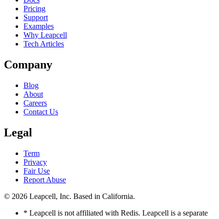
Pricing
Support
Examples
Why Leapcell
Tech Articles
Company
Blog
About
Careers
Contact Us
Legal
Term
Privacy
Fair Use
Report Abuse
© 2026
Leapcell, Inc.
Based in California.
* Leapcell is not affiliated with Redis. Leapcell is a separate