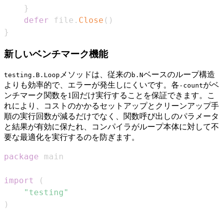
}
defer
 file
.
Close
(
)
}
新しいベンチマーク機能
メソッドは、従来の
ベースのループ構造
testing.B.Loop
b.N
よりも効率的で、エラーが発生しにくいです。各
がベ
-count
ンチマーク関数を1回だけ実行することを保証できます。こ
れにより、コストのかかるセットアップとクリーンアップ手
順の実行回数が減るだけでなく、関数呼び出しのパラメータ
と結果が有効に保たれ、コンパイラがループ本体に対して不
要な最適化を実行するのを防ぎます。
package
import
(
"testing"
)