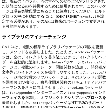
は、現在の「バブル」内のすべてのgoroutineがブロックされ
た状態になるのを待機するために使用されます。このパッケ
ージは現在実験段階にあることに注意してください。ビルド
プロセス中に有効にするには、
を設
GOEXPERIMENT=synctest
定する必要があり、そのAPIは将来のバージョンで変更され
る可能性があります。
ライブラリのマイナーチェンジ
Go 1.24は、複数の標準ライブラリパッケージの関数を更新
し、メソッドを改善しました。たとえば、
パッケー
archive
ジは、空のディレクトリを書き込むときにディレクトリヘッ
ダーを自動的に追加します。
パッケージと
パッ
bytes
strings
ケージは、複数のイテレーター関連関数を追加し、開発者が
文字列とバイトスライスを操作しやすくしました。
パ
crypto
ッケージ内の複数のサブパッケージは、そのメソッドと関数
を調整および強化し、暗号化関連関数のセキュリティとパフ
ォーマンスをさらに向上させました。
パッケージ
encoding
は、
インターフェイスと
インタ
TextAppender
BinaryAppender
ーフェイスを追加し、オブジェクトのシリアル化プロセスを
最適化しました。
パッケージはHTTP/2のサポート
net/http
を拡張し、開発者により強力なHTTPサーバーおよびクライ