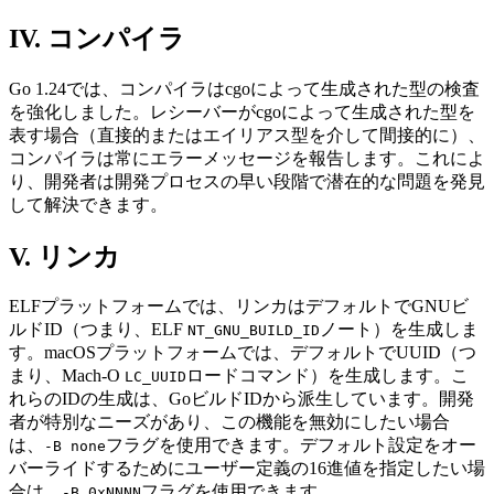
IV. コンパイラ
Go 1.24では、コンパイラはcgoによって生成された型の検査
を強化しました。レシーバーがcgoによって生成された型を
表す場合（直接的またはエイリアス型を介して間接的に）、
コンパイラは常にエラーメッセージを報告します。これによ
り、開発者は開発プロセスの早い段階で潜在的な問題を発見
して解決できます。
V. リンカ
ELFプラットフォームでは、リンカはデフォルトでGNUビ
ルドID（つまり、ELF
ノート）を生成しま
NT_GNU_BUILD_ID
す。macOSプラットフォームでは、デフォルトでUUID（つ
まり、Mach-O
ロードコマンド）を生成します。こ
LC_UUID
れらのIDの生成は、GoビルドIDから派生しています。開発
者が特別なニーズがあり、この機能を無効にしたい場合
は、
フラグを使用できます。デフォルト設定をオー
-B none
バーライドするためにユーザー定義の16進値を指定したい場
合は、
フラグを使用できます。
-B 0xNNNN