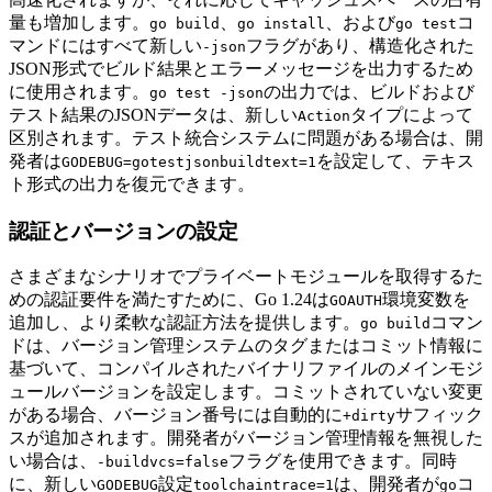
量も増加します。
、
、および
コ
go build
go install
go test
マンドにはすべて新しい
フラグがあり、構造化された
-json
JSON形式でビルド結果とエラーメッセージを出力するため
に使用されます。
の出力では、ビルドおよび
go test -json
テスト結果のJSONデータは、新しい
タイプによって
Action
区別されます。テスト統合システムに問題がある場合は、開
発者は
を設定して、テキス
GODEBUG=gotestjsonbuildtext=1
ト形式の出力を復元できます。
認証とバージョンの設定
さまざまなシナリオでプライベートモジュールを取得するた
めの認証要件を満たすために、Go 1.24は
環境変数を
GOAUTH
追加し、より柔軟な認証方法を提供します。
コマン
go build
ドは、バージョン管理システムのタグまたはコミット情報に
基づいて、コンパイルされたバイナリファイルのメインモジ
ュールバージョンを設定します。コミットされていない変更
がある場合、バージョン番号には自動的に
サフィック
+dirty
スが追加されます。開発者がバージョン管理情報を無視した
い場合は、
フラグを使用できます。同時
-buildvcs=false
に、新しい
設定
は、開発者が
コ
GODEBUG
toolchaintrace=1
go