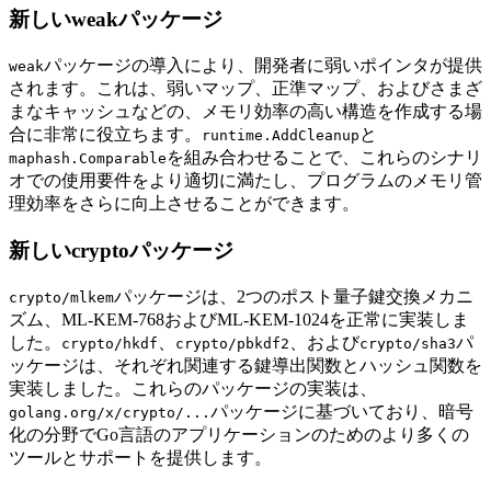
新しいweakパッケージ
パッケージの導入により、開発者に弱いポインタが提供
weak
されます。これは、弱いマップ、正準マップ、およびさまざ
まなキャッシュなどの、メモリ効率の高い構造を作成する場
合に非常に役立ちます。
と
runtime.AddCleanup
を組み合わせることで、これらのシナリ
maphash.Comparable
オでの使用要件をより適切に満たし、プログラムのメモリ管
理効率をさらに向上させることができます。
新しいcryptoパッケージ
パッケージは、2つのポスト量子鍵交換メカニ
crypto/mlkem
ズム、ML-KEM-768およびML-KEM-1024を正常に実装しま
した。
、
、および
パ
crypto/hkdf
crypto/pbkdf2
crypto/sha3
ッケージは、それぞれ関連する鍵導出関数とハッシュ関数を
実装しました。これらのパッケージの実装は、
パッケージに基づいており、暗号
golang.org/x/crypto/...
化の分野でGo言語のアプリケーションのためのより多くの
ツールとサポートを提供します。