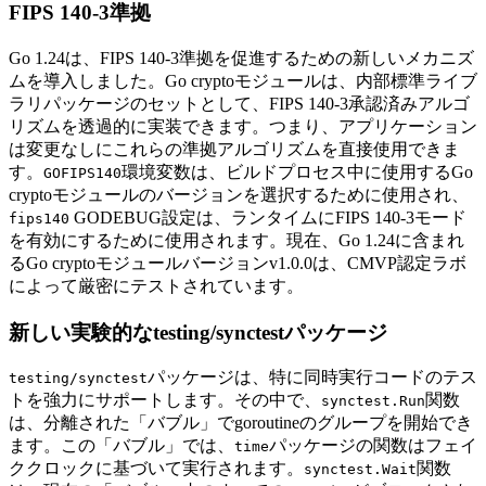
FIPS 140-3準拠
Go 1.24は、FIPS 140-3準拠を促進するための新しいメカニズ
ムを導入しました。Go cryptoモジュールは、内部標準ライブ
ラリパッケージのセットとして、FIPS 140-3承認済みアルゴ
リズムを透過的に実装できます。つまり、アプリケーション
は変更なしにこれらの準拠アルゴリズムを直接使用できま
す。
環境変数は、ビルドプロセス中に使用するGo
GOFIPS140
cryptoモジュールのバージョンを選択するために使用され、
GODEBUG設定は、ランタイムにFIPS 140-3モード
fips140
を有効にするために使用されます。現在、Go 1.24に含まれ
るGo cryptoモジュールバージョンv1.0.0は、CMVP認定ラボ
によって厳密にテストされています。
新しい実験的なtesting/synctestパッケージ
パッケージは、特に同時実行コードのテス
testing/synctest
トを強力にサポートします。その中で、
関数
synctest.Run
は、分離された「バブル」でgoroutineのグループを開始でき
ます。この「バブル」では、
パッケージの関数はフェイ
time
ククロックに基づいて実行されます。
関数
synctest.Wait