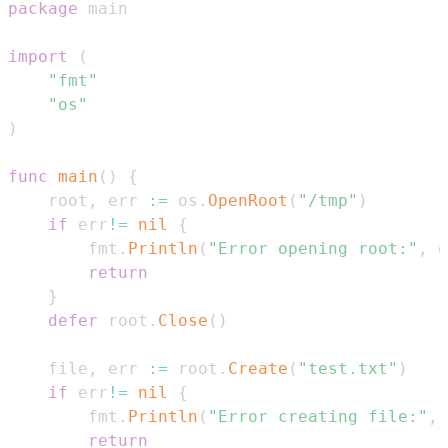
package
import
(
"fmt"
"os"
)
func
main
(
)
{
    root
,
 err 
:=
 os
.
OpenRoot
(
"/tmp"
)
if
 err
!=
nil
{
        fmt
.
Println
(
"Error opening root:"
,
 e
return
}
defer
 root
.
Close
(
)
    file
,
 err 
:=
 root
.
Create
(
"test.txt"
)
if
 err
!=
nil
{
        fmt
.
Println
(
"Error creating file:"
,
 
return