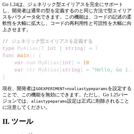
Go 1.24は、ジェネリック型エイリアスを完全にサポート
し、開発者は通常の型を定義するのと同じ方法で型エイリア
スをパラメータ化できます。この機能は、コードの記述の柔
軟性を大幅に拡大し、コードの再利用性と可読性を大幅に向
上させます。
// ジェネリック型エイリアスを定義する
type
 MyAlias
[
T 
int
|
string
]
=
func
main
(
)
{
var
 num MyAlias
[
int
]
=
10
var
 str MyAlias
[
string
]
=
"Hello, Go 1.2
}
現在、開発者は
を設定する
GOEXPERIMENT=noaliastypeparams
ことで、この機能を無効にできます。ただし、Go 1.25バー
ジョンでは、
設定は正式に削除されること
aliastypeparams
に注意してください。
II. ツール