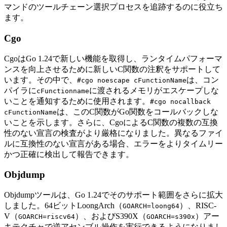
マンドのツールチェーン選択プロセスを追跡するのに役立ち
ます。
Cgo
CgoはGo 1.24で新しい機能を取得し、ランタイムパフォーマ
ンスを向上させるために新しいC関数の注釈をサポートして
います。その中で、
は、コン
#cgo noescape cFunctionName
パイラに
に渡されるメモリがエスケープしな
cFunctionname
いことを通知するために使用されます。
#cgo nocallback
は、このC関数がGo関数をコールバックしな
cFunctionName
いことを示します。さらに、CgoによるC関数の複数の互換
性のない宣言の検査がより厳格になりました。異なるファイ
ルに互換性のない宣言がある場合、エラーをよりタイムリー
かつ正確に検出して報告できます。
Objdump
Objdumpツールは、Go 1.24でそのサポート範囲をさらに拡大
しました。64ビットLoongArch（
）、RISC-
GOARCH=loong64
V（
）、およびS390X（
）アー
GOARCH=riscv64
GOARCH=s390x
キテクチャで逆アセンブル操作を実行できるようになりまし