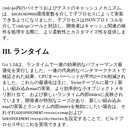
内のバイナリおよびテストのキャッシュメカニズム
cmd/go
は、
環境変数を介して子プロセスによって実装
GOCACHEPROG
できるようになりました。子プロセスはJSONプロトコルを
介して
ツールと対話し、開発者はキャッシュ関連の操
cmd/go
作を処理する際に、より柔軟性とカスタマイズ性を提供しま
す。
III. ランタイム
Go 1.24は、ランタイムで一連の効果的なパフォーマンス最
適化を実行しました。一連の代表的なベンチマークテストで
検証された結果、CPUオーバーヘッドが平均2〜3％削減され
ました。これらの最適化は主に、Swissテーブルに基づく新
しい組み込み
の実装、より効率的な小オブジェクトメモ
map
リ割り当て、および新しいランタイム内部mutexに反映され
ています。開発者が特別なニーズがあり、新しい組み込み
の実装とランタイム内部mutexを無効にしたい場合は、そ
map
れぞれ
および
GOEXPERIMENT=noswissmap
を設定することで、ビルドプ
GOEXPERIMENT=nospinbitmutex
ロセス中にこれを実現できます。