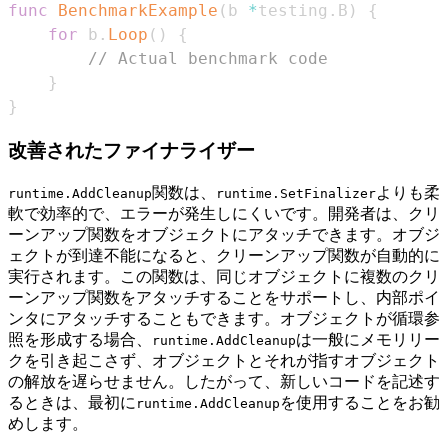
func
BenchmarkExample
(
b 
*
testing
.
B
)
{
for
 b
.
Loop
(
)
{
// Actual benchmark code
}
}
改善されたファイナライザー
関数は、
よりも柔
runtime.AddCleanup
runtime.SetFinalizer
軟で効率的で、エラーが発生しにくいです。開発者は、クリ
ーンアップ関数をオブジェクトにアタッチできます。オブジ
ェクトが到達不能になると、クリーンアップ関数が自動的に
実行されます。この関数は、同じオブジェクトに複数のクリ
ーンアップ関数をアタッチすることをサポートし、内部ポイ
ンタにアタッチすることもできます。オブジェクトが循環参
照を形成する場合、
は一般にメモリリー
runtime.AddCleanup
クを引き起こさず、オブジェクトとそれが指すオブジェクト
の解放を遅らせません。したがって、新しいコードを記述す
るときは、最初に
を使用することをお勧
runtime.AddCleanup
めします。