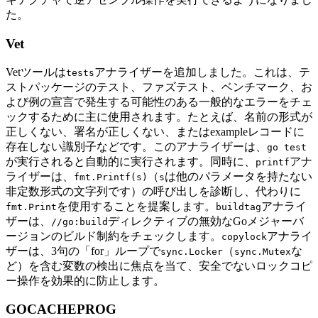
た。
Vet
Vetツールは
アナライザーを追加しました。これは、テ
tests
ストパッケージのテスト、ファズテスト、ベンチマーク、お
よび例の宣言で発生する可能性のある一般的なエラーをチェ
ックするために主に使用されます。たとえば、名前の形式が
正しくない、署名が正しくない、またはexampleレコードに
存在しない識別子などです。このアナライザーは、
go test
が実行されると自動的に実行されます。同時に、
アナ
printf
ライザーは、
（
は他のパラメータを持たない
fmt.Printf(s)
s
非定数形式の文字列です）の呼び出しを診断し、代わりに
を使用することを提案します。
アナライ
fmt.Print
buildtag
ザーは、
ディレクティブの無効なGoメジャーバ
//go:build
ージョンのビルド制約をチェックします。
アナライ
copylock
ザーは、3句の「for」ループで
（
な
sync.Locker
sync.Mutex
ど）を含む変数の検出に焦点を当て、安全でないロックコピ
ー操作を効果的に防止します。
GOCACHEPROG