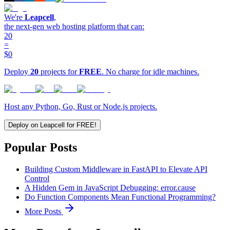
We're
Leapcell
,
the next-gen web hosting platform that can:
20
=
$0
Deploy
20
projects for
FREE
. No charge for idle machines.
Host any Python, Go, Rust or Node.js projects.
Deploy on Leapcell for FREE!
Popular Posts
Building Custom Middleware in FastAPI to Elevate API
Control
A Hidden Gem in JavaScript Debugging: error.cause
Do Function Components Mean Functional Programming?
More Posts