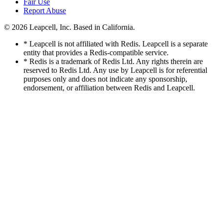
Fair Use
Report Abuse
© 2026
Leapcell, Inc.
Based in California.
* Leapcell is not affiliated with Redis. Leapcell is a separate
entity that provides a Redis-compatible service.
* Redis is a trademark of Redis Ltd. Any rights therein are
reserved to Redis Ltd. Any use by Leapcell is for referential
purposes only and does not indicate any sponsorship,
endorsement, or affiliation between Redis and Leapcell.