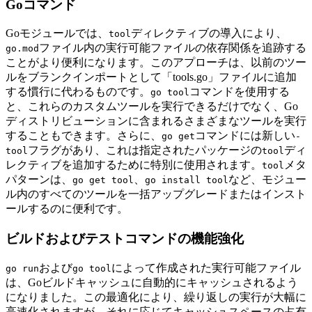
Goコマンド
Goモジュールでは、
ディレクティブの導入により、
tool
ファイル内の実行可能ファイルの依存関係を追跡する
go.mod
ことがより便利になります。このアプローチは、以前のツー
ルをブランクインポートとして「tools.go」ファイルに追加
する慣行に代わるものです。
コマンドを使用する
go tool
と、これらのカスタムツールを実行できるだけでなく、Go
ディストリビューションに含まれるさまざまなツールを実行
することもできます。さらに、
コマンドには新しい
go get
-
フラグがあり、これは指定されたパッケージの
ディ
tool
tool
レクティブを追加するために特別に使用されます。
メタ
tool
パターンは、
、
など、モジュー
go get tool
go install tool
ル内のすべてのツールを一括アップグレードまたはインスト
ールするのに便利です。
ビルドおよびテストコマンドの機能強化
および
によって作成された実行可能ファイル
go run
go tool
は、Goビルドキャッシュに自動的にキャッシュされるよう
になりました。この最適化により、繰り返しの実行が大幅に
高速化されますが、それに応じてキャッシュスペースの占有