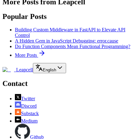
More Posts from Leapcell
Popular Posts
Building Custom Middleware in FastAPI to Elevate API
Control
A Hidden Gem in JavaScript Debugging: error.cause
Do Function Components Mean Functional Programming?
More Posts
Leapcell
English
Contact
Twitter
Discord
Substack
Medium
Github