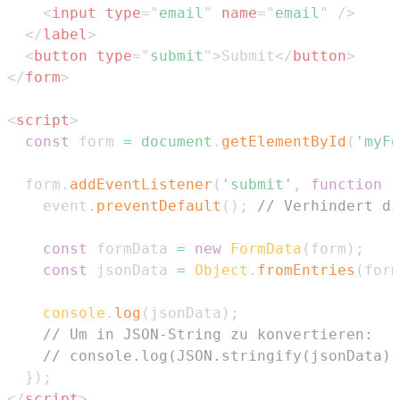
<
input
type
=
"
email
"
name
=
"
email
"
/>
</
label
>
<
button
type
=
"
submit
"
>
Submit
</
button
>
</
form
>
<
script
>
const
 form 
=
document
.
getElementById
(
'myFo
  form
.
addEventListener
(
'submit'
,
function
(
    event
.
preventDefault
(
)
;
// Verhindert di
const
 formData 
=
new
FormData
(
form
)
;
const
 jsonData 
=
Object
.
fromEntries
(
form
console
.
log
(
jsonData
)
;
// Um in JSON-String zu konvertieren:
// console.log(JSON.stringify(jsonData))
}
)
;
</
script
>