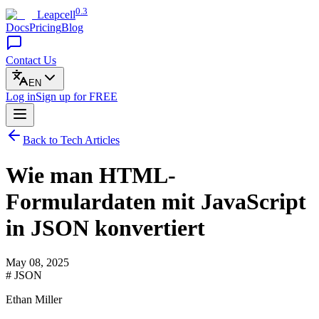
0.3
Leapcell
Docs
Pricing
Blog
Contact Us
EN
Log in
Sign up
for FREE
Back to Tech Articles
Wie man HTML-
Formulardaten mit JavaScript
in JSON konvertiert
May 08, 2025
# JSON
Ethan Miller