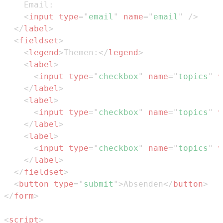
<
input
type
=
"
email
"
name
=
"
email
"
/>
</
label
>
<
fieldset
>
<
legend
>
Themen:
</
legend
>
<
label
>
<
input
type
=
"
checkbox
"
name
=
"
topics
"
v
</
label
>
<
label
>
<
input
type
=
"
checkbox
"
name
=
"
topics
"
v
</
label
>
<
label
>
<
input
type
=
"
checkbox
"
name
=
"
topics
"
v
</
label
>
</
fieldset
>
<
button
type
=
"
submit
"
>
Absenden
</
button
>
</
form
>
<
script
>