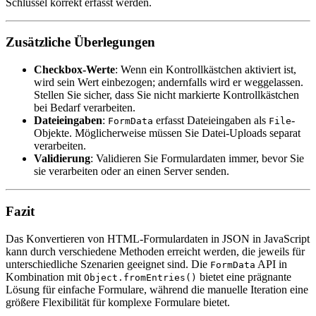
Schlüssel korrekt erfasst werden.
Zusätzliche Überlegungen
Checkbox-Werte
: Wenn ein Kontrollkästchen aktiviert ist,
wird sein Wert einbezogen; andernfalls wird er weggelassen.
Stellen Sie sicher, dass Sie nicht markierte Kontrollkästchen
bei Bedarf verarbeiten.
Dateieingaben
:
erfasst Dateieingaben als
-
FormData
File
Objekte. Möglicherweise müssen Sie Datei-Uploads separat
verarbeiten.
Validierung
: Validieren Sie Formulardaten immer, bevor Sie
sie verarbeiten oder an einen Server senden.
Fazit
Das Konvertieren von HTML-Formulardaten in JSON in JavaScript
kann durch verschiedene Methoden erreicht werden, die jeweils für
unterschiedliche Szenarien geeignet sind. Die
API in
FormData
Kombination mit
bietet eine prägnante
Object.fromEntries()
Lösung für einfache Formulare, während die manuelle Iteration eine
größere Flexibilität für komplexe Formulare bietet.