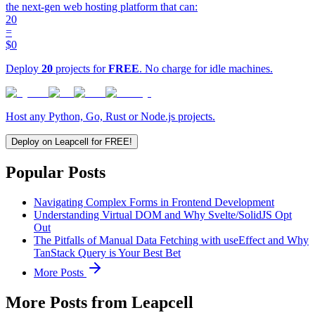
the next-gen web hosting platform that can:
20
=
$0
Deploy
20
projects for
FREE
. No charge for idle machines.
Host any Python, Go, Rust or Node.js projects.
Deploy on Leapcell for FREE!
Popular Posts
Navigating Complex Forms in Frontend Development
Understanding Virtual DOM and Why Svelte/SolidJS Opt
Out
The Pitfalls of Manual Data Fetching with useEffect and Why
TanStack Query is Your Best Bet
More Posts
More Posts from Leapcell