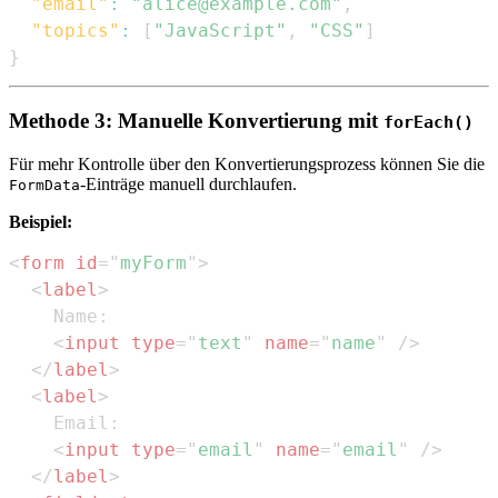
"email"
:
"alice@example.com"
,
"topics"
:
[
"JavaScript"
,
"CSS"
]
}
Methode 3: Manuelle Konvertierung mit
forEach()
Für mehr Kontrolle über den Konvertierungsprozess können Sie die
-Einträge manuell durchlaufen.
FormData
Beispiel:
<
form
id
=
"
myForm
"
>
<
label
>
<
input
type
=
"
text
"
name
=
"
name
"
/>
</
label
>
<
label
>
<
input
type
=
"
email
"
name
=
"
email
"
/>
</
label
>