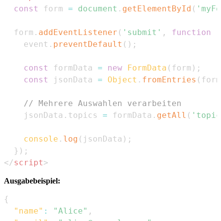
const
 form 
=
document
.
getElementById
(
'myFo
  form
.
addEventListener
(
'submit'
,
function
(
    event
.
preventDefault
(
)
;
const
 formData 
=
new
FormData
(
form
)
;
const
 jsonData 
=
Object
.
fromEntries
(
form
// Mehrere Auswahlen verarbeiten
    jsonData
.
topics
=
 formData
.
getAll
(
'topic
console
.
log
(
jsonData
)
;
}
)
;
</
script
>
Ausgabebeispiel:
{
"name"
:
"Alice"
,