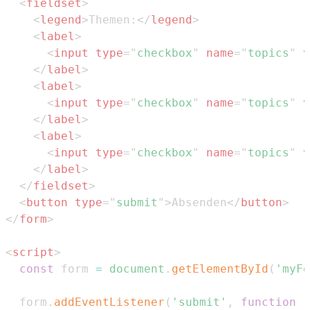
<
fieldset
>
<
legend
>
Themen:
</
legend
>
<
label
>
<
input
type
=
"
checkbox
"
name
=
"
topics
"
v
</
label
>
<
label
>
<
input
type
=
"
checkbox
"
name
=
"
topics
"
v
</
label
>
<
label
>
<
input
type
=
"
checkbox
"
name
=
"
topics
"
v
</
label
>
</
fieldset
>
<
button
type
=
"
submit
"
>
Absenden
</
button
>
</
form
>
<
script
>
const
 form 
=
document
.
getElementById
(
'myFo
  form
.
addEventListener
(
'submit'
,
function
(