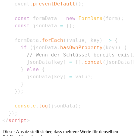
    event
.
preventDefault
(
)
;
const
 formData 
=
new
FormData
(
form
)
;
const
 jsonData 
=
{
}
;
    formData
.
forEach
(
(
value
,
 key
)
=>
{
if
(
jsonData
.
hasOwnProperty
(
key
)
)
{
// Wenn der Schlüssel bereits existi
        jsonData
[
key
]
=
[
]
.
concat
(
jsonData
[
k
}
else
{
        jsonData
[
key
]
=
 value
;
}
}
)
;
console
.
log
(
jsonData
)
;
}
)
;
</
script
>
Dieser Ansatz stellt sicher, dass mehrere Werte für denselben