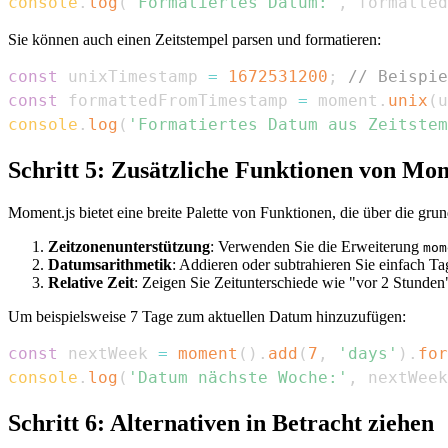
console
.
log
(
'Formatiertes Datum:'
,
 formatted
Sie können auch einen Zeitstempel parsen und formatieren:
const
 unixTimestamp 
=
1672531200
;
// Beispie
const
 formattedFromTimestamp 
=
 moment
.
unix
(
u
console
.
log
(
'Formatiertes Datum aus Zeitstem
Schritt 5: Zusätzliche Funktionen von Mom
Moment.js bietet eine breite Palette von Funktionen, die über die gr
Zeitzonenunterstützung
: Verwenden Sie die Erweiterung
mom
Datumsarithmetik
: Addieren oder subtrahieren Sie einfach Ta
Relative Zeit
: Zeigen Sie Zeitunterschiede wie "vor 2 Stunden
Um beispielsweise 7 Tage zum aktuellen Datum hinzuzufügen:
const
 nextWeek 
=
moment
(
)
.
add
(
7
,
'days'
)
.
for
console
.
log
(
'Datum nächste Woche:'
,
 nextWeek
Schritt 6: Alternativen in Betracht ziehen