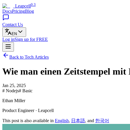
0.3
Leapcell
Docs
Pricing
Blog
Contact Us
EN
Log in
Sign up
for FREE
Back to Tech Articles
Wie man einen Zeitstempel mit 
Jan 25, 2025
# Nodejs
# Basic
Ethan Miller
Product Engineer · Leapcell
This post is also available in
English
,
日本語
, and
한국어