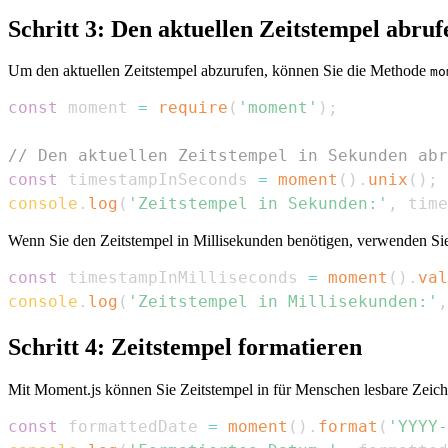
Schritt 3: Den aktuellen Zeitstempel abruf
Um den aktuellen Zeitstempel abzurufen, können Sie die Methode
mo
const
 moment 
=
require
(
'moment'
)
;
// Den aktuellen Zeitstempel in Sekunden abr
const
 timestampInSeconds 
=
moment
(
)
.
unix
(
)
;
console
.
log
(
'Zeitstempel in Sekunden:'
,
 time
Wenn Sie den Zeitstempel in Millisekunden benötigen, verwenden S
const
 timestampInMilliseconds 
=
moment
(
)
.
val
console
.
log
(
'Zeitstempel in Millisekunden:'
,
Schritt 4: Zeitstempel formatieren
Mit Moment.js können Sie Zeitstempel in für Menschen lesbare Zeich
const
 formattedDate 
=
moment
(
)
.
format
(
'YYYY-