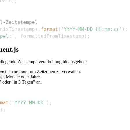
Date
)
;
l-Zeitstempel
nixTimestamp
)
.
format
(
'YYYY-MM-DD HH:mm:ss'
)
;
pel:'
,
 formattedFromTimestamp
)
;
ent.js
undlegende Zeitstempelverarbeitung hinausgehen:
, um Zeitzonen zu verwalten.
ent-timezone
ge, Monate oder Jahre.
" oder "in 3 Tagen" an.
mat
(
'YYYY-MM-DD'
)
;
)
;