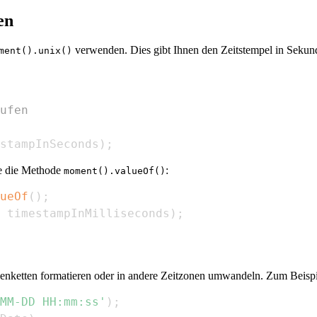
en
verwenden. Dies gibt Ihnen den Zeitstempel in Sekund
ment().unix()
ufen
stampInSeconds
)
;
ie die Methode
:
moment().valueOf()
ueOf
(
)
;
 timestampInMilliseconds
)
;
enketten formatieren oder in andere Zeitzonen umwandeln. Zum Beispi
MM-DD HH:mm:ss'
)
;