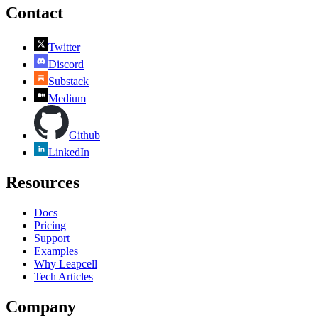
Contact
Twitter
Discord
Substack
Medium
Github
LinkedIn
Resources
Docs
Pricing
Support
Examples
Why Leapcell
Tech Articles
Company