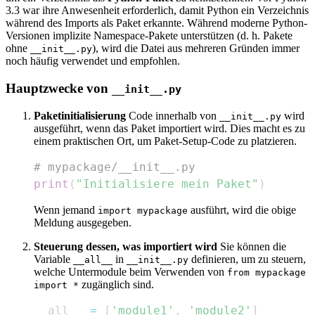
3.3 war ihre Anwesenheit erforderlich, damit Python ein Verzeichnis
während des Imports als Paket erkannte. Während moderne Python-
Versionen implizite Namespace-Pakete unterstützen (d. h. Pakete
ohne
), wird die Datei aus mehreren Gründen immer
__init__.py
noch häufig verwendet und empfohlen.
Hauptzwecke von
__init__.py
Paketinitialisierung
Code innerhalb von
wird
__init__.py
ausgeführt, wenn das Paket importiert wird. Dies macht es zu
einem praktischen Ort, um Paket-Setup-Code zu platzieren.
# mypackage/__init__.py
print
(
"Initialisiere mein Paket"
)
Wenn jemand
ausführt, wird die obige
import mypackage
Meldung ausgegeben.
Steuerung dessen, was importiert wird
Sie können die
Variable
in
definieren, um zu steuern,
__all__
__init__.py
welche Untermodule beim Verwenden von
from mypackage
zugänglich sind.
import *
__all__ 
=
[
'module1'
,
'module2'
]