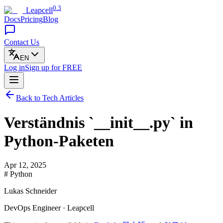
0.3
Leapcell
Docs
Pricing
Blog
Contact Us
EN
Log in
Sign up
for FREE
Back to Tech Articles
Verständnis `__init__.py` in
Python-Paketen
Apr 12, 2025
# Python
Lukas Schneider
DevOps Engineer · Leapcell