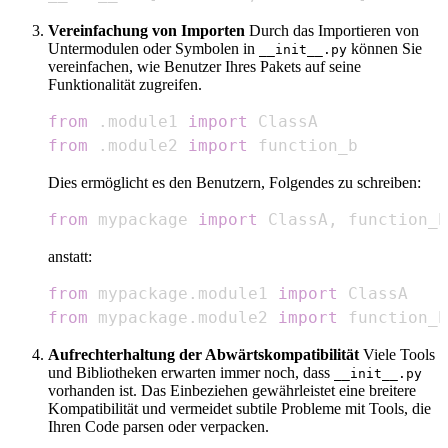
Vereinfachung von Importen
Durch das Importieren von
Untermodulen oder Symbolen in
können Sie
__init__.py
vereinfachen, wie Benutzer Ihres Pakets auf seine
Funktionalität zugreifen.
from
.
module1 
import
from
.
module2 
import
 function_b
Dies ermöglicht es den Benutzern, Folgendes zu schreiben:
from
 mypackage 
import
 ClassA
,
 function_b
anstatt:
from
 mypackage
.
module1 
import
from
 mypackage
.
module2 
import
 function_b
Aufrechterhaltung der Abwärtskompatibilität
Viele Tools
und Bibliotheken erwarten immer noch, dass
__init__.py
vorhanden ist. Das Einbeziehen gewährleistet eine breitere
Kompatibilität und vermeidet subtile Probleme mit Tools, die
Ihren Code parsen oder verpacken.