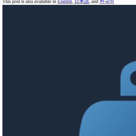
This post is also available in
English
,
日本語
, and
한국어