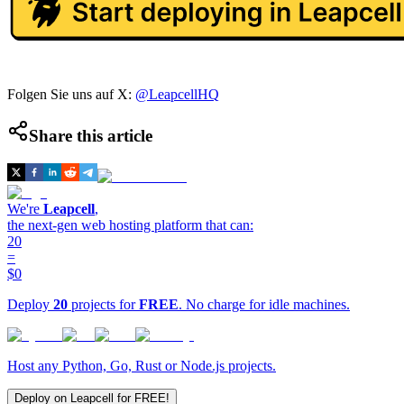
Folgen Sie uns auf X:
@LeapcellHQ
Share this article
We're
Leapcell
,
the next-gen web hosting platform that can:
20
=
$0
Deploy
20
projects for
FREE
. No charge for idle machines.
Host any Python, Go, Rust or Node.js projects.
Deploy on Leapcell for FREE!