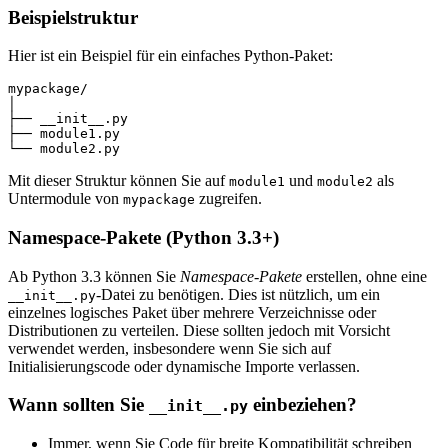
Beispielstruktur
Hier ist ein Beispiel für ein einfaches Python-Paket:
mypackage/

│

├── __init__.py

├── module1.py

Mit dieser Struktur können Sie auf
und
als
module1
module2
Untermodule von
zugreifen.
mypackage
Namespace-Pakete (Python 3.3+)
Ab Python 3.3 können Sie
Namespace-Pakete
erstellen, ohne eine
-Datei zu benötigen. Dies ist nützlich, um ein
__init__.py
einzelnes logisches Paket über mehrere Verzeichnisse oder
Distributionen zu verteilen. Diese sollten jedoch mit Vorsicht
verwendet werden, insbesondere wenn Sie sich auf
Initialisierungscode oder dynamische Importe verlassen.
Wann sollten Sie
einbeziehen?
__init__.py
Immer, wenn Sie Code für breite Kompatibilität schreiben