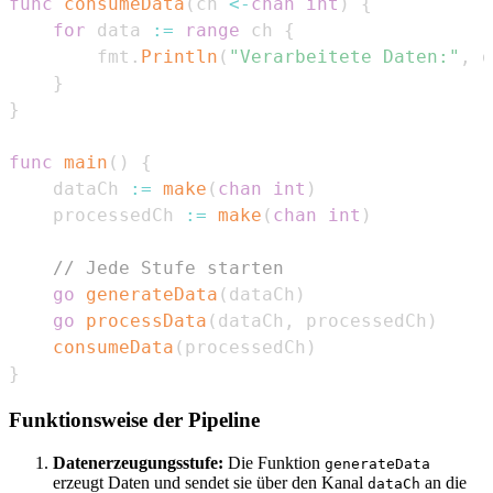
func
consumeData
(
ch 
<-
chan
int
)
{
for
 data 
:=
range
 ch 
{
        fmt
.
Println
(
"Verarbeitete Daten:"
,
 d
}
}
func
main
(
)
{
    dataCh 
:=
make
(
chan
int
)
    processedCh 
:=
make
(
chan
int
)
// Jede Stufe starten
go
generateData
(
dataCh
)
go
processData
(
dataCh
,
 processedCh
)
consumeData
(
processedCh
)
}
Funktionsweise der Pipeline
Datenerzeugungsstufe:
Die Funktion
generateData
erzeugt Daten und sendet sie über den Kanal
an die
dataCh