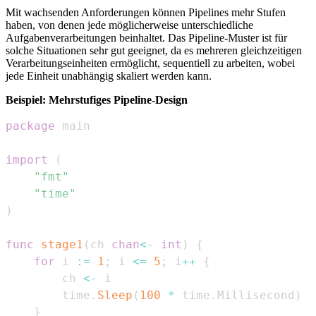
Mit wachsenden Anforderungen können Pipelines mehr Stufen
haben, von denen jede möglicherweise unterschiedliche
Aufgabenverarbeitungen beinhaltet. Das Pipeline-Muster ist für
solche Situationen sehr gut geeignet, da es mehreren gleichzeitigen
Verarbeitungseinheiten ermöglicht, sequentiell zu arbeiten, wobei
jede Einheit unabhängig skaliert werden kann.
Beispiel: Mehrstufiges Pipeline-Design
package
import
(
"fmt"
"time"
)
func
stage1
(
ch 
chan
<-
int
)
{
for
 i 
:=
1
;
 i 
<=
5
;
 i
++
{
        ch 
<-
        time
.
Sleep
(
100
*
 time
.
Millisecond
)
}