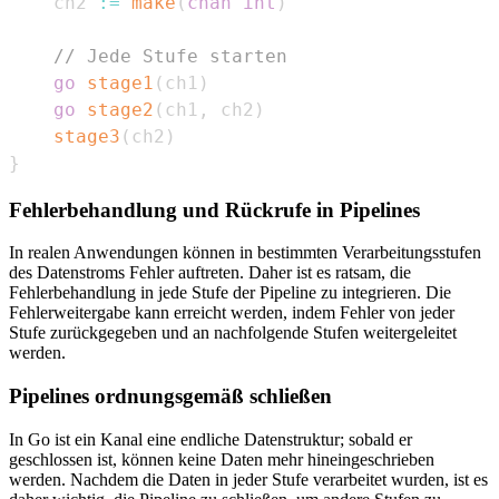
    ch2 
:=
make
(
chan
int
)
// Jede Stufe starten
go
stage1
(
ch1
)
go
stage2
(
ch1
,
 ch2
)
stage3
(
ch2
)
}
Fehlerbehandlung und Rückrufe in Pipelines
In realen Anwendungen können in bestimmten Verarbeitungsstufen
des Datenstroms Fehler auftreten. Daher ist es ratsam, die
Fehlerbehandlung in jede Stufe der Pipeline zu integrieren. Die
Fehlerweitergabe kann erreicht werden, indem Fehler von jeder
Stufe zurückgegeben und an nachfolgende Stufen weitergeleitet
werden.
Pipelines ordnungsgemäß schließen
In Go ist ein Kanal eine endliche Datenstruktur; sobald er
geschlossen ist, können keine Daten mehr hineingeschrieben
werden. Nachdem die Daten in jeder Stufe verarbeitet wurden, ist es