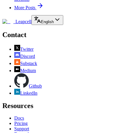
More Posts
Leapcell
English
Contact
Twitter
Discord
Substack
Medium
Github
LinkedIn
Resources
Docs
Pricing
Support