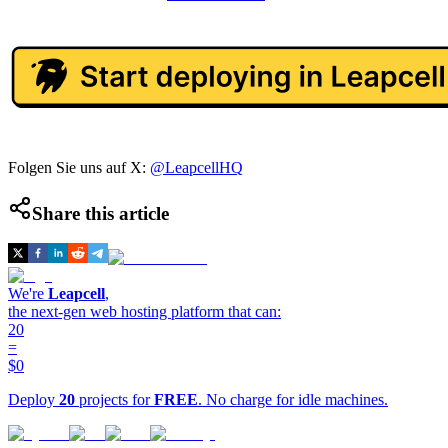
Folgen Sie uns auf X:
@LeapcellHQ
Share this article
We're
Leapcell
,
the next-gen web hosting platform that can:
20
=
$0
Deploy
20
projects for
FREE
. No charge for idle machines.