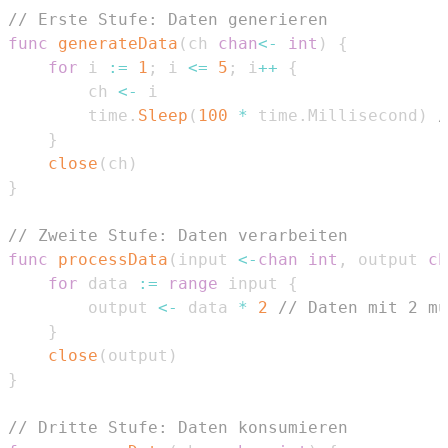
// Erste Stufe: Daten generieren
func
generateData
(
ch 
chan
<-
int
)
{
for
 i 
:=
1
;
 i 
<=
5
;
 i
++
{
        ch 
<-
        time
.
Sleep
(
100
*
 time
.
Millisecond
)
/
}
close
(
ch
)
}
// Zweite Stufe: Daten verarbeiten
func
processData
(
input 
<-
chan
int
,
 output 
ch
for
 data 
:=
range
 input 
{
        output 
<-
 data 
*
2
// Daten mit 2 mu
}
close
(
output
)
}
// Dritte Stufe: Daten konsumieren