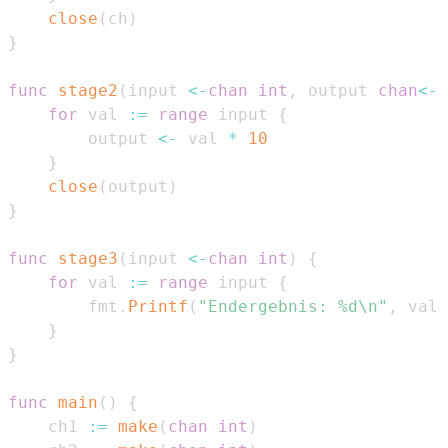
close
(
ch
)
}
func
stage2
(
input 
<-
chan
int
,
 output 
chan
<-
for
 val 
:=
range
 input 
{
        output 
<-
 val 
*
10
}
close
(
output
)
}
func
stage3
(
input 
<-
chan
int
)
{
for
 val 
:=
range
 input 
{
        fmt
.
Printf
(
"Endergebnis: %d\n"
,
 val
)
}
}
func
main
(
)
{
    ch1 
:=
make
(
chan
int
)