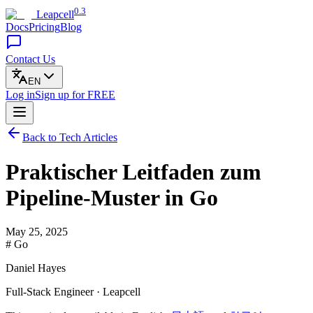
0.3
Leapcell
Docs
Pricing
Blog
Contact Us
EN
Log in
Sign up
for FREE
Back to Tech Articles
Praktischer Leitfaden zum
Pipeline-Muster in Go
May 25, 2025
# Go
Daniel Hayes
Full-Stack Engineer · Leapcell