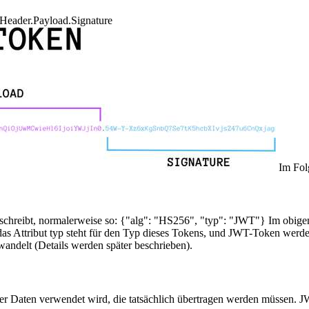
s: Header.Payload.Signature
Im Folg
hreibt, normalerweise so: {"alg": "HS256", "typ": "JWT"} Im obigen C
 Attribut typ steht für den Typ dieses Tokens, und JWT-Token werden
ndelt (Details werden später beschrieben).
r Daten verwendet wird, die tatsächlich übertragen werden müssen. JWT