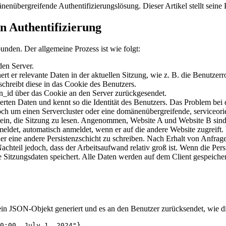
enübergreifende Authentifizierungslösung. Dieser Artikel stellt seine
n Authentifizierung
bunden. Der allgemeine Prozess ist wie folgt:
en Server.
ert er relevante Daten in der aktuellen Sitzung, wie z. B. die Benutzerr
chreibt diese in das Cookie des Benutzers.
on_id über das Cookie an den Server zurückgesendet.
erten Daten und kennt so die Identität des Benutzers. Das Problem bei d
och um einen Servercluster oder eine domänenübergreifende, serviceori
ge sein, die Sitzung zu lesen. Angenommen, Website A und Website B sin
nmeldet, automatisch anmeldet, wenn er auf die andere Website zugreift. 
er eine andere Persistenzschicht zu schreiben. Nach Erhalt von Anfrag
 Nachteil jedoch, dass der Arbeitsaufwand relativ groß ist. Wenn die Pers
e Sitzungsdaten speichert. Alle Daten werden auf dem Client gespeiche
 ein JSON-Objekt generiert und es an den Benutzer zurücksendet, wie di