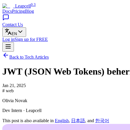
0.3
Leapcell
Docs
Pricing
Blog
Contact Us
EN
Log in
Sign up
for FREE
Back to Tech Articles
JWT (JSON Web Tokens) beherrs
Jan 21, 2025
# web
Olivia Novak
Dev Intern · Leapcell
This post is also available in
English
,
日本語
, and
한국어