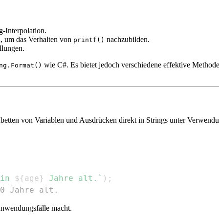
ng-Interpolation.
n, um das Verhalten von
nachzubilden.
printf()
llungen.
wie C#. Es bietet jedoch verschiedene effektive Methode
ng.Format()
nbetten von Variablen und Ausdrücken direkt in Strings unter Verwend
in 
${
age
}
 Jahre alt.
`
)
;
0 Jahre alt.
 Anwendungsfälle macht.