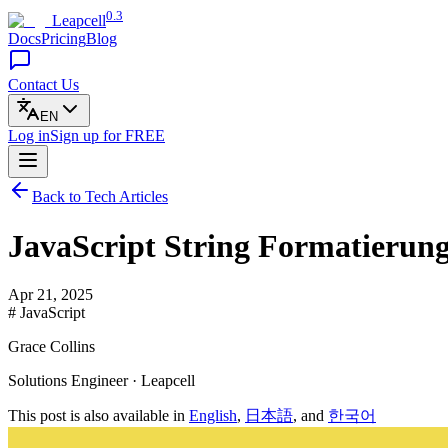
0.3
Leapcell
Docs
Pricing
Blog
Contact Us
EN
Log in
Sign up
for FREE
Back to Tech Articles
JavaScript String Formatierung:
Apr 21, 2025
# JavaScript
Grace Collins
Solutions Engineer · Leapcell
This post is also available in
English
,
日本語
, and
한국어