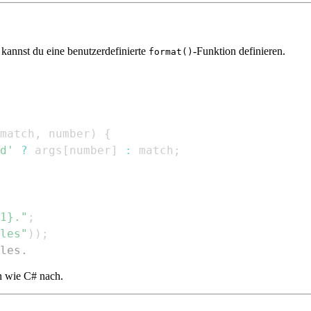
, kannst du eine benutzerdefinierte
-Funktion definieren.
format()
match
,
 number
)
{
d'
?
 args
[
number
]
:
 match
;
1}."
;
les"
)
)
;
les.
n wie C# nach.