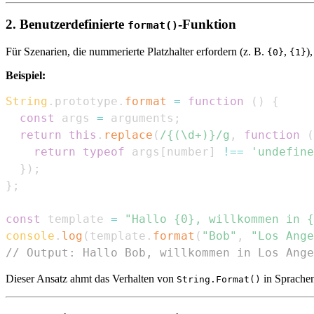
2. Benutzerdefinierte
-Funktion
format()
Für Szenarien, die nummerierte Platzhalter erfordern (z. B.
,
)
{0}
{1}
Beispiel:
String
.
prototype
.
format
=
function
(
)
{
const
 args 
=
 arguments
;
return
this
.
replace
(
/
{(\d+)}
/
g
,
function
(
return
typeof
 args
[
number
]
!==
'undefine
}
)
;
}
;
const
 template 
=
"Hallo {0}, willkommen in {
console
.
log
(
template
.
format
(
"Bob"
,
"Los Ange
// Output: Hallo Bob, willkommen in Los Ange
Dieser Ansatz ahmt das Verhalten von
in Sprache
String.Format()