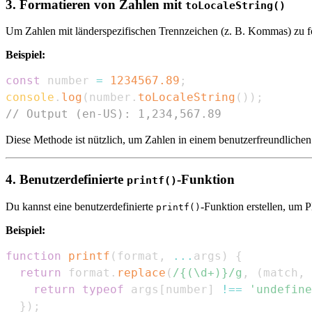
3. Formatieren von Zahlen mit
toLocaleString()
Um Zahlen mit länderspezifischen Trennzeichen (z. B. Kommas) zu 
Beispiel:
const
 number 
=
1234567.89
;
console
.
log
(
number
.
toLocaleString
(
)
)
;
// Output (en-US): 1,234,567.89
Diese Methode ist nützlich, um Zahlen in einem benutzerfreundliche
4. Benutzerdefinierte
-Funktion
printf()
Du kannst eine benutzerdefinierte
-Funktion erstellen, um 
printf()
Beispiel:
function
printf
(
format
,
...
args
)
{
return
 format
.
replace
(
/
{(\d+)}
/
g
,
(
match
,
 
return
typeof
 args
[
number
]
!==
'undefine
}
)
;