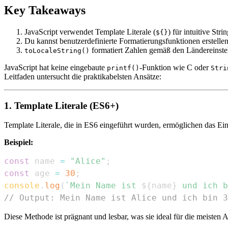
Key Takeaways
JavaScript verwendet Template Literale (
) für intuitive Stri
${}
Du kannst benutzerdefinierte Formatierungsfunktionen erstelle
formatiert Zahlen gemäß den Ländereinste
toLocaleString()
JavaScript hat keine eingebaute
-Funktion wie C oder
printf()
Stri
Leitfaden untersucht die praktikabelsten Ansätze:
1. Template Literale (ES6+)
Template Literale, die in ES6 eingeführt wurden, ermöglichen das Ei
Beispiel:
const
 name 
=
"Alice"
;
const
 age 
=
30
;
console
.
log
(
`
Mein Name ist 
${
name
}
 und ich b
// Output: Mein Name ist Alice und ich bin 3
Diese Methode ist prägnant und lesbar, was sie ideal für die meisten