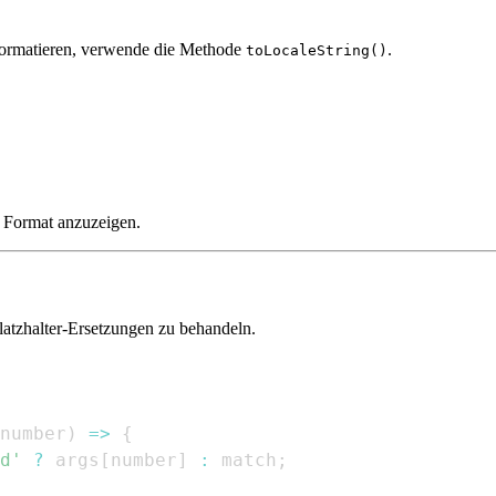
formatieren, verwende die Methode
.
toLocaleString()
n Format anzuzeigen.
Platzhalter-Ersetzungen zu behandeln.
number
)
=>
{
d'
?
 args
[
number
]
:
 match
;