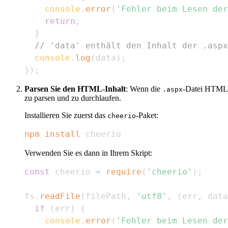
console
.
error
(
'Fehler beim Lesen der
return
;
}
// 'data' enthält den Inhalt der .aspx
console
.
log
(
data
)
;
}
)
;
Parsen Sie den HTML-Inhalt
: Wenn die
-Datei HTML e
.aspx
zu parsen und zu durchlaufen.
Installieren Sie zuerst das
-Paket:
cheerio
npm
install
 cheerio
Verwenden Sie es dann in Ihrem Skript:
const
 cheerio 
=
require
(
'cheerio'
)
;
fs
.
readFile
(
filePath
,
'utf8'
,
(
err
,
 data
if
(
err
)
{
console
.
error
(
'Fehler beim Lesen der