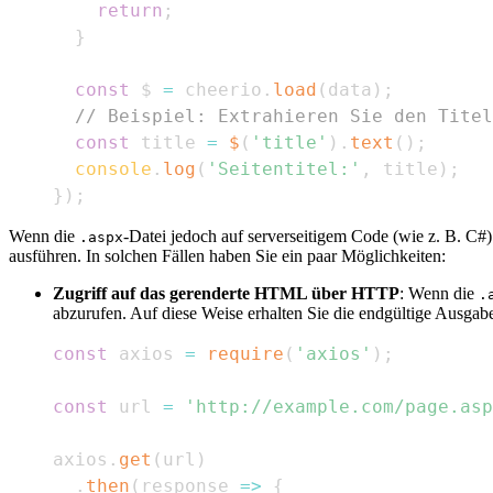
return
;
}
const
 $ 
=
 cheerio
.
load
(
data
)
;
// Beispiel: Extrahieren Sie den Titel
const
 title 
=
$
(
'title'
)
.
text
(
)
;
console
.
log
(
'Seitentitel:'
,
 title
)
;
}
)
;
Wenn die
-Datei jedoch auf serverseitigem Code (wie z. B. C#)
.aspx
ausführen. In solchen Fällen haben Sie ein paar Möglichkeiten:
Zugriff auf das gerenderte HTML über HTTP
: Wenn die
.
abzurufen. Auf diese Weise erhalten Sie die endgültige Ausgabe
const
 axios 
=
require
(
'axios'
)
;
const
 url 
=
'http://example.com/page.asp
axios
.
get
(
url
)
.
then
(
response
=>
{