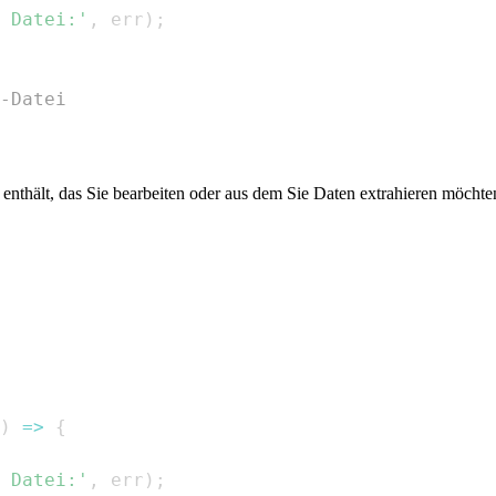
 Datei:'
,
 err
)
;
-Datei
nthält, das Sie bearbeiten oder aus dem Sie Daten extrahieren möcht
)
=>
{
 Datei:'
,
 err
)
;