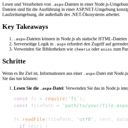
Lesen und Verarbeiten von
-Dateien in einer Node.js-Umgebu
.aspx
Dateien sind für die Ausführung in einer ASP.NET-Umgebung konzipier
Laufzeitumgebung, die außerhalb des .NET-Ökosystems arbeitet.
Key Takeaways
-Dateien können in Node.js als statische HTML-Dateien
.aspx
Serverseitige Logik in
erfordert den Zugriff auf gerend
.aspx
Verwenden Sie Bibliotheken wie
oder
zum Pars
cheerio
axios
Schritte
Wenn es Ihr Ziel ist, Informationen aus einer
-Datei mit Node.js
.aspx
Sie das tun können:
Lesen Sie die
-Datei
: Verwenden Sie das in Node.js inte
.aspx
const
 fs 
=
require
(
'fs'
)
;
const
 filePath 
=
'path/to/your/file.aspx
fs
.
readFile
(
filePath
,
'utf8'
,
(
err
,
 data
if
(
err
)
{