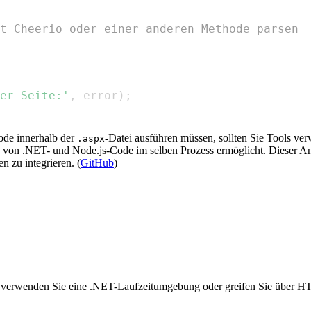
t Cheerio oder einer anderen Methode parsen
er Seite:'
,
 error
)
;
ode innerhalb der
-Datei ausführen müssen, sollten Sie Tools ve
.aspx
g von .NET- und Node.js-Code im selben Prozess ermöglicht. Dieser An
 zu integrieren. (
GitHub
)
n; verwenden Sie eine .NET-Laufzeitumgebung oder greifen Sie über H