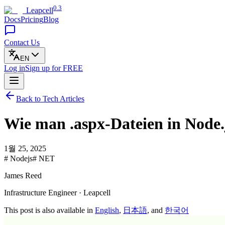
0.3
Leapcell
Docs
Pricing
Blog
Contact Us
EN
Log in
Sign up
for FREE
Back to Tech Articles
Wie man .aspx-Dateien in Node.j
1월 25, 2025
# Nodejs
# NET
James Reed
Infrastructure Engineer · Leapcell
This post is also available in
English
,
日本語
, and
한국어