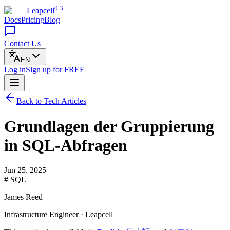
0.3
Leapcell
Docs
Pricing
Blog
Contact Us
EN
Log in
Sign up
for FREE
Back to Tech Articles
Grundlagen der Gruppierung
in SQL-Abfragen
Jun 25, 2025
# SQL
James Reed
Infrastructure Engineer · Leapcell