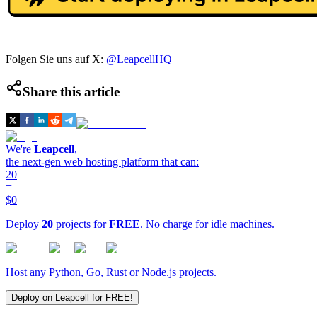
Folgen Sie uns auf X:
@LeapcellHQ
Share this article
We're
Leapcell
,
the next-gen web hosting platform that can:
20
=
$0
Deploy
20
projects for
FREE
. No charge for idle machines.
Host any Python, Go, Rust or Node.js projects.
Deploy on Leapcell for FREE!