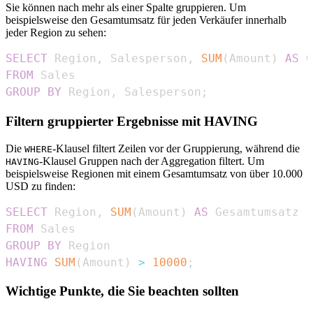
Sie können nach mehr als einer Spalte gruppieren. Um
beispielsweise den Gesamtumsatz für jeden Verkäufer innerhalb
jeder Region zu sehen:
SELECT
 Region
,
 Salesperson
,
SUM
(
Amount
)
AS
FROM
GROUP
BY
 Region
,
 Salesperson
;
Filtern gruppierter Ergebnisse mit HAVING
Die
-Klausel filtert Zeilen vor der Gruppierung, während die
WHERE
-Klausel Gruppen nach der Aggregation filtert. Um
HAVING
beispielsweise Regionen mit einem Gesamtumsatz von über 10.000
USD zu finden:
SELECT
 Region
,
SUM
(
Amount
)
AS
FROM
GROUP
BY
HAVING
SUM
(
Amount
)
>
10000
;
Wichtige Punkte, die Sie beachten sollten