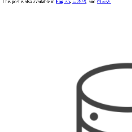
This post is also available in
English
,
日本語
, and
한국어