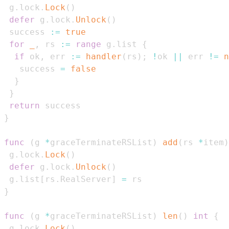
 g
.
lock
.
Lock
(
)
defer
 g
.
lock
.
Unlock
(
)
 success 
:=
true
for
_
,
 rs 
:=
range
 g
.
list 
{
if
 ok
,
 err 
:=
handler
(
rs
)
;
!
ok 
||
 err 
!=
n
   success 
=
false
}
}
return
}
func
(
g 
*
graceTerminateRSList
)
add
(
rs 
*
item
)
 g
.
lock
.
Lock
(
)
defer
 g
.
lock
.
Unlock
(
)
 g
.
list
[
rs
.
RealServer
]
=
}
func
(
g 
*
graceTerminateRSList
)
len
(
)
int
{
 g
.
lock
.
Lock
(
)