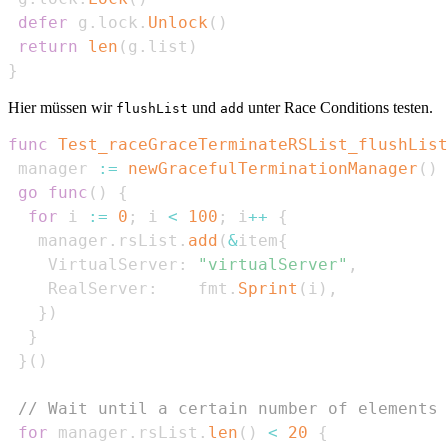
defer
 g
.
lock
.
Unlock
(
)
return
len
(
g
.
list
)
}
Hier müssen wir
und
unter Race Conditions testen.
flushList
add
func
Test_raceGraceTerminateRSList_flushList
 manager 
:=
newGracefulTerminationManager
(
)
go
func
(
)
{
for
 i 
:=
0
;
 i 
<
100
;
 i
++
{
   manager
.
rsList
.
add
(
&
item
{
    VirtualServer
:
"virtualServer"
,
    RealServer
:
    fmt
.
Sprint
(
i
)
,
}
)
}
}
(
)
// Wait until a certain number of elements 
for
 manager
.
rsList
.
len
(
)
<
20
{