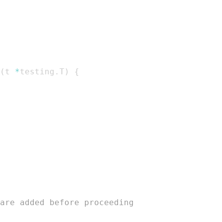
(
t 
*
testing
.
T
)
{
are added before proceeding