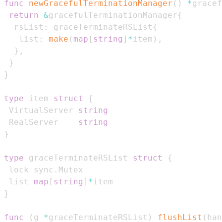
func
newGracefulTerminationManager
(
)
*
gracef
return
&
gracefulTerminationManager
{
  rsList
:
 graceTerminateRSList
{
   list
:
make
(
map
[
string
]
*
item
)
,
}
,
}
}
type
 item 
struct
{
 VirtualServer 
string
 RealServer    
string
}
type
 graceTerminateRSList 
struct
{
 lock sync
.
 list 
map
[
string
]
*
}
func
(
g 
*
graceTerminateRSList
)
flushList
(
han