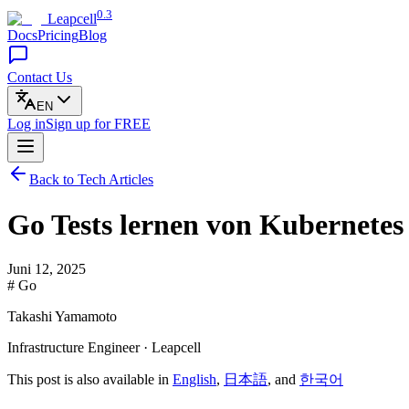
0.3
Leapcell
Docs
Pricing
Blog
Contact Us
EN
Log in
Sign up
for FREE
Back to Tech Articles
Go Tests lernen von Kubernetes
Juni 12, 2025
# Go
Takashi Yamamoto
Infrastructure Engineer · Leapcell
This post is also available in
English
,
日本語
, and
한국어