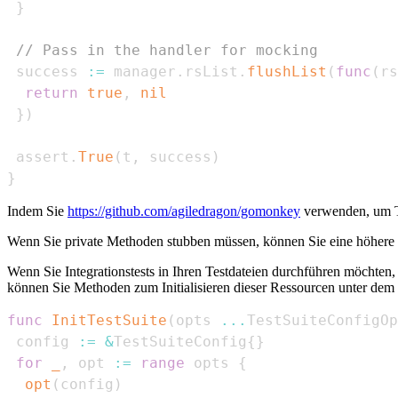
}
// Pass in the handler for mocking
 success 
:=
 manager
.
rsList
.
flushList
(
func
(
rs
return
true
,
nil
}
)
 assert
.
True
(
t
,
 success
)
}
Indem Sie
https://github.com/agiledragon/gomonkey
verwenden, um Te
Wenn Sie private Methoden stubben müssen, können Sie eine höhere 
Wenn Sie Integrationstests in Ihren Testdateien durchführen möchten,
können Sie Methoden zum Initialisieren dieser Ressourcen unter dem
func
InitTestSuite
(
opts 
...
TestSuiteConfigOp
 config 
:=
&
TestSuiteConfig
{
}
for
_
,
 opt 
:=
range
 opts 
{
opt
(
config
)