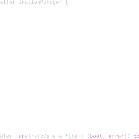
ulTerminationManager 
{
dler 
func
(
rsToDelete 
*
item
)
(
bool
,
error
)
)
b