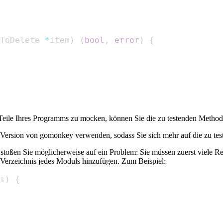
ToDelete 
*
item
)
(
bool
,
error
)
{
ile Ihres Programms zu mocken, können Sie die zu testenden Methode
Version von gomonkey verwenden, sodass Sie sich mehr auf die zu te
 stoßen Sie möglicherweise auf ein Problem: Sie müssen zuerst viele Re
 Verzeichnis jedes Moduls hinzufügen. Zum Beispiel:
t
)
{