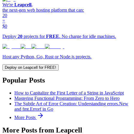
We're
Leapcell
,
the next-gen web hosting platform that can:
20
=
$0
Deploy
20
projects for
FREE
. No charge for idle machines.
Host any Python, Go, Rust or Node.js projects.
Deploy on Leapcell for FREE!
Popular Posts
How to Capitalize the First Letter of a String in JavaScript
Mastering Functional Programming: From Zero to Hero
The Subtle Art of Error Creation: Understanding errors.New
and fmt.Errorf in Go
More Posts
More Posts from Leapcell