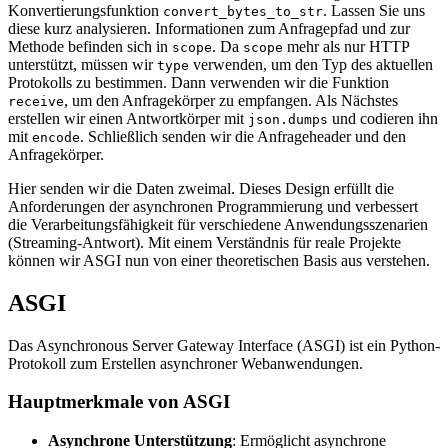
Konvertierungsfunktion
. Lassen Sie uns
convert_bytes_to_str
diese kurz analysieren. Informationen zum Anfragepfad und zur
Methode befinden sich in
. Da
mehr als nur HTTP
scope
scope
unterstützt, müssen wir
verwenden, um den Typ des aktuellen
type
Protokolls zu bestimmen. Dann verwenden wir die Funktion
, um den Anfragekörper zu empfangen. Als Nächstes
receive
erstellen wir einen Antwortkörper mit
und codieren ihn
json.dumps
mit
. Schließlich senden wir die Anfrageheader und den
encode
Anfragekörper.
Hier senden wir die Daten zweimal. Dieses Design erfüllt die
Anforderungen der asynchronen Programmierung und verbessert
die Verarbeitungsfähigkeit für verschiedene Anwendungsszenarien
(Streaming-Antwort). Mit einem Verständnis für reale Projekte
können wir ASGI nun von einer theoretischen Basis aus verstehen.
ASGI
Das Asynchronous Server Gateway Interface (ASGI) ist ein Python-
Protokoll zum Erstellen asynchroner Webanwendungen.
Hauptmerkmale von ASGI
Asynchrone Unterstützung
: Ermöglicht asynchrone