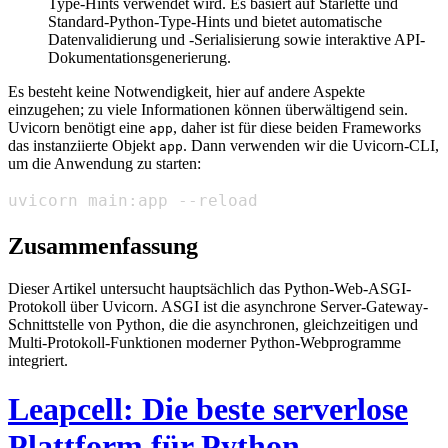
Type-Hints verwendet wird. Es basiert auf Starlette und
Standard-Python-Type-Hints und bietet automatische
Datenvalidierung und -Serialisierung sowie interaktive API-
Dokumentationsgenerierung.
Es besteht keine Notwendigkeit, hier auf andere Aspekte
einzugehen; zu viele Informationen können überwältigend sein.
Uvicorn benötigt eine
, daher ist für diese beiden Frameworks
app
das instanziierte Objekt
. Dann verwenden wir die Uvicorn-CLI,
app
um die Anwendung zu starten:
uvicorn main:app --reload
Zusammenfassung
Dieser Artikel untersucht hauptsächlich das Python-Web-ASGI-
Protokoll über Uvicorn. ASGI ist die asynchrone Server-Gateway-
Schnittstelle von Python, die die asynchronen, gleichzeitigen und
Multi-Protokoll-Funktionen moderner Python-Webprogramme
integriert.
Leapcell: Die beste serverlose
Plattform für Python-