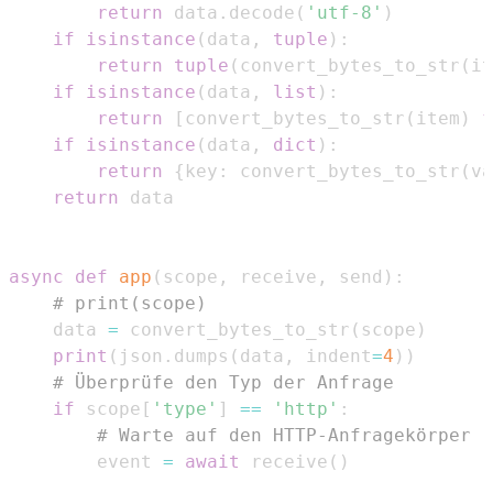
return
 data
.
decode
(
'utf-8'
)
if
isinstance
(
data
,
tuple
)
:
return
tuple
(
convert_bytes_to_str
(
it
if
isinstance
(
data
,
list
)
:
return
[
convert_bytes_to_str
(
item
)
f
if
isinstance
(
data
,
dict
)
:
return
{
key
:
 convert_bytes_to_str
(
va
return
async
def
app
(
scope
,
 receive
,
 send
)
:
# print(scope)
    data 
=
 convert_bytes_to_str
(
scope
)
print
(
json
.
dumps
(
data
,
 indent
=
4
)
)
# Überprüfe den Typ der Anfrage
if
 scope
[
'type'
]
==
'http'
:
# Warte auf den HTTP-Anfragekörper
        event 
=
await
 receive
(
)