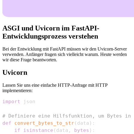
ASGI und Uvicorn im FastAPI-
Entwicklungsprozess verstehen
Bei der Entwicklung mit FastAPI müssen wir den Uvicorn-Server
verwenden. Anfänger fragen sich vielleicht warum. Heute werden
wir diese Frage beantworten.
Uvicorn
Lassen Sie uns eine einfache HTTP-Anfrage mit HTTP
implementieren:
import
# Definiere eine Hilfsfunktion, um Bytes in 
def
convert_bytes_to_str
(
data
)
:
if
isinstance
(
data
,
bytes
)
: