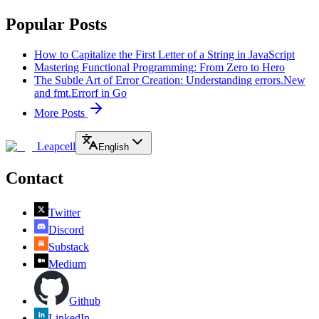
Popular Posts
How to Capitalize the First Letter of a String in JavaScript
Mastering Functional Programming: From Zero to Hero
The Subtle Art of Error Creation: Understanding errors.New
and fmt.Errorf in Go
More Posts
Leapcell
English
Contact
Twitter
Discord
Substack
Medium
Github
LinkedIn