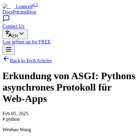
0.3
Leapcell
Docs
Pricing
Blog
Contact Us
EN
Log in
Sign up
for FREE
Back to Tech Articles
Erkundung von ASGI: Pythons
asynchrones Protokoll für
Web-Apps
Feb 05, 2025
# python
Wenhao Wang