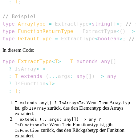
:
T
;
// Beispiel
type
ArrayType
=
ExtractType
<
string
[
]
>
;
// s
type
FunctionReturnType
=
ExtractType
<
(
)
=>
type
DefaultType
=
ExtractType
<
boolean
>
;
// 
In diesem Code:
type
ExtractType
<
T
>
=
T
extends
any
[
]
?
IsArray
<
T
>
:
T
extends
(
...
args
:
any
[
]
)
=>
any
?
IsFunction
<
T
>
:
T
;
: Wenn
ein Array-Typ
T extends any[] ? IsArray<T>
T
ist, gib
zurück, das den Elementtyp des Arrays
IsArray
extrahiert.
T extends (...args: any[]) => any ?
: Wenn
ein Funktionstyp ist, gib
IsFunction<T>
T
zurück, das den Rückgabetyp der Funktion
IsFunction
extrahiert.