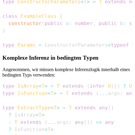
type
ConstructorParameters
<
T
>
=
T
extends
ne
class
ExampleClass
{
constructor
(
public
 a
:
number
,
public
 b
:
st
}
type
Params
=
ConstructorParameters
<
typeof
E
Komplexe Inferenz in bedingten Typen
Angenommen, wir müssen komplexe Inferenzlogik innerhalb eines
bedingten Typs verwenden:
type
IsArray
<
T
>
=
T
extends
(
infer
U
)
[
]
?
U
type
IsFunction
<
T
>
=
T
extends
(
...
args
:
any
type
ExtractType
<
T
>
=
T
extends
any
[
]
?
IsArray
<
T
>
:
T
extends
(
...
args
:
any
[
]
)
=>
any
?
IsFunction
<
T
>