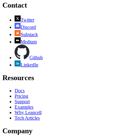
Contact
Twitter
Discord
Substack
Medium
Github
LinkedIn
Resources
Docs
Pricing
Support
Examples
Why Leapcell
Tech Articles
Company