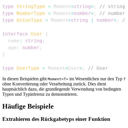
type
StringType
=
Moment
<
string
>
;
// string
type
NumberType
=
Moment
<
number
>
;
// number
type
UnionType
=
Moment
<
string
|
number
>
;
//
interface
User
{
  name
:
string
;
  age
:
number
;
}
type
UserType
=
Moment
<
User
>
;
// User
In diesen Beispielen gibt
im Wesentlichen nur den Typ
Moment<T>
T
ohne Konvertierung oder Verarbeitung zurück. Dies dient
hauptsächlich dazu, die grundlegende Verwendung von bedingten
Typen und Typinferenz zu demonstrieren.
Häufige Beispiele
Extrahieren des Rückgabetyps einer Funktion