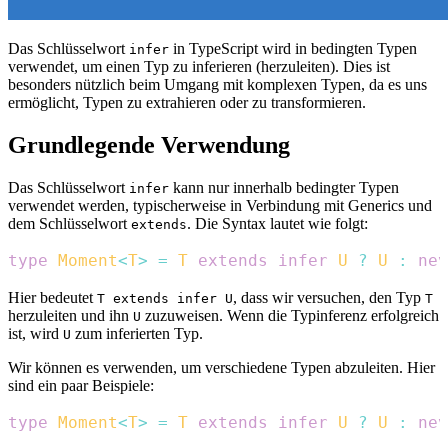
Das Schlüsselwort
in TypeScript wird in bedingten Typen
infer
verwendet, um einen Typ zu inferieren (herzuleiten). Dies ist
besonders nützlich beim Umgang mit komplexen Typen, da es uns
ermöglicht, Typen zu extrahieren oder zu transformieren.
Grundlegende Verwendung
Das Schlüsselwort
kann nur innerhalb bedingter Typen
infer
verwendet werden, typischerweise in Verbindung mit Generics und
dem Schlüsselwort
. Die Syntax lautet wie folgt:
extends
type
Moment
<
T
>
=
T
extends
infer
U
?
U
:
nev
Hier bedeutet
, dass wir versuchen, den Typ
T extends infer U
T
herzuleiten und ihn
zuzuweisen. Wenn die Typinferenz erfolgreich
U
ist, wird
zum inferierten Typ.
U
Wir können es verwenden, um verschiedene Typen abzuleiten. Hier
sind ein paar Beispiele:
type
Moment
<
T
>
=
T
extends
infer
U
?
U
:
nev