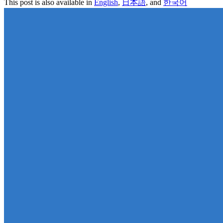
This post is also available in
English
,
日本語
, and
한국어