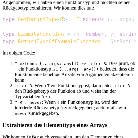
Angenommen, wir haben einen Funktionstyp und möchten seinen
Rückgabetyp extrahieren. Wir können dies tun:
type
GetReturnType
<
T
>
=
T
extends
(
...
args
:
type
ExampleFunction
=
(
x
:
number
,
 y
:
string
type
ReturnTypeOfExampleFunction
=
GetReturn
Im obigen Code:
: Dies prüft, ob
T extends (...args: any[]) => infer R
ein Funktionstyp ist.
bedeutet, dass die
T
(...args: any[])
Funktion eine beliebige Anzahl von Argumenten akzeptieren
kann.
: Wenn
ein Funktionstyp ist, dann leitet
infer R
T
infer R
den Rückgabetyp der Funktion ab und weist ihn der
Typvariablen
zu.
R
: Wenn
ein Funktionstyp ist, wird der
? R : never
T
inferierte Rückgabetyp
zurückgegeben; andernfalls wird
R
zurückgegeben.
never
Extrahieren des Elementtyps eines Arrays
Wir können
auch verwenden, um den Elementtyp eines
infer