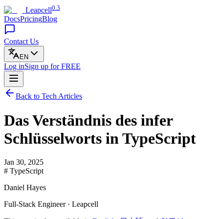
0.3
Leapcell
Docs
Pricing
Blog
Contact Us
EN
Log in
Sign up
for FREE
Back to Tech Articles
Das Verständnis des infer
Schlüsselworts in TypeScript
Jan 30, 2025
# TypeScript
Daniel Hayes
Full-Stack Engineer · Leapcell