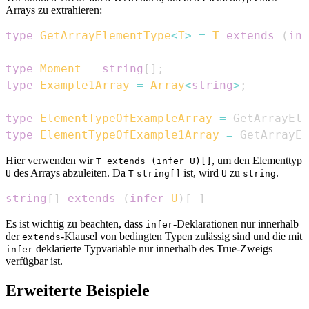
Arrays zu extrahieren:
type
GetArrayElementType
<
T
>
=
T
extends
(
inf
type
Moment
=
string
[
]
;
type
Example1Array
=
Array
<
string
>
;
type
ElementTypeOfExampleArray
=
GetArrayEle
type
ElementTypeOfExample1Array
=
GetArrayEl
Hier verwenden wir
, um den Elementtyp
T extends (infer U)[]
des Arrays abzuleiten. Da
ist, wird
zu
.
U
T
string[]
U
string
string
[
]
extends
(
infer
U
)
[
]
Es ist wichtig zu beachten, dass
-Deklarationen nur innerhalb
infer
der
-Klausel von bedingten Typen zulässig sind und die mit
extends
deklarierte Typvariable nur innerhalb des True-Zweigs
infer
verfügbar ist.
Erweiterte Beispiele