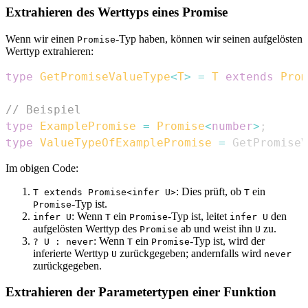
Extrahieren des Werttyps eines Promise
Wenn wir einen
-Typ haben, können wir seinen aufgelösten
Promise
Werttyp extrahieren:
type
GetPromiseValueType
<
T
>
=
T
extends
Prom
// Beispiel
type
ExamplePromise
=
Promise
<
number
>
;
type
ValueTypeOfExamplePromise
=
GetPromiseV
Im obigen Code:
: Dies prüft, ob
ein
T extends Promise<infer U>
T
-Typ ist.
Promise
: Wenn
ein
-Typ ist, leitet
den
infer U
T
Promise
infer U
aufgelösten Werttyp des
ab und weist ihn
zu.
Promise
U
: Wenn
ein
-Typ ist, wird der
? U : never
T
Promise
inferierte Werttyp
zurückgegeben; andernfalls wird
U
never
zurückgegeben.
Extrahieren der Parametertypen einer Funktion