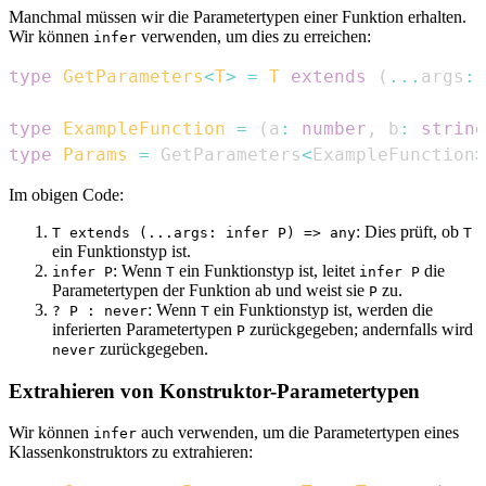
Manchmal müssen wir die Parametertypen einer Funktion erhalten.
Wir können
verwenden, um dies zu erreichen:
infer
type
GetParameters
<
T
>
=
T
extends
(
...
args
:
type
ExampleFunction
=
(
a
:
number
,
 b
:
string
type
Params
=
GetParameters
<
ExampleFunction
>
Im obigen Code:
: Dies prüft, ob
T extends (...args: infer P) => any
T
ein Funktionstyp ist.
: Wenn
ein Funktionstyp ist, leitet
die
infer P
T
infer P
Parametertypen der Funktion ab und weist sie
zu.
P
: Wenn
ein Funktionstyp ist, werden die
? P : never
T
inferierten Parametertypen
zurückgegeben; andernfalls wird
P
zurückgegeben.
never
Extrahieren von Konstruktor-Parametertypen
Wir können
auch verwenden, um die Parametertypen eines
infer
Klassenkonstruktors zu extrahieren: