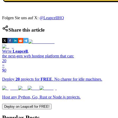
Folgen Sie uns auf X:
@LeapcellHQ
Share this article
We're
Leapcell
,
the next-gen web hosting platform that can:
20
=
$0
Deploy
20
projects for
FREE
. No charge for idle machines.
Host any Python, Go, Rust or Node.js projects.
Deploy on Leapcell for FREE!
Popular Posts