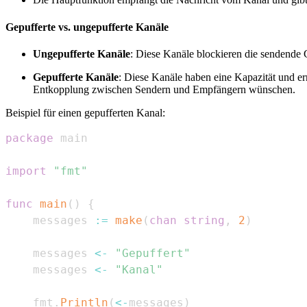
Gepufferte vs. ungepufferte Kanäle
Ungepufferte Kanäle
: Diese Kanäle blockieren die sendende 
Gepufferte Kanäle
: Diese Kanäle haben eine Kapazität und e
Entkopplung zwischen Sendern und Empfängern wünschen.
Beispiel für einen gepufferten Kanal:
package
import
"fmt"
func
main
(
)
{
    messages 
:=
make
(
chan
string
,
2
)
    messages 
<-
"Gepuffert"
    messages 
<-
"Kanal"
    fmt
.
Println
(
<-
messages
)