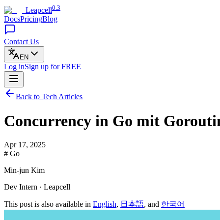
0.3
Leapcell
Docs
Pricing
Blog
Contact Us
EN
Log in
Sign up
for FREE
Back to Tech Articles
Concurrency in Go mit Gorouti
Apr 17, 2025
# Go
Min-jun Kim
Dev Intern · Leapcell
This post is also available in
English
,
日本語
, and
한국어