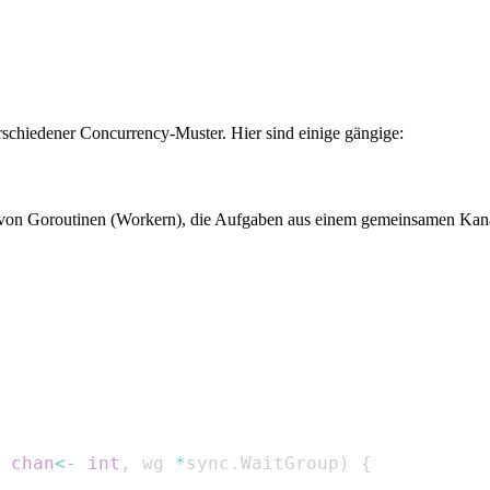
chiedener Concurrency-Muster. Hier sind einige gängige:
 von Goroutinen (Workern), die Aufgaben aus einem gemeinsamen Kanal v
 
chan
<-
int
,
 wg 
*
sync
.
WaitGroup
)
{