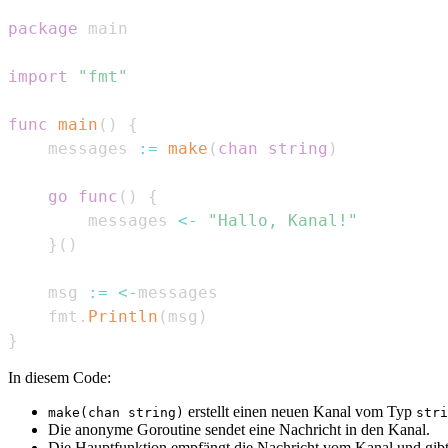
package
import
"fmt"
func
main
(
)
{
    messages 
:=
make
(
chan
string
)
go
func
(
)
{
        messages 
<-
"Hallo, Kanal!"
}
(
)
    msg 
:=
<-
    fmt
.
Println
(
msg
)
}
In diesem Code:
erstellt einen neuen Kanal vom Typ
make(chan string)
stri
Die anonyme Goroutine sendet eine Nachricht in den Kanal.
Die Hauptfunktion empfängt die Nachricht vom Kanal und gibt 