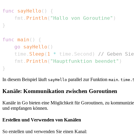
func
sayHello
(
)
{
    fmt
.
Println
(
"Hallo von Goroutine"
)
}
func
main
(
)
{
go
sayHello
(
)
    time
.
Sleep
(
1
*
 time
.
Second
)
// Geben Sie
    fmt
.
Println
(
"Hauptfunktion beendet"
)
}
In diesem Beispiel läuft
parallel zur Funktion
.
sayHello
main
time.
Kanäle: Kommunikation zwischen Goroutinen
Kanäle in Go bieten eine Möglichkeit für Goroutinen, zu kommunizier
und empfangen können.
Erstellen und Verwenden von Kanälen
So erstellen und verwenden Sie einen Kanal: