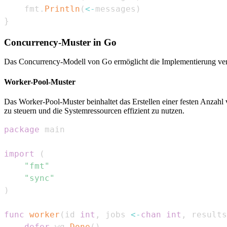
    fmt
.
Println
(
<-
messages
)
}
Concurrency-Muster in Go
Das Concurrency-Modell von Go ermöglicht die Implementierung vers
Worker-Pool-Muster
Das Worker-Pool-Muster beinhaltet das Erstellen einer festen Anzahl
zu steuern und die Systemressourcen effizient zu nutzen.
package
import
(
"fmt"
"sync"
)
func
worker
(
id 
int
,
 jobs 
<-
chan
int
,
 results
defer
 wg
.
Done
(
)