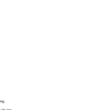
.
ng
sie aus.