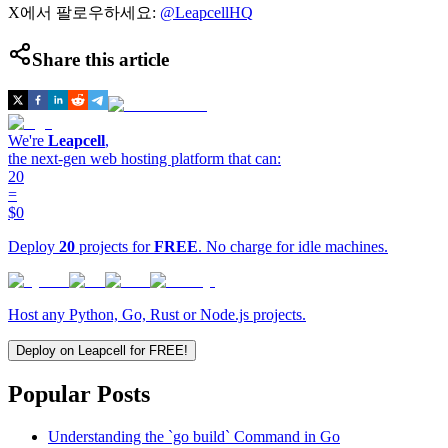
X에서 팔로우하세요:
@LeapcellHQ
Share this article
We're
Leapcell
,
the next-gen web hosting platform that can:
20
=
$0
Deploy
20
projects for
FREE
. No charge for idle machines.
Host any Python, Go, Rust or Node.js projects.
Deploy on Leapcell for FREE!
Popular Posts
Understanding the `go build` Command in Go