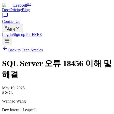
0.3
Leapcell
Docs
Pricing
Blog
Contact Us
EN
Log in
Sign up
for FREE
Back to Tech Articles
SQL Server 오류 18456 이해 및
해결
May 19, 2025
# SQL
Wenhao Wang
Dev Intern · Leapcell