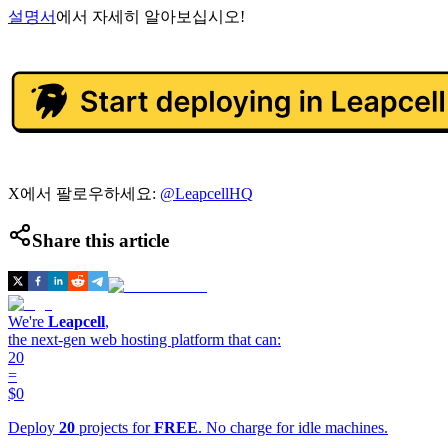
설명서
에서 자세히 알아보십시오!
X에서 팔로우하세요:
@LeapcellHQ
Share this article
We're
Leapcell
,
the next-gen web hosting platform that can:
20
=
$0
Deploy
20
projects for
FREE
. No charge for idle machines.