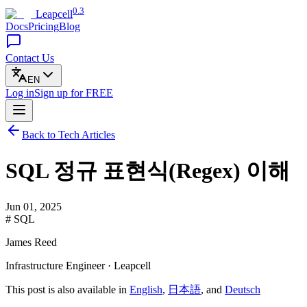
0.3
Leapcell
Docs
Pricing
Blog
Contact Us
EN
Log in
Sign up
for FREE
Back to Tech Articles
SQL 정규 표현식(Regex) 이해
Jun 01, 2025
# SQL
James Reed
Infrastructure Engineer · Leapcell
This post is also available in
English
,
日本語
, and
Deutsch