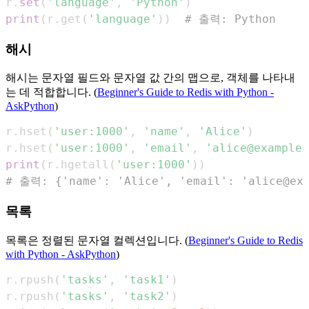
r
.
set
(
'language'
,
'Python'
)
print
(
r
.
get
(
'language'
)
)
# 출력: Python
해시
해시는 문자열 필드와 문자열 값 간의 맵으로, 객체를 나타내
는 데 적합합니다. (
Beginner's Guide to Redis with Python -
AskPython
)
r
.
hset
(
'user:1000'
,
'name'
,
'Alice'
)
r
.
hset
(
'user:1000'
,
'email'
,
'alice@example.
print
(
r
.
hgetall
(
'user:1000'
)
)
# 출력: {'name': 'Alice', 'email': 'alice@exa
목록
목록은 정렬된 문자열 컬렉션입니다. (
Beginner's Guide to Redis
with Python - AskPython
)
r
.
rpush
(
'tasks'
,
'task1'
)
r
.
rpush
(
'tasks'
,
'task2'
)