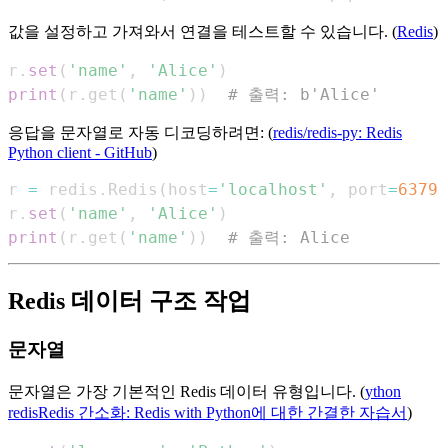
값을 설정하고 가져와서 연결을 테스트할 수 있습니다. (
Redis
)
r
.
set
(
'name'
,
'Alice'
)
print
(
r
.
get
(
'name'
)
)
# 출력: b'Alice'
응답을 문자열로 자동 디코딩하려면: (
redis/redis-py: Redis
Python client - GitHub
)
r 
=
 redis
.
Redis
(
host
=
'localhost'
,
 port
=
6379
,
r
.
set
(
'name'
,
'Alice'
)
print
(
r
.
get
(
'name'
)
)
# 출력: Alice
Redis 데이터 구조 작업
문자열
문자열은 가장 기본적인 Redis 데이터 유형입니다. (
ython
redisRedis 간소화: Redis with Python에 대한 간결한 자습서
)