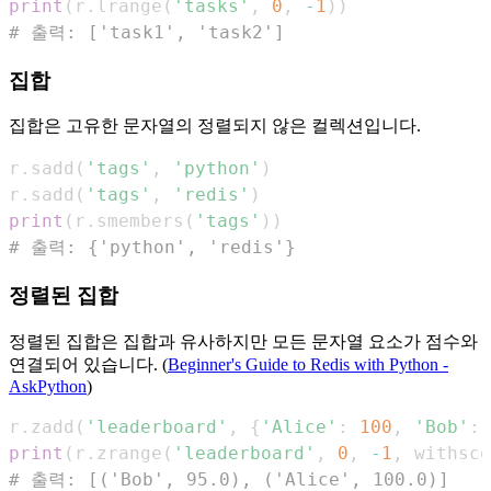
print
(
r
.
lrange
(
'tasks'
,
0
,
-
1
)
)
# 출력: ['task1', 'task2']
집합
집합은 고유한 문자열의 정렬되지 않은 컬렉션입니다.
r
.
sadd
(
'tags'
,
'python'
)
r
.
sadd
(
'tags'
,
'redis'
)
print
(
r
.
smembers
(
'tags'
)
)
# 출력: {'python', 'redis'}
정렬된 집합
정렬된 집합은 집합과 유사하지만 모든 문자열 요소가 점수와
연결되어 있습니다. (
Beginner's Guide to Redis with Python -
AskPython
)
r
.
zadd
(
'leaderboard'
,
{
'Alice'
:
100
,
'Bob'
:
print
(
r
.
zrange
(
'leaderboard'
,
0
,
-
1
,
 withsco
# 출력: [('Bob', 95.0), ('Alice', 100.0)]