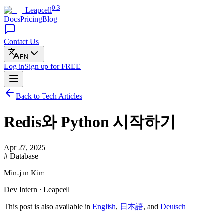
0.3
Leapcell
Docs
Pricing
Blog
Contact Us
EN
Log in
Sign up
for FREE
Back to Tech Articles
Redis와 Python 시작하기
Apr 27, 2025
# Database
Min-jun Kim
Dev Intern · Leapcell
This post is also available in
English
,
日本語
, and
Deutsch