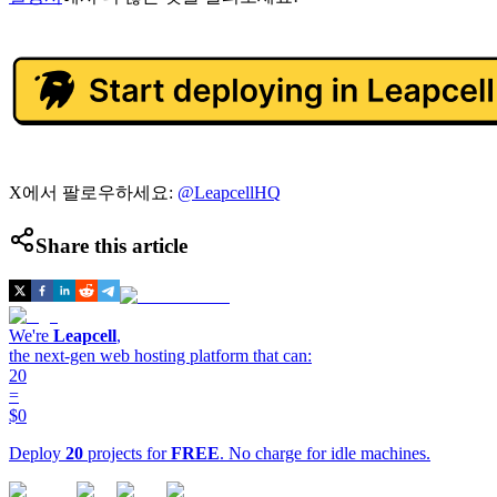
X에서 팔로우하세요:
@LeapcellHQ
Share this article
We're
Leapcell
,
the next-gen web hosting platform that can:
20
=
$0
Deploy
20
projects for
FREE
. No charge for idle machines.