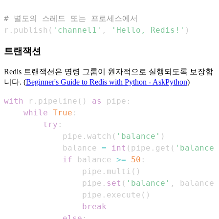
# 별도의 스레드 또는 프로세스에서
r
.
publish
(
'channel1'
,
'Hello, Redis!'
)
트랜잭션
Redis 트랜잭션은 명령 그룹이 원자적으로 실행되도록 보장합
니다. (
Beginner's Guide to Redis with Python - AskPython
)
with
 r
.
pipeline
(
)
as
 pipe
:
while
True
:
try
:
            pipe
.
watch
(
'balance'
)
            balance 
=
int
(
pipe
.
get
(
'balance'
if
 balance 
>=
50
:
                pipe
.
multi
(
)
                pipe
.
set
(
'balance'
,
 balance 
                pipe
.
execute
(
)
break
else
: