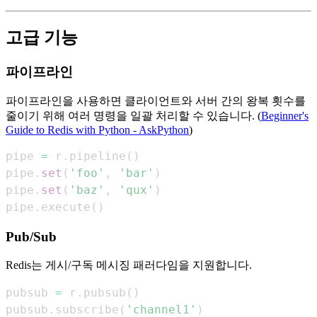
고급 기능
파이프라인
파이프라인을 사용하면 클라이언트와 서버 간의 왕복 횟수를
줄이기 위해 여러 명령을 일괄 처리할 수 있습니다. (
Beginner's
Guide to Redis with Python - AskPython
)
pipe 
=
 r
.
pipeline
(
)
pipe
.
set
(
'foo'
,
'bar'
)
pipe
.
set
(
'baz'
,
'qux'
)
pipe
.
execute
(
)
Pub/Sub
Redis는 게시/구독 메시징 패러다임을 지원합니다.
pubsub 
=
 r
.
pubsub
(
)
pubsub
.
subscribe
(
'channel1'
)