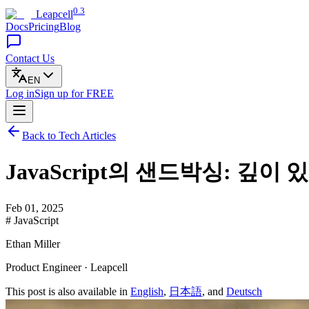
0.3
Leapcell
Docs
Pricing
Blog
Contact Us
EN
Log in
Sign up
for FREE
Back to Tech Articles
JavaScript의 샌드박싱: 깊이 
Feb 01, 2025
# JavaScript
Ethan Miller
Product Engineer · Leapcell
This post is also available in
English
,
日本語
, and
Deutsch