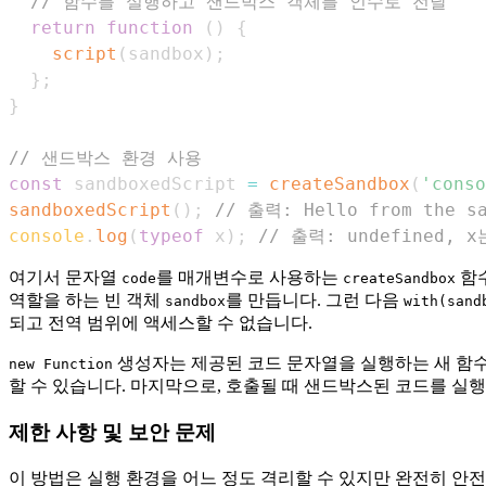
// 함수를 실행하고 샌드박스 객체를 인수로 전달
return
function
(
)
{
script
(
sandbox
)
;
}
;
}
// 샌드박스 환경 사용
const
 sandboxedScript 
=
createSandbox
(
'conso
sandboxedScript
(
)
;
// 출력: Hello from the sa
console
.
log
(
typeof
 x
)
;
// 출력: undefine
여기서 문자열
를 매개변수로 사용하는
함수
code
createSandbox
역할을 하는 빈 객체
를 만듭니다. 그런 다음
sandbox
with(sand
되고 전역 범위에 액세스할 수 없습니다.
생성자는 제공된 코드 문자열을 실행하는 새 함수를 만
new Function
할 수 있습니다. 마지막으로, 호출될 때 샌드박스된 코드를 실
제한 사항 및 보안 문제
이 방법은 실행 환경을 어느 정도 격리할 수 있지만 완전히 안