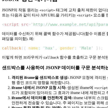
JSONP의 작동 원리는
태그에 교차 출처 제한이 없다는
<script>
트는 다음과 같이 타사 API URL을 가리키는
요소를 
<script>
<
script
src
=
"
http://www.example.net/api?para
데이터를 수신하기 위해 콜백 함수가 제공됩니다(함수 이름은 합의
패딩을 의미함). 예:
callback
(
{
name
:
'hax'
,
gender
:
'Male'
}
)
;
이렇게 하면 브라우저가
함수를 호출하고 구문 분석된
callback
샌드박스를 사용하여 JSONP 데이터를 구문 분석하는
격리된 iframe을 샌드박스로 생성:
JSONP 요청에 격리된 
행 중인 코드의 영향을 제한합니다.
iframe 내에서 JSONP 요청 시작:
생성된 iframe에
<script
드가 포함되어 있더라도 그 효과가 iframe 내에 제한되고
iframe에서 데이터를 안전하게 검색:
iframe 내부의 스
안전하게 전송할 수 있습니다. 주 페이지는 보안을 위해
iframe 동작 제한 및 모니터링:
추가 보안 조치에는 ifram