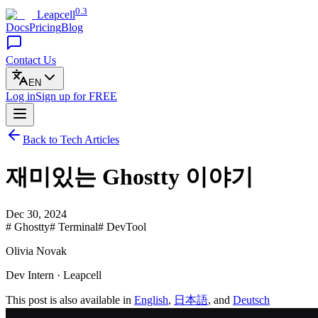
0.3
Leapcell
Docs
Pricing
Blog
Contact Us
EN
Log in
Sign up
for FREE
Back to Tech Articles
재미있는 Ghostty 이야기
Dec 30, 2024
# Ghostty
# Terminal
# DevTool
Olivia Novak
Dev Intern · Leapcell
This post is also available in
English
,
日本語
, and
Deutsch