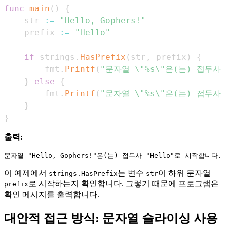
func
main
(
)
{
    str 
:=
"Hello, Gophers!"
    prefix 
:=
"Hello"
if
 strings
.
HasPrefix
(
str
,
 prefix
)
{
        fmt
.
Printf
(
"문자열 \"%s\"은(는) 접두사 
}
else
{
        fmt
.
Printf
(
"문자열 \"%s\"은(는) 접두사 
}
}
출력:
이 예제에서
는 변수
이 하위 문자열
strings.HasPrefix
str
로 시작하는지 확인합니다. 그렇기 때문에 프로그램은
prefix
확인 메시지를 출력합니다.
대안적 접근 방식: 문자열 슬라이싱 사용