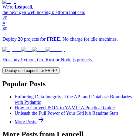
We're
Leapcell
,
the next-gen web hosting platform that can:
20
=
$0
Deploy
20
projects for
FREE
. No charge for idle machines.
Host any Python, Go, Rust or Node.js projects.
Deploy on Leapcell for FREE!
Popular Posts
Enforcing Data Integrity at the API and Database Boundaries
with Pydantic
How to Convert JSON to YAML: A Practical Guide
Unleash the Full Power of Your GitHub Readme Stats
More Posts
More Posts from Leapcell