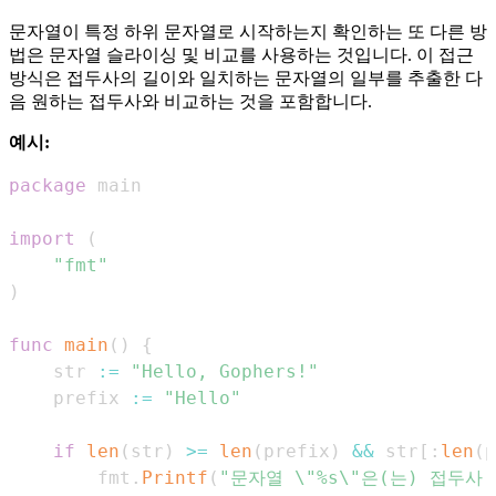
문자열이 특정 하위 문자열로 시작하는지 확인하는 또 다른 방
법은 문자열 슬라이싱 및 비교를 사용하는 것입니다. 이 접근
방식은 접두사의 길이와 일치하는 문자열의 일부를 추출한 다
음 원하는 접두사와 비교하는 것을 포함합니다.
예시:
package
import
(
"fmt"
)
func
main
(
)
{
    str 
:=
"Hello, Gophers!"
    prefix 
:=
"Hello"
if
len
(
str
)
>=
len
(
prefix
)
&&
 str
[
:
len
(
p
        fmt
.
Printf
(
"문자열 \"%s\"은(는) 접두사 