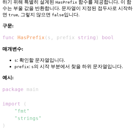
하기 위해 특별히 설계된
함수를 제공합니다. 이 함
HasPrefix
수는 부울 값을 반환합니다. 문자열이 지정된 접두사로 시작하
면
, 그렇지 않으면
입니다.
true
false
구문:
func
HasPrefix
(
s
,
 prefix 
string
)
bool
매개변수:
: 확인할 문자열입니다.
s
:
의 시작 부분에서 찾을 하위 문자열입니다.
prefix
s
예시:
package
import
(
"fmt"
"strings"
)