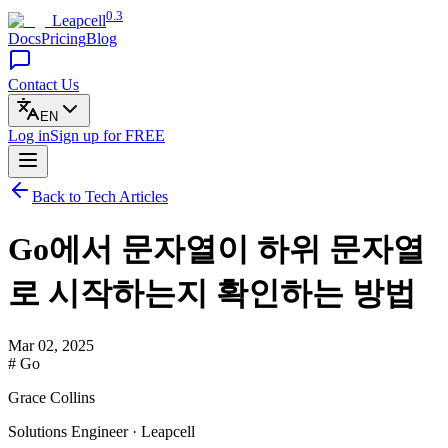
0.3
Leapcell
Docs
Pricing
Blog
Contact Us
EN
Log in
Sign up
for FREE
Back to Tech Articles
Go에서 문자열이 하위 문자열
로 시작하는지 확인하는 방법
Mar 02, 2025
# Go
Grace Collins
Solutions Engineer · Leapcell