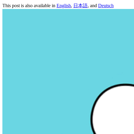
This post is also available in
English
,
日本語
, and
Deutsch