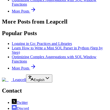
Functions
More Posts
More Posts from Leapcell
Popular Posts
Logging in Go: Practices and Libraries
Learn How to Write a Mini SQL Parser in Python (Step by
Step)
Optimizing Complex Aggregations with SQL Window
Functions
More Posts
Leapcell
English
Contact
Twitter
Discord