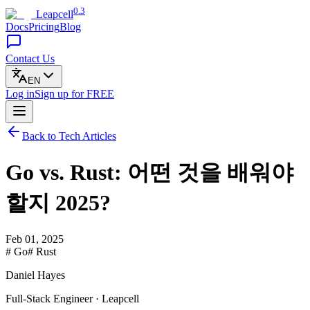
0.3
Leapcell
Docs
Pricing
Blog
Contact Us
EN
Log in
Sign up
for FREE
Back to Tech Articles
Go vs. Rust: 어떤 것을 배워야
할지 2025?
Feb 01, 2025
# Go
# Rust
Daniel Hayes
Full-Stack Engineer · Leapcell