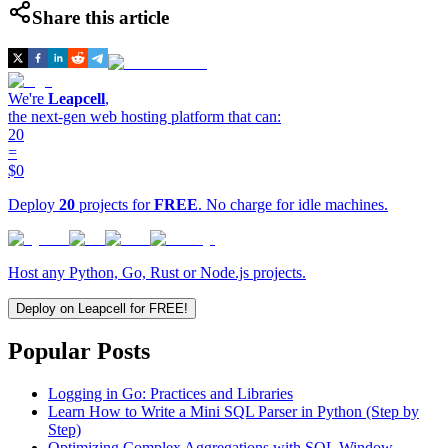
Share this article
We're
Leapcell
,
the next-gen web hosting platform that can:
20
=
$0
Deploy
20
projects for
FREE
. No charge for idle machines.
Host any Python, Go, Rust or Node.js projects.
Deploy on Leapcell for FREE!
Popular Posts
Logging in Go: Practices and Libraries
Learn How to Write a Mini SQL Parser in Python (Step by
Step)
Optimizing Complex Aggregations with SQL Window