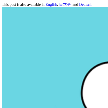
This post is also available in
English
,
日本語
, and
Deutsch