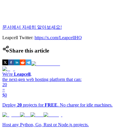
문서에서 자세히 알아보세요!
Leapcell Twitter:
https://x.com/LeapcellHQ
Share this article
We're
Leapcell
,
the next-gen web hosting platform that can:
20
=
$0
Deploy
20
projects for
FREE
. No charge for idle machines.
Host any Python, Go, Rust or Node.js projects.