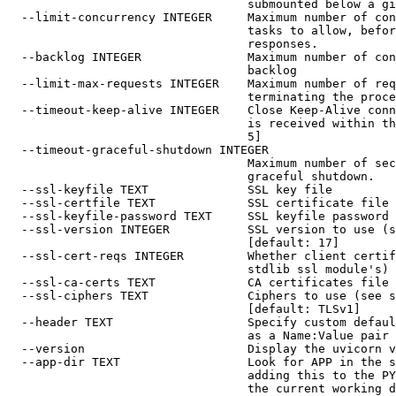
                                  submounted below a gi
  --limit-concurrency INTEGER     Maximum number of con
                                  tasks to allow, befor
                                  responses.

  --backlog INTEGER               Maximum number of con
                                  backlog

  --limit-max-requests INTEGER    Maximum number of req
                                  terminating the proce
  --timeout-keep-alive INTEGER    Close Keep-Alive conn
                                  is received within th
                                  5]

  --timeout-graceful-shutdown INTEGER

                                  Maximum number of sec
                                  graceful shutdown.

  --ssl-keyfile TEXT              SSL key file

  --ssl-certfile TEXT             SSL certificate file

  --ssl-keyfile-password TEXT     SSL keyfile password

  --ssl-version INTEGER           SSL version to use (s
                                  [default: 17]

  --ssl-cert-reqs INTEGER         Whether client certif
                                  stdlib ssl module's) 
  --ssl-ca-certs TEXT             CA certificates file

  --ssl-ciphers TEXT              Ciphers to use (see s
                                  [default: TLSv1]

  --header TEXT                   Specify custom defaul
                                  as a Name:Value pair

  --version                       Display the uvicorn v
  --app-dir TEXT                  Look for APP in the s
                                  adding this to the PY
                                  the current working d