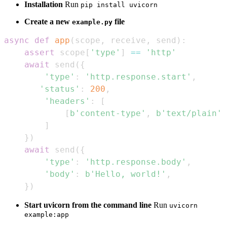
Installation
Run
pip install uvicorn
Create a new
file
example.py
async
def
app
(
scope
,
 receive
,
 send
)
:
assert
 scope
[
'type'
]
==
'http'
await
 send
(
{
'type'
:
'http.response.start'
,
'status'
:
200
,
'headers'
:
[
[
b'content-type'
,
b'text/plain'
]
]
}
)
await
 send
(
{
'type'
:
'http.response.body'
,
'body'
:
b'Hello, world!'
,
}
)
Start uvicorn from the command line
Run
uvicorn
example:app