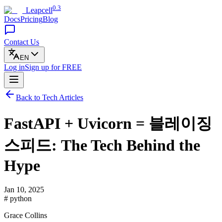
0.3
Leapcell
Docs
Pricing
Blog
Contact Us
EN
Log in
Sign up
for FREE
Back to Tech Articles
FastAPI + Uvicorn = 블레이징
스피드: The Tech Behind the
Hype
Jan 10, 2025
# python
Grace Collins