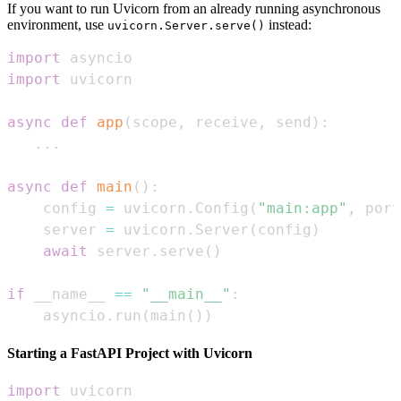
If you want to run Uvicorn from an already running asynchronous
environment, use
instead:
uvicorn.Server.serve()
import
import
async
def
app
(
scope
,
 receive
,
 send
)
:
.
.
.
async
def
main
(
)
:
    config 
=
 uvicorn
.
Config
(
"main:app"
,
 port
    server 
=
 uvicorn
.
Server
(
config
)
await
 server
.
serve
(
)
if
 __name__ 
==
"__main__"
:
    asyncio
.
run
(
main
(
)
)
Starting a FastAPI Project with Uvicorn
import