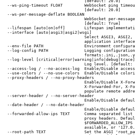
                                  [default: 20.0]

  --ws-ping-timeout FLOAT         WebSocket ping timeou
                                  [default: 20.0]

  --ws-per-message-deflate BOOLEAN

                                  WebSocket per-message
                                  [default: True]

  --lifespan [auto|on|off]        Lifespan implementati
  --interface [auto|asgi3|asgi2|wsgi]

                                  Select ASGI3, ASGI2, 
                                  application interface
  --env-file PATH                 Environment configura
  --log-config PATH               Logging configuration
                                  formats:.ini,.json,.y
  --log-level [critical|error|warning|info|debug|trace]

                                  Log level. [default: 
  --access-log / --no-access-log  Enable/Disable access
  --use-colors / --no-use-colors  Enable/Disable colori
  --proxy-headers / --no-proxy-headers

                                  Enable/Disable X-Forw
                                  X-Forwarded-For, X-Fo
                                  populate remote addre
  --server-header / --no-server-header

                                  Enable/Disable defaul
  --date-header / --no-date-header

                                  Enable/Disable defaul
  --forwarded-allow-ips TEXT      Comma separated list 
                                  proxy headers. Defaul
                                  $FORWARDED_ALLOW_IPS 
                                  available, or '127.0.
  --root-path TEXT                Set the ASGI 'root_pa