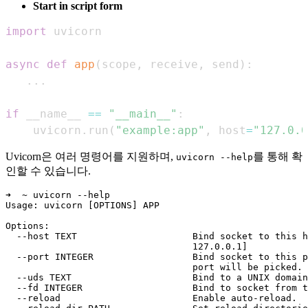
Start in script form
import
async
def
app
(
scope
,
 receive
,
 send
)
:
.
.
.
if
 __name__ 
==
"__main__"
:
    uvicorn
.
run
(
"example:app"
,
 host
=
"127.0.0
Uvicorn은 여러 명령어를 지원하며,
를 통해 확
uvicorn --help
인할 수 있습니다.
➜  ~ uvicorn --help

Usage: uvicorn [OPTIONS] APP

Options:

  --host TEXT                     Bind socket to this h
                                  127.0.0.1]

  --port INTEGER                  Bind socket to this p
                                  port will be picked. 
  --uds TEXT                      Bind to a UNIX domain
  --fd INTEGER                    Bind to socket from t
  --reload                        Enable auto-reload.
