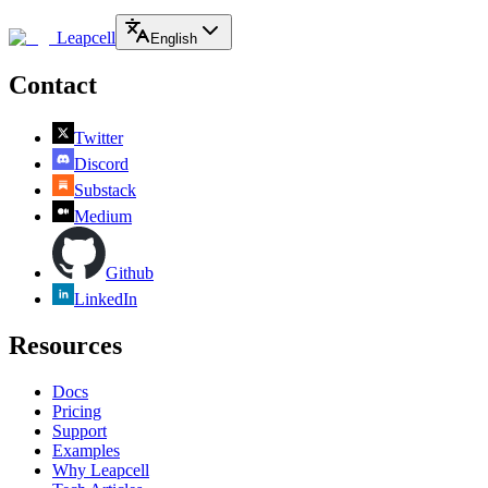
Leapcell
English
Contact
Twitter
Discord
Substack
Medium
Github
LinkedIn
Resources
Docs
Pricing
Support
Examples
Why Leapcell