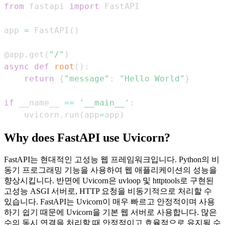
from
 fastapi 
import
app 
=
 FastAPI
(
)
@app
.
get
(
"/"
)
async
def
root
(
)
:
return
{
"message"
:
"Hello World"
}
if
 __name__ 
==
'__main__'
:
    uvicorn
.
run
(
app
=
app
)
Why does FastAPI use Uvicorn?
FastAPI는 현대적인 고성능 웹 프레임워크입니다. Python의 비
동기 프로그래밍 기능을 사용하여 웹 애플리케이션의 성능을
향상시킵니다. 반면에 Uvicorn은 uvloop 및 httptools로 구현된
고성능 ASGI 서버로, HTTP 요청을 비동기적으로 처리할 수
있습니다. FastAPI는 Uvicorn이 매우 빠르고 안정적이며 사용
하기 쉽기 때문에 Uvicorn을 기본 웹 서버로 사용합니다. 많은
수의 동시 연결을 처리할 때 안정적이고 효율적으로 유지될 수