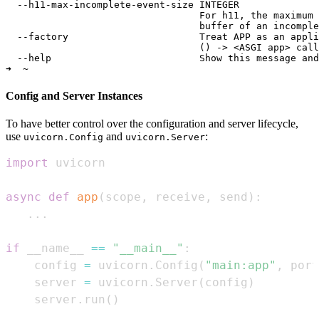
  --h11-max-incomplete-event-size INTEGER

                                  For h11, the maximum 
                                  buffer of an incomple
  --factory                       Treat APP as an appli
                                  () -> <ASGI app> call
  --help                          Show this message and
Config and Server Instances
To have better control over the configuration and server lifecycle,
use
and
:
uvicorn.Config
uvicorn.Server
import
async
def
app
(
scope
,
 receive
,
 send
)
:
.
.
.
if
 __name__ 
==
"__main__"
:
    config 
=
 uvicorn
.
Config
(
"main:app"
,
 port
    server 
=
 uvicorn
.
Server
(
config
)
    server
.
run
(
)