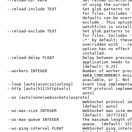
  --reload-dir PATH               Set reload directorie
                                  of using the current 
  --reload-include TEXT           Set glob patterns to 
                                  for files. Includes '
                                  defaults can be overr
                                  exclude`. This option
                                  watchfiles is install
  --reload-exclude TEXT           Set glob patterns to 
                                  for files. Includes '
                                  ~*' by default; these
                                  overridden with `--re
                                  option has no effect 
                                  installed.

  --reload-delay FLOAT            Delay between previou
                                  application needs to 
                                  [default: 0.25]

  --workers INTEGER               Number of worker proc
                                  $WEB_CONCURRENCY envi
                                  available, or 1. Not 
  --loop [auto|asyncio|uvloop]    Event loop implementa
  --http [auto|h11|httptools]     HTTP protocol impleme
                                  auto]

  --ws [auto|none|websockets|wsproto]

                                  WebSocket protocol im
                                  [default: auto]

  --ws-max-size INTEGER           WebSocket max size me
                                  [default: 16777216]

  --ws-max-queue INTEGER          The maximum length of
                                  queue.  [default: 32]

  --ws-ping-interval FLOAT        WebSocket ping interv