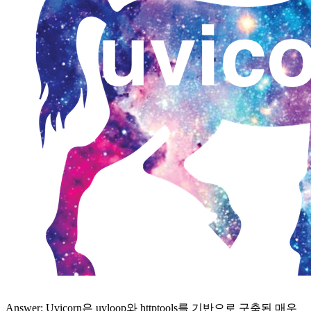
Answer: Uvicorn은 uvloop와 httptools를 기반으로 구축된 매우