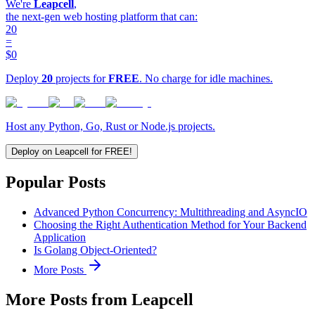
We're
Leapcell
,
the next-gen web hosting platform that can:
20
=
$0
Deploy
20
projects for
FREE
. No charge for idle machines.
Host any Python, Go, Rust or Node.js projects.
Deploy on Leapcell for FREE!
Popular Posts
Advanced Python Concurrency: Multithreading and AsyncIO
Choosing the Right Authentication Method for Your Backend
Application
Is Golang Object-Oriented?
More Posts
More Posts from Leapcell