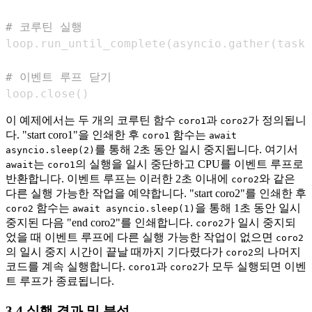
# 코루틴 실행
loop
.
run_until_complete
(
asyncio
.
gather
(
task1
# 이벤트 루프 닫기
loop
.
close
(
)
이 예제에서는 두 개의 코루틴 함수
과
가 정의됩니
coro1
coro2
다. "start coro1"을 인쇄한 후
함수는
coro1
await
를 통해 2초 동안 일시 중지됩니다. 여기서
asyncio.sleep(2)
는
의 실행을 일시 중단하고 CPU를 이벤트 루프로
await
coro1
반환합니다. 이벤트 루프는 이러한 2초 이내에
와 같은
coro2
다른 실행 가능한 작업을 예약합니다. "start coro2"를 인쇄한 후
함수는
을 통해 1초 동안 일시
coro2
await asyncio.sleep(1)
중지된 다음 "end coro2"를 인쇄합니다.
가 일시 중지되
coro2
었을 때 이벤트 루프에 다른 실행 가능한 작업이 없으면
coro2
의 일시 중지 시간이 끝날 때까지 기다렸다가
의 나머지
coro2
코드를 계속 실행합니다.
과
가 모두 실행되면 이벤
coro1
coro2
트 루프가 종료됩니다.
3.4 실행 결과 및 분석