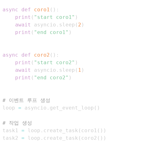
async
def
coro1
(
)
:
print
(
"start coro1"
)
await
 asyncio
.
sleep
(
2
)
print
(
"end coro1"
)
async
def
coro2
(
)
:
print
(
"start coro2"
)
await
 asyncio
.
sleep
(
1
)
print
(
"end coro2"
)
# 이벤트 루프 생성
loop 
=
 asyncio
.
get_event_loop
(
)
# 작업 생성
task1 
=
 loop
.
create_task
(
coro1
(
)
)
task2 
=
 loop
.
create_task
(
coro2
(
)
)