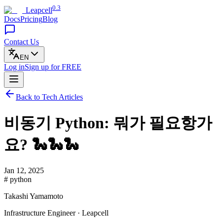
0.3
Leapcell
Docs
Pricing
Blog
Contact Us
EN
Log in
Sign up
for FREE
Back to Tech Articles
비동기 Python: 뭐가 필요항가
요? 🐍🐍🐍
Jan 12, 2025
# python
Takashi Yamamoto
Infrastructure Engineer · Leapcell