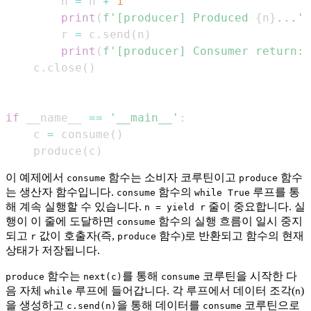
        n 
=
 n 
+
1
print
(
f'[producer] Produced 
{
n
}
...'
)
        r 
=
 c
.
send
(
n
)
print
(
f'[producer] Consumer return: 
    c
.
close
(
)
if
 __name__ 
==
'__main__'
:
    c 
=
 consume
(
)
    produce
(
c
)
이 예제에서
함수는 소비자 코루틴이고
함수
consume
produce
는 생산자 함수입니다.
함수의
루프를 통
consume
while True
해 계속 실행할 수 있습니다.
줄이 중요합니다. 실
n = yield r
행이 이 줄에 도달하면
함수의 실행 흐름이 일시 중지
consume
되고
값이 호출자(즉,
함수)로 반환되고 함수의 현재
r
produce
상태가 저장됩니다.
함수는
를 통해
코루틴을 시작한 다
produce
next(c)
consume
음 자체
루프에 들어갑니다. 각 루프에서 데이터 조각(
)
while
n
을 생성하고
을 통해 데이터를
코루틴으로
c.send(n)
consume