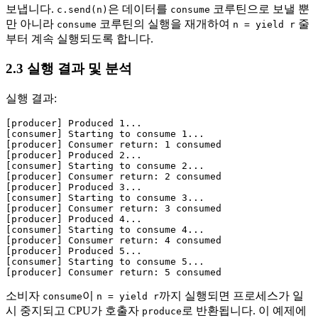
보냅니다.
은 데이터를
코루틴으로 보낼 뿐
c.send(n)
consume
만 아니라
코루틴의 실행을 재개하여
줄
consume
n = yield r
부터 계속 실행되도록 합니다.
2.3 실행 결과 및 분석
실행 결과:
[producer] Produced 1...

[consumer] Starting to consume 1...

[producer] Consumer return: 1 consumed

[producer] Produced 2...

[consumer] Starting to consume 2...

[producer] Consumer return: 2 consumed

[producer] Produced 3...

[consumer] Starting to consume 3...

[producer] Consumer return: 3 consumed

[producer] Produced 4...

[consumer] Starting to consume 4...

[producer] Consumer return: 4 consumed

[producer] Produced 5...

[consumer] Starting to consume 5...

소비자
이
까지 실행되면 프로세스가 일
consume
n = yield r
시 중지되고 CPU가 호출자
로 반환됩니다. 이 예제에
produce