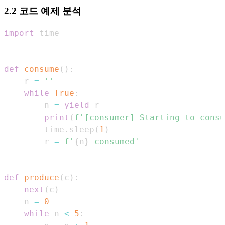
2.2 코드 예제 분석
import
def
consume
(
)
:
    r 
=
''
while
True
:
        n 
=
yield
print
(
f'[consumer] Starting to consu
        time
.
sleep
(
1
)
        r 
=
f'
{
n
}
 consumed'
def
produce
(
c
)
:
next
(
c
)
    n 
=
0
while
 n 
<
5
: