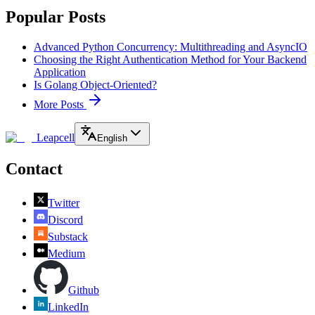
Popular Posts
Advanced Python Concurrency: Multithreading and AsyncIO
Choosing the Right Authentication Method for Your Backend
Application
Is Golang Object-Oriented?
More Posts
Leapcell
English
Contact
Twitter
Discord
Substack
Medium
Github
LinkedIn