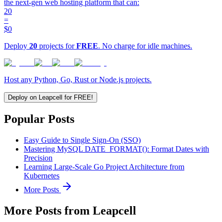
the next-gen web hosting platform that can:
20
=
$0
Deploy
20
projects for
FREE
. No charge for idle machines.
Host any Python, Go, Rust or Node.js projects.
Deploy on Leapcell for FREE!
Popular Posts
Easy Guide to Single Sign-On (SSO)
Mastering MySQL DATE_FORMAT(): Format Dates with
Precision
Learning Large-Scale Go Project Architecture from
Kubernetes
More Posts
More Posts from Leapcell