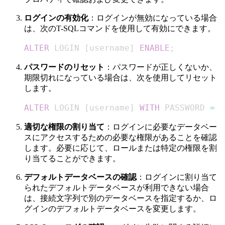
ログインの有効化
：ログインが無効になっている場合
は、次のT-SQLコマンドを使用して有効にできます。
ALTER
 LOGIN 
[
username
]
ENABLE
;
パスワードのリセット
：パスワードが正しくないか、
期限切れになっている場合は、次を使用してリセット
します。
ALTER
 LOGIN 
[
username
]
WITH
 PASSWORD 
=
'
適切な権限の割り当て
：ログインに必要なデータベー
スにアクセスするための必要な権限があることを確認
します。必要に応じて、ロールまたは特定の権限を割
り当てることができます。
デフォルトデータベースの確認
：ログインに割り当て
られたデフォルトデータベースが利用できない場合
は、接続文字列で別のデータベースを指定するか、ロ
グインのデフォルトデータベースを変更します。