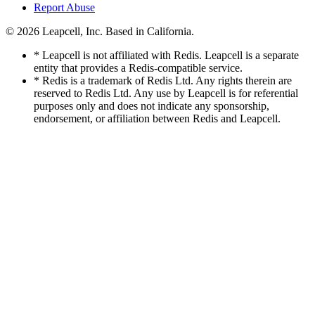
Report Abuse
© 2026
Leapcell, Inc.
Based in California.
* Leapcell is not affiliated with Redis. Leapcell is a separate
entity that provides a Redis-compatible service.
* Redis is a trademark of Redis Ltd. Any rights therein are
reserved to Redis Ltd. Any use by Leapcell is for referential
purposes only and does not indicate any sponsorship,
endorsement, or affiliation between Redis and Leapcell.