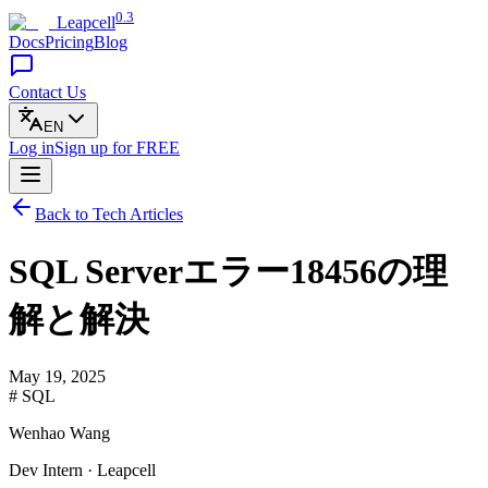
0.3
Leapcell
Docs
Pricing
Blog
Contact Us
EN
Log in
Sign up
for FREE
Back to Tech Articles
SQL Serverエラー18456の理
解と解決
May 19, 2025
# SQL
Wenhao Wang
Dev Intern · Leapcell