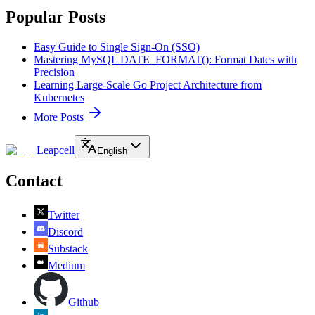
Popular Posts
Easy Guide to Single Sign-On (SSO)
Mastering MySQL DATE_FORMAT(): Format Dates with
Precision
Learning Large-Scale Go Project Architecture from
Kubernetes
More Posts
Leapcell
English
Contact
Twitter
Discord
Substack
Medium
Github