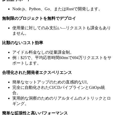
Node.js、Python、Go、またはRustで開発します。
無制限のプロジェクトを無料でデプロイ
使用量に対してのみ支払い—リクエストも課金もあり
ません。
比類のないコスト効率
アイドル料金なしの従量課金制。
例：$25で、平均応答時間60msで694万リクエストをサ
ポートします。
合理化された開発者エクスペリエンス
簡単なセットアップのための直感的なUI。
完全に自動化されたCI/CDパイプラインとGitOps統
合。
実用的な洞察のためのリアルタイムのメトリックとロ
ギング。
簡単な拡張性と高いパフォーマンス