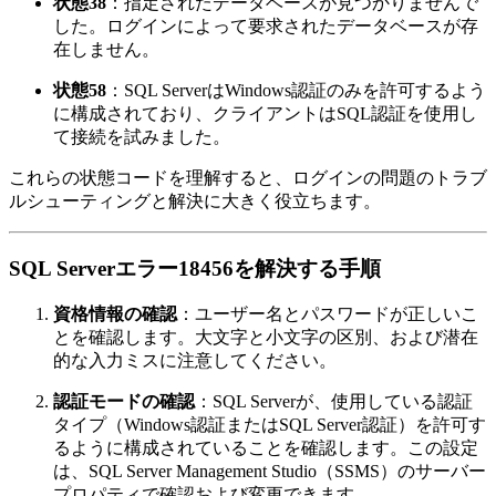
状態38
：指定されたデータベースが見つかりませんで
した。ログインによって要求されたデータベースが存
在しません。
状態58
：SQL ServerはWindows認証のみを許可するよう
に構成されており、クライアントはSQL認証を使用し
て接続を試みました。
これらの状態コードを理解すると、ログインの問題のトラブ
ルシューティングと解決に大きく役立ちます。
SQL Serverエラー18456を解決する手順
資格情報の確認
：ユーザー名とパスワードが正しいこ
とを確認します。大文字と小文字の区別、および潜在
的な入力ミスに注意してください。
認証モードの確認
：SQL Serverが、使用している認証
タイプ（Windows認証またはSQL Server認証）を許可す
るように構成されていることを確認します。この設定
は、SQL Server Management Studio（SSMS）のサーバー
プロパティで確認および変更できます。